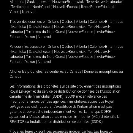
Manitoba
|
Saskatchewan
|
Nouveau-Brunswick
|
Terre-Neuve-et-Labrador
|
Territoires du Nord-Ouest
|
Nouvelle-Écosse
|
Île-du-Prince-Édouard
|
Yukon
|
Nunavut
.
Trouver des courtiers en
Ontario
|
Québec
|
Alberta
|
Colombie-Britannique
|
Manitoba
|
Saskatchewan
|
Nouveau-Brunswick
|
Terre-Neuve-et-
Labrador
|
Territoires du Nord-Ouest
|
Nouvelle-Écosse
|
Île-du-Prince-
Édouard
|
Yukon
|
Nunavut
Parcourir les bureaux en
Ontario
|
Québec
|
Alberta
|
Colombie-Britannique
|
Manitoba
|
Saskatchewan
|
Nouveau-Brunswick
|
Terre-Neuve-et-
Labrador
|
Territoires du Nord-Ouest
|
Nouvelle-Écosse
|
Île-du-Prince-
Édouard
|
Yukon
|
Nunavut
Afficher les propriétés résidentielles au Canada
|
Dernières inscriptions au
Canada
Les informations des propriétés sur ce site proviennent des inscriptions
Royal LePage
MD
et du service de distribution de données de l'Association
canadienne de l’immobilier (SDD®). SDD® met en référence des
inscriptions tenues par des agences immobilières autres que Royal
LePage et ses distributeurs. L'exactitude de l'information n'est pas
garantie et devrait être indépendamment vérifiée. La marque DDF®
appartient à l'Association canadienne de l’immobilier (ACI) et identifie le
REALTOR.ca Installation de distribution de données (SDD®).
*Tous les bureaux sont des propriétés indépendantes. Les bureaux