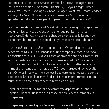
comprenant la mention « Services immobiliers Royal LePage
MD
Ltée »,
incluant sa division « Johnston & Daniel
MD
», « Royal LePage
MD
Credit
Valley Real Estate, Brokerage », « Royal LePage
MD
West Real Estate Services
», « Royal LePage
MD
Sussex », et « Les immeubles Mont-Tremblant »
appartiennent et sont gérés par Bridgemarq Real Estate Services
MD
.
Les marques de commerce MLS® ainsi que les logos qui s'y rapportent
désignent les services professionnels rendus par les membres
REALTORS® de l'ACI en vue de l'achat, de la vente et de la location de
biens immobiliers dans le cadre d'un système de vente collaborative.
REALTOR®, REALTORS® et le logo REALTOR® sont des marques
déposées de REALTOR® Canada Inc., une compagnie dont la National
Association of REALTORS® et l'Association canadienne de l’immobilier
sont propriétaires. Les marques de commerce REALTOR® servent à
distinguer les services immobiliers offerts par les courtiers et agents
immobilier en tant que membres de l'ACI. Les marques d'homologation
S.I.A.® /MLS®, Service inter-agences®, et leurs logos respectifs sont la
propriété de l'ACI, et ils servent à identifier les services immobiliers que
fournissent les courtiers et agents membres de l'ACI.
Royal LePage
MD
est une marque de commerce déposée de la Banque
Royale du Canada, utilisée sous licence par les Services immobiliers
Bridgemarq
MD
.
Bridgemarq
MD
et ses logos / Services immobiliers Bridgemarq
MD
sont des