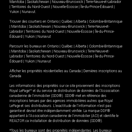
Manitoba
|
Saskatchewan
|
Nouveau-Brunswick
|
Terre-Neuve-et-Labrador
|
Territoires du Nord-Ouest
|
Nouvelle-Écosse
|
Île-du-Prince-Édouard
|
Yukon
|
Nunavut
.
Trouver des courtiers en
Ontario
|
Québec
|
Alberta
|
Colombie-Britannique
|
Manitoba
|
Saskatchewan
|
Nouveau-Brunswick
|
Terre-Neuve-et-
Labrador
|
Territoires du Nord-Ouest
|
Nouvelle-Écosse
|
Île-du-Prince-
Édouard
|
Yukon
|
Nunavut
Parcourir les bureaux en
Ontario
|
Québec
|
Alberta
|
Colombie-Britannique
|
Manitoba
|
Saskatchewan
|
Nouveau-Brunswick
|
Terre-Neuve-et-
Labrador
|
Territoires du Nord-Ouest
|
Nouvelle-Écosse
|
Île-du-Prince-
Édouard
|
Yukon
|
Nunavut
Afficher les propriétés résidentielles au Canada
|
Dernières inscriptions au
Canada
Les informations des propriétés sur ce site proviennent des inscriptions
Royal LePage
MD
et du service de distribution de données de l'Association
canadienne de l’immobilier (SDD®). SDD® met en référence des
inscriptions tenues par des agences immobilières autres que Royal
LePage et ses distributeurs. L'exactitude de l'information n'est pas
garantie et devrait être indépendamment vérifiée. La marque DDF®
appartient à l'Association canadienne de l’immobilier (ACI) et identifie le
REALTOR.ca Installation de distribution de données (SDD®).
*Tous les bureaux sont des propriétés indépendantes. Les bureaux