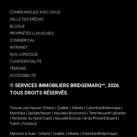
COMMUNIQUEZ AVEC NOUS
SALLE DES MÉDIAS
BLOGUE
PROPRIÉTÉS LUXUEUSES
COMMERCIAL
INTRANET
AVIS JURIDIQUE
CONFIDENTIALITÉ
TÉMOINS
ACCESSIBILITÉ
© SERVICES IMMOBILIERS BRIDGEMARQ
, 2026.
MD
TOUS DROITS RÉSERVÉS.
Trouver une maison
Ontario
|
Québec
|
Alberta
|
Colombie-Britannique
|
Manitoba
|
Saskatchewan
|
Nouveau-Brunswick
|
Terre-Neuve-et-Labrador
|
Territoires du Nord-Ouest
|
Nouvelle-Écosse
|
Île-du-Prince-Édouard
|
Yukon
|
Nunavut
.
Maisons à louer -
Ontario
|
Québec
|
Alberta
|
Colombie-Britannique
|