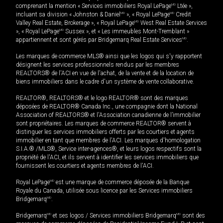
comprenant la mention « Services immobiliers Royal LePage
MD
Ltée »,
incluant sa division « Johnston & Daniel
MD
», « Royal LePage
MD
Credit
Valley Real Estate, Brokerage », « Royal LePage
MD
West Real Estate Services
», « Royal LePage
MD
Sussex », et « Les immeubles Mont-Tremblant »
appartiennent et sont gérés par Bridgemarq Real Estate Services
MD
.
Les marques de commerce MLS® ainsi que les logos qui s'y rapportent
désignent les services professionnels rendus par les membres
REALTORS® de l'ACI en vue de l'achat, de la vente et de la location de
biens immobiliers dans le cadre d'un système de vente collaborative.
REALTOR®, REALTORS® et le logo REALTOR® sont des marques
déposées de REALTOR® Canada Inc., une compagnie dont la National
Association of REALTORS® et l'Association canadienne de l’immobilier
sont propriétaires. Les marques de commerce REALTOR® servent à
distinguer les services immobiliers offerts par les courtiers et agents
immobilier en tant que membres de l'ACI. Les marques d'homologation
S.I.A.® /MLS®, Service inter-agences®, et leurs logos respectifs sont la
propriété de l'ACI, et ils servent à identifier les services immobiliers que
fournissent les courtiers et agents membres de l'ACI.
Royal LePage
MD
est une marque de commerce déposée de la Banque
Royale du Canada, utilisée sous licence par les Services immobiliers
Bridgemarq
MD
.
Bridgemarq
MD
et ses logos / Services immobiliers Bridgemarq
MD
sont des