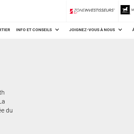
ZoneInvestisseurs RLP
RTIER
INFO ET CONSEILS
JOIGNEZ-VOUS À NOUS
th
La
rée du