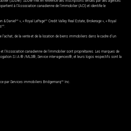
mobilier (SDD®). SDD® met en référence des inscriptions tenues par des agences
rtient à l'Association canadienne de l’immobilier (ACI) et identifie le
on & Daniel
MD
», « Royal LePage
MD
Credit Valley Real Estate, Brokerage », « Royal
es
MD
.
chat, de la vente et de la location de biens immobiliers dans le cadre d'un
Association canadienne de l’immobilier sont propriétaires. Les marques de
ation S.I.A.® /MLS®, Service inter-agences®, et leurs logos respectifs sont la
nce par Services immobiliers Bridgemarq
MD
Inc.