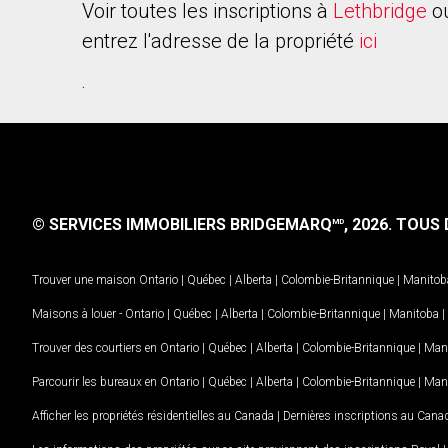
Voir toutes les inscriptions à
Lethbridge
ou
entrez l'adresse de la propriété
ici
.
© SERVICES IMMOBILIERS BRIDGEMARQ
, 2026.
TOUS D
MD
Trouver une maison
Ontario
|
Québec
|
Alberta
|
Colombie-Britannique
|
Manitob
Maisons à louer -
Ontario
|
Québec
|
Alberta
|
Colombie-Britannique
|
Manitoba
|
Trouver des courtiers en
Ontario
|
Québec
|
Alberta
|
Colombie-Britannique
|
Man
Parcourir les bureaux en
Ontario
|
Québec
|
Alberta
|
Colombie-Britannique
|
Man
Afficher les propriétés résidentielles au Canada
|
Dernières inscriptions au Cana