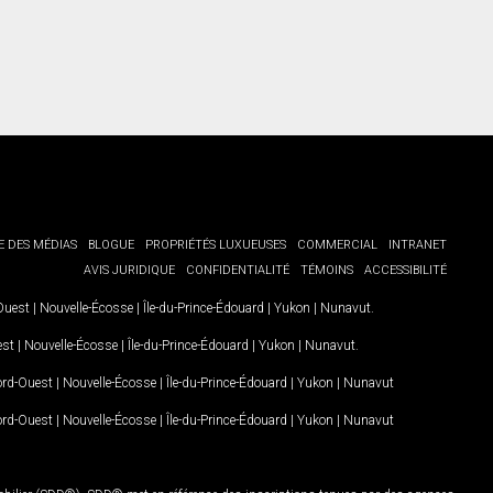
E DES MÉDIAS
BLOGUE
PROPRIÉTÉS LUXUEUSES
COMMERCIAL
INTRANET
AVIS JURIDIQUE
CONFIDENTIALITÉ
TÉMOINS
ACCESSIBILITÉ
-Ouest
|
Nouvelle-Écosse
|
Île-du-Prince-Édouard
|
Yukon
|
Nunavut
.
est
|
Nouvelle-Écosse
|
Île-du-Prince-Édouard
|
Yukon
|
Nunavut
.
Nord-Ouest
|
Nouvelle-Écosse
|
Île-du-Prince-Édouard
|
Yukon
|
Nunavut
Nord-Ouest
|
Nouvelle-Écosse
|
Île-du-Prince-Édouard
|
Yukon
|
Nunavut