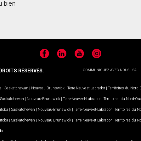
 bien
Facebook
LinkedIn
YouTube
Instagram
ROITS RÉSERVÉS.
COMMUNIQUEZ AVEC NOUS
SALL
a
|
Saskatchewan
|
Nouveau-Brunswick
|
Terre-Neuve-et-Labrador
|
Territoires du Nord
Saskatchewan
|
Nouveau-Brunswick
|
Terre-Neuve-et-Labrador
|
Territoires du Nord-Ou
itoba
|
Saskatchewan
|
Nouveau-Brunswick
|
Terre-Neuve-et-Labrador
|
Territoires du 
itoba
|
Saskatchewan
|
Nouveau-Brunswick
|
Terre-Neuve-et-Labrador
|
Territoires du 
da
MD