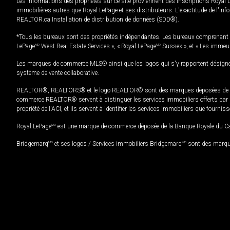
Les informations des propriétés sur ce site proviennent des inscriptions Royal 
immobilières autres que Royal LePage et ses distributeurs. L'exactitude de l'info
REALTOR.ca Installation de distribution de données (SDD®).
*Tous les bureaux sont des propriétés indépendantes. Les bureaux comprenant 
LePage
MD
West Real Estate Services », « Royal LePage
MD
Sussex », et « Les immeu
Les marques de commerce MLS® ainsi que les logos qui s'y rapportent désignent
système de vente collaborative.
REALTOR®, REALTORS® et le logo REALTOR® sont des marques déposées de REAL
commerce REALTOR® servent à distinguer les services immobiliers offerts par le
propriété de l'ACI, et ils servent à identifier les services immobiliers que fourni
Royal LePage
MD
est une marque de commerce déposée de la Banque Royale du Cana
Bridgemarq
MD
et ses logos / Services immobiliers Bridgemarq
MD
sont des marque