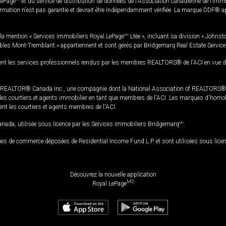
LePage
et du service de distribution de données de l'Association canadienne de l’im
rmation n'est pas garantie et devrait être indépendamment vérifiée. La marque DDF® appa
la mention « Services immobiliers Royal LePage
MD
Ltée », incluant sa division « Johnst
bles Mont-Tremblant » appartiennent et sont gérés par Bridgemarq Real Estate Servic
 les services professionnels rendus par les membres REALTORS® de l'ACI en vue de l'a
TOR® Canada Inc., une compagnie dont la National Association of REALTORS® et l'
s courtiers et agents immobilier en tant que membres de l'ACI. Les marques d'homolog
ssent les courtiers et agents membres de l'ACI.
da, utilisée sous licence par les Services immobiliers Bridgemarq
MD
.
s de commerce déposées de Residential Income Fund L.P. et sont utilisées sous lice
Découvrez la nouvelle application
MD
Royal LePage