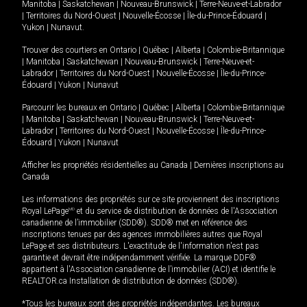
Manitoba
|
Saskatchewan
|
Nouveau-Brunswick
|
Terre-Neuve-et-Labrador
|
Territoires du Nord-Ouest
|
Nouvelle-Écosse
|
Île-du-Prince-Édouard
|
Yukon
|
Nunavut
.
Trouver des courtiers en
Ontario
|
Québec
|
Alberta
|
Colombie-Britannique
|
Manitoba
|
Saskatchewan
|
Nouveau-Brunswick
|
Terre-Neuve-et-
Labrador
|
Territoires du Nord-Ouest
|
Nouvelle-Écosse
|
Île-du-Prince-
Édouard
|
Yukon
|
Nunavut
Parcourir les bureaux en
Ontario
|
Québec
|
Alberta
|
Colombie-Britannique
|
Manitoba
|
Saskatchewan
|
Nouveau-Brunswick
|
Terre-Neuve-et-
Labrador
|
Territoires du Nord-Ouest
|
Nouvelle-Écosse
|
Île-du-Prince-
Édouard
|
Yukon
|
Nunavut
Afficher les propriétés résidentielles au Canada
|
Dernières inscriptions au
Canada
Les informations des propriétés sur ce site proviennent des inscriptions
Royal LePage
MD
et du service de distribution de données de l'Association
canadienne de l’immobilier (SDD®). SDD® met en référence des
inscriptions tenues par des agences immobilières autres que Royal
LePage et ses distributeurs. L'exactitude de l'information n'est pas
garantie et devrait être indépendamment vérifiée. La marque DDF®
appartient à l'Association canadienne de l’immobilier (ACI) et identifie le
REALTOR.ca Installation de distribution de données (SDD®).
*Tous les bureaux sont des propriétés indépendantes. Les bureaux