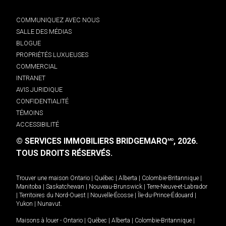
COMMUNIQUEZ AVEC NOUS
SALLE DES MÉDIAS
BLOGUE
PROPRIÉTÉS LUXUEUSES
COMMERCIAL
INTRANET
AVIS JURIDIQUE
CONFIDENTIALITÉ
TÉMOINS
ACCESSIBILITÉ
© SERVICES IMMOBILIERS BRIDGEMARQ
, 2026.
MD
TOUS DROITS RÉSERVÉS.
Trouver une maison
Ontario
|
Québec
|
Alberta
|
Colombie-Britannique
|
Manitoba
|
Saskatchewan
|
Nouveau-Brunswick
|
Terre-Neuve-et-Labrador
|
Territoires du Nord-Ouest
|
Nouvelle-Écosse
|
Île-du-Prince-Édouard
|
Yukon
|
Nunavut
.
Maisons à louer -
Ontario
|
Québec
|
Alberta
|
Colombie-Britannique
|