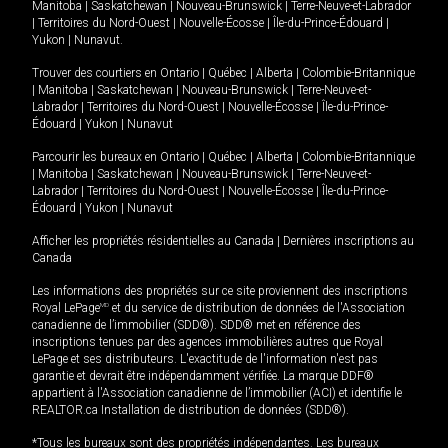
Manitoba
|
Saskatchewan
|
Nouveau-Brunswick
|
Terre-Neuve-et-Labrador
|
Territoires du Nord-Ouest
|
Nouvelle-Écosse
|
Île-du-Prince-Édouard
|
Yukon
|
Nunavut
.
Trouver des courtiers en
Ontario
|
Québec
|
Alberta
|
Colombie-Britannique
|
Manitoba
|
Saskatchewan
|
Nouveau-Brunswick
|
Terre-Neuve-et-
Labrador
|
Territoires du Nord-Ouest
|
Nouvelle-Écosse
|
Île-du-Prince-
Édouard
|
Yukon
|
Nunavut
Parcourir les bureaux en
Ontario
|
Québec
|
Alberta
|
Colombie-Britannique
|
Manitoba
|
Saskatchewan
|
Nouveau-Brunswick
|
Terre-Neuve-et-
Labrador
|
Territoires du Nord-Ouest
|
Nouvelle-Écosse
|
Île-du-Prince-
Édouard
|
Yukon
|
Nunavut
Afficher les propriétés résidentielles au Canada
|
Dernières inscriptions au
Canada
Les informations des propriétés sur ce site proviennent des inscriptions
Royal LePage
MD
et du service de distribution de données de l'Association
canadienne de l’immobilier (SDD®). SDD® met en référence des
inscriptions tenues par des agences immobilières autres que Royal
LePage et ses distributeurs. L'exactitude de l'information n'est pas
garantie et devrait être indépendamment vérifiée. La marque DDF®
appartient à l'Association canadienne de l’immobilier (ACI) et identifie le
REALTOR.ca Installation de distribution de données (SDD®).
*Tous les bureaux sont des propriétés indépendantes. Les bureaux