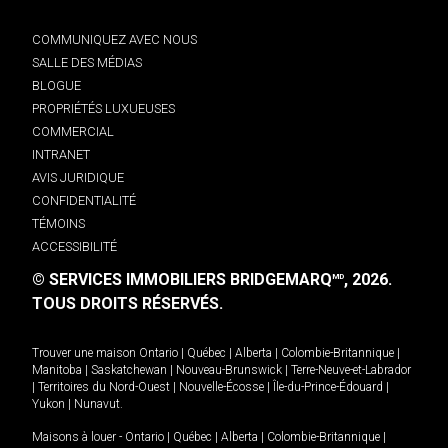
COMMUNIQUEZ AVEC NOUS
SALLE DES MÉDIAS
BLOGUE
PROPRIÉTÉS LUXUEUSES
COMMERCIAL
INTRANET
AVIS JURIDIQUE
CONFIDENTIALITÉ
TÉMOINS
ACCESSIBILITÉ
© SERVICES IMMOBILIERS BRIDGEMARQ
, 2026.
MD
TOUS DROITS RÉSERVÉS.
Trouver une maison
Ontario
|
Québec
|
Alberta
|
Colombie-Britannique
|
Manitoba
|
Saskatchewan
|
Nouveau-Brunswick
|
Terre-Neuve-et-Labrador
|
Territoires du Nord-Ouest
|
Nouvelle-Écosse
|
Île-du-Prince-Édouard
|
Yukon
|
Nunavut
.
Maisons à louer -
Ontario
|
Québec
|
Alberta
|
Colombie-Britannique
|