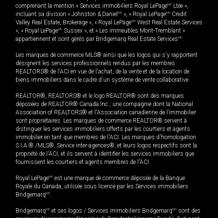
comprenant la mention « Services immobiliers Royal LePage
MD
Ltée »,
incluant sa division « Johnston & Daniel
MD
», « Royal LePage
MD
Credit
Valley Real Estate, Brokerage », « Royal LePage
MD
West Real Estate Services
», « Royal LePage
MD
Sussex », et « Les immeubles Mont-Tremblant »
appartiennent et sont gérés par Bridgemarq Real Estate Services
MD
.
Les marques de commerce MLS® ainsi que les logos qui s'y rapportent
désignent les services professionnels rendus par les membres
REALTORS® de l'ACI en vue de l'achat, de la vente et de la location de
biens immobiliers dans le cadre d'un système de vente collaborative.
REALTOR®, REALTORS® et le logo REALTOR® sont des marques
déposées de REALTOR® Canada Inc., une compagnie dont la National
Association of REALTORS® et l'Association canadienne de l’immobilier
sont propriétaires. Les marques de commerce REALTOR® servent à
distinguer les services immobiliers offerts par les courtiers et agents
immobilier en tant que membres de l'ACI. Les marques d'homologation
S.I.A.® /MLS®, Service inter-agences®, et leurs logos respectifs sont la
propriété de l'ACI, et ils servent à identifier les services immobiliers que
fournissent les courtiers et agents membres de l'ACI.
Royal LePage
MD
est une marque de commerce déposée de la Banque
Royale du Canada, utilisée sous licence par les Services immobiliers
Bridgemarq
MD
.
Bridgemarq
MD
et ses logos / Services immobiliers Bridgemarq
MD
sont des