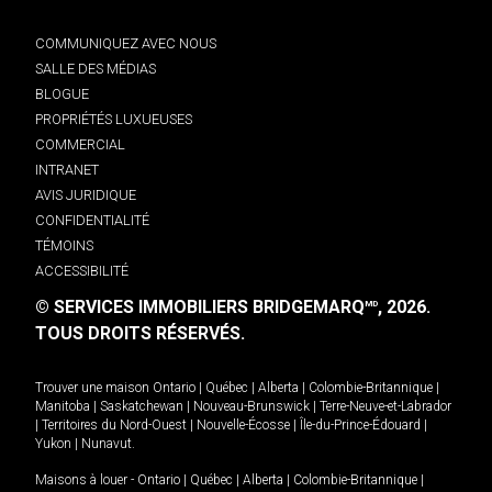
COMMUNIQUEZ AVEC NOUS
SALLE DES MÉDIAS
BLOGUE
PROPRIÉTÉS LUXUEUSES
COMMERCIAL
INTRANET
AVIS JURIDIQUE
CONFIDENTIALITÉ
TÉMOINS
ACCESSIBILITÉ
© SERVICES IMMOBILIERS BRIDGEMARQ
, 2026.
MD
TOUS DROITS RÉSERVÉS.
Trouver une maison
Ontario
|
Québec
|
Alberta
|
Colombie-Britannique
|
Manitoba
|
Saskatchewan
|
Nouveau-Brunswick
|
Terre-Neuve-et-Labrador
|
Territoires du Nord-Ouest
|
Nouvelle-Écosse
|
Île-du-Prince-Édouard
|
Yukon
|
Nunavut
.
Maisons à louer -
Ontario
|
Québec
|
Alberta
|
Colombie-Britannique
|