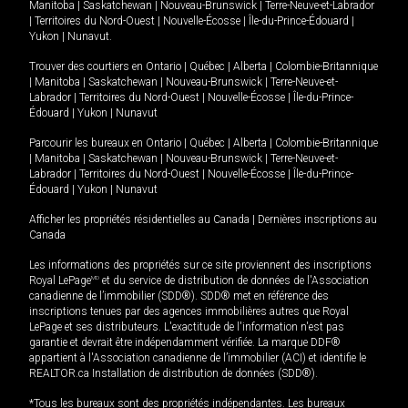
Manitoba
|
Saskatchewan
|
Nouveau-Brunswick
|
Terre-Neuve-et-Labrador
|
Territoires du Nord-Ouest
|
Nouvelle-Écosse
|
Île-du-Prince-Édouard
|
Yukon
|
Nunavut
.
Trouver des courtiers en
Ontario
|
Québec
|
Alberta
|
Colombie-Britannique
|
Manitoba
|
Saskatchewan
|
Nouveau-Brunswick
|
Terre-Neuve-et-
Labrador
|
Territoires du Nord-Ouest
|
Nouvelle-Écosse
|
Île-du-Prince-
Édouard
|
Yukon
|
Nunavut
Parcourir les bureaux en
Ontario
|
Québec
|
Alberta
|
Colombie-Britannique
|
Manitoba
|
Saskatchewan
|
Nouveau-Brunswick
|
Terre-Neuve-et-
Labrador
|
Territoires du Nord-Ouest
|
Nouvelle-Écosse
|
Île-du-Prince-
Édouard
|
Yukon
|
Nunavut
Afficher les propriétés résidentielles au Canada
|
Dernières inscriptions au
Canada
Les informations des propriétés sur ce site proviennent des inscriptions
Royal LePage
MD
et du service de distribution de données de l'Association
canadienne de l’immobilier (SDD®). SDD® met en référence des
inscriptions tenues par des agences immobilières autres que Royal
LePage et ses distributeurs. L'exactitude de l'information n'est pas
garantie et devrait être indépendamment vérifiée. La marque DDF®
appartient à l'Association canadienne de l’immobilier (ACI) et identifie le
REALTOR.ca Installation de distribution de données (SDD®).
*Tous les bureaux sont des propriétés indépendantes. Les bureaux