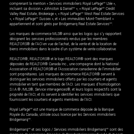
comprenant la mention « Services immobiliers Royal LePage
MD
Ltée »,
incluant sa division « Johnston & Daniel
MD
», « Royal LePage
MD
Credit
Valley Real Estate, Brokerage », « Royal LePage
MD
West Real Estate Services
», « Royal LePage
MD
Sussex », et « Les immeubles Mont-Tremblant »
appartiennent et sont gérés par Bridgemarq Real Estate Services
MD
.
Les marques de commerce MLS® ainsi que les logos qui s'y rapportent
désignent les services professionnels rendus par les membres
REALTORS® de l'ACI en vue de l'achat, de la vente et de la location de
biens immobiliers dans le cadre d'un système de vente collaborative.
REALTOR®, REALTORS® et le logo REALTOR® sont des marques
déposées de REALTOR® Canada Inc., une compagnie dont la National
Association of REALTORS® et l'Association canadienne de l’immobilier
sont propriétaires. Les marques de commerce REALTOR® servent à
distinguer les services immobiliers offerts par les courtiers et agents
immobilier en tant que membres de l'ACI. Les marques d'homologation
S.I.A.® /MLS®, Service inter-agences®, et leurs logos respectifs sont la
propriété de l'ACI, et ils servent à identifier les services immobiliers que
fournissent les courtiers et agents membres de l'ACI.
Royal LePage
MD
est une marque de commerce déposée de la Banque
Royale du Canada, utilisée sous licence par les Services immobiliers
Bridgemarq
MD
.
Bridgemarq
MD
et ses logos / Services immobiliers Bridgemarq
MD
sont des