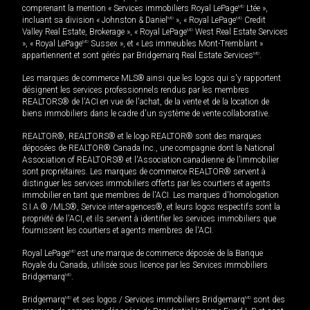
comprenant la mention « Services immobiliers Royal LePage
MD
Ltée »,
incluant sa division « Johnston & Daniel
MD
», « Royal LePage
MD
Credit
Valley Real Estate, Brokerage », « Royal LePage
MD
West Real Estate Services
», « Royal LePage
MD
Sussex », et « Les immeubles Mont-Tremblant »
appartiennent et sont gérés par Bridgemarq Real Estate Services
MD
.
Les marques de commerce MLS® ainsi que les logos qui s'y rapportent
désignent les services professionnels rendus par les membres
REALTORS® de l'ACI en vue de l'achat, de la vente et de la location de
biens immobiliers dans le cadre d'un système de vente collaborative.
REALTOR®, REALTORS® et le logo REALTOR® sont des marques
déposées de REALTOR® Canada Inc., une compagnie dont la National
Association of REALTORS® et l'Association canadienne de l’immobilier
sont propriétaires. Les marques de commerce REALTOR® servent à
distinguer les services immobiliers offerts par les courtiers et agents
immobilier en tant que membres de l'ACI. Les marques d'homologation
S.I.A.® /MLS®, Service inter-agences®, et leurs logos respectifs sont la
propriété de l'ACI, et ils servent à identifier les services immobiliers que
fournissent les courtiers et agents membres de l'ACI.
Royal LePage
MD
est une marque de commerce déposée de la Banque
Royale du Canada, utilisée sous licence par les Services immobiliers
Bridgemarq
MD
.
Bridgemarq
MD
et ses logos / Services immobiliers Bridgemarq
MD
sont des