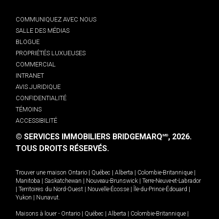
COMMUNIQUEZ AVEC NOUS
SALLE DES MÉDIAS
BLOGUE
PROPRIÉTÉS LUXUEUSES
COMMERCIAL
INTRANET
AVIS JURIDIQUE
CONFIDENTIALITÉ
TÉMOINS
ACCESSIBILITÉ
© SERVICES IMMOBILIERS BRIDGEMARQ
, 2026.
MD
TOUS DROITS RÉSERVÉS.
Trouver une maison
Ontario
|
Québec
|
Alberta
|
Colombie-Britannique
|
Manitoba
|
Saskatchewan
|
Nouveau-Brunswick
|
Terre-Neuve-et-Labrador
|
Territoires du Nord-Ouest
|
Nouvelle-Écosse
|
Île-du-Prince-Édouard
|
Yukon
|
Nunavut
.
Maisons à louer -
Ontario
|
Québec
|
Alberta
|
Colombie-Britannique
|