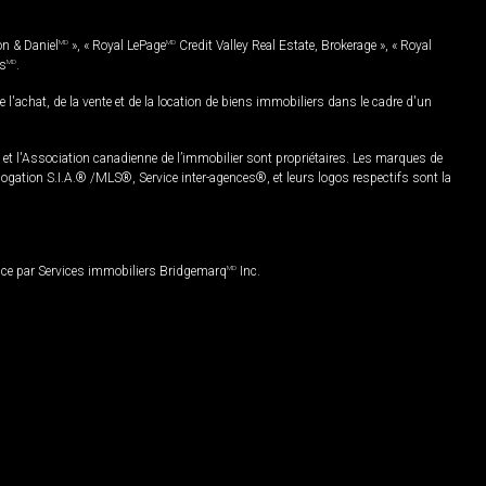
on & Daniel
MD
», « Royal LePage
MD
Credit Valley Real Estate, Brokerage », « Royal
es
MD
.
chat, de la vente et de la location de biens immobiliers dans le cadre d'un
Association canadienne de l’immobilier sont propriétaires. Les marques de
ation S.I.A.® /MLS®, Service inter-agences®, et leurs logos respectifs sont la
nce par Services immobiliers Bridgemarq
MD
Inc.