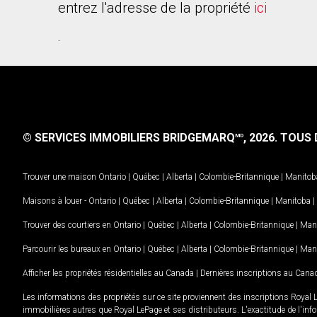
entrez l'adresse de la propriété
ici
.
© SERVICES IMMOBILIERS BRIDGEMARQ
, 2026.
TOUS D
MD
Trouver une maison
Ontario
|
Québec
|
Alberta
|
Colombie-Britannique
|
Manitob
Maisons à louer -
Ontario
|
Québec
|
Alberta
|
Colombie-Britannique
|
Manitoba
|
Trouver des courtiers en
Ontario
|
Québec
|
Alberta
|
Colombie-Britannique
|
Man
Parcourir les bureaux en
Ontario
|
Québec
|
Alberta
|
Colombie-Britannique
|
Man
Afficher les propriétés résidentielles au Canada
|
Dernières inscriptions au Cana
Les informations des propriétés sur ce site proviennent des inscriptions Royal 
immobilières autres que Royal LePage et ses distributeurs. L'exactitude de l'info