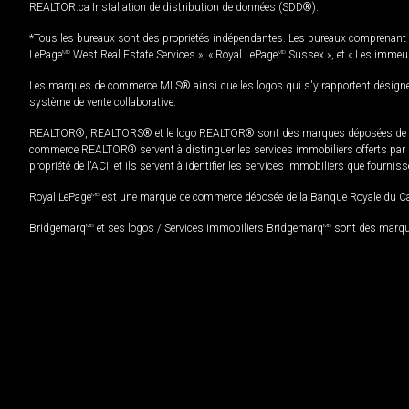
REALTOR.ca Installation de distribution de données (SDD®).
*Tous les bureaux sont des propriétés indépendantes. Les bureaux comprenant 
LePage
MD
West Real Estate Services », « Royal LePage
MD
Sussex », et « Les immeu
Les marques de commerce MLS® ainsi que les logos qui s'y rapportent désignent
système de vente collaborative.
REALTOR®, REALTORS® et le logo REALTOR® sont des marques déposées de REAL
commerce REALTOR® servent à distinguer les services immobiliers offerts par le
propriété de l'ACI, et ils servent à identifier les services immobiliers que fourni
Royal LePage
MD
est une marque de commerce déposée de la Banque Royale du Cana
Bridgemarq
MD
et ses logos / Services immobiliers Bridgemarq
MD
sont des marque