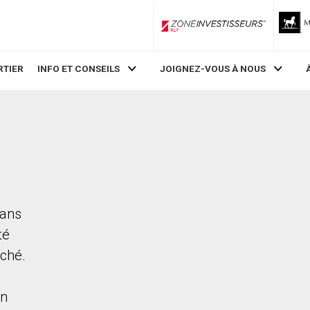
ZoneInvestisseurs RLP
RTIER
INFO ET CONSEILS
JOIGNEZ-VOUS À NOUS
dans
té
rché.
en