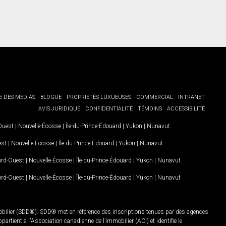
E DES MÉDIAS
BLOGUE
PROPRIÉTÉS LUXUEUSES
COMMERCIAL
INTRANET
AVIS JURIDIQUE
CONFIDENTIALITÉ
TÉMOINS
ACCESSIBILITÉ
-Ouest
|
Nouvelle-Écosse
|
Île-du-Prince-Édouard
|
Yukon
|
Nunavut
.
est
|
Nouvelle-Écosse
|
Île-du-Prince-Édouard
|
Yukon
|
Nunavut
.
Nord-Ouest
|
Nouvelle-Écosse
|
Île-du-Prince-Édouard
|
Yukon
|
Nunavut
Nord-Ouest
|
Nouvelle-Écosse
|
Île-du-Prince-Édouard
|
Yukon
|
Nunavut
mobilier (SDD®). SDD® met en référence des inscriptions tenues par des agences
rtient à l'Association canadienne de l’immobilier (ACI) et identifie le