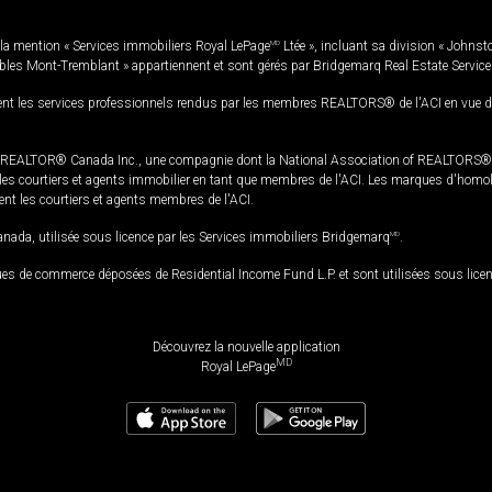
la mention « Services immobiliers Royal LePage
MD
Ltée », incluant sa division « Johnst
bles Mont-Tremblant » appartiennent et sont gérés par Bridgemarq Real Estate Servic
 les services professionnels rendus par les membres REALTORS® de l'ACI en vue de l'a
TOR® Canada Inc., une compagnie dont la National Association of REALTORS® et l'
s courtiers et agents immobilier en tant que membres de l'ACI. Les marques d'homolog
ssent les courtiers et agents membres de l'ACI.
da, utilisée sous licence par les Services immobiliers Bridgemarq
MD
.
s de commerce déposées de Residential Income Fund L.P. et sont utilisées sous lice
Découvrez la nouvelle application
MD
Royal LePage