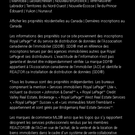
|
Manitoba
|
Saskatchewan
|
Nouveau-Brunswick
|
Terre-Neuve-et-
Labrador
|
Territoires du Nord-Ouest
|
Nouvelle-Écosse
|
Île-du-Prince-
Édouard
|
Yukon
|
Nunavut
Afficher les propriétés résidentielles au Canada
|
Dernières inscriptions au
Canada
Les informations des propriétés sur ce site proviennent des inscriptions
Royal LePage
MD
et du service de distribution de données de l'Association
canadienne de l’immobilier (SDD®). SDD® met en référence des
inscriptions tenues par des agences immobilières autres que Royal
LePage et ses distributeurs. L'exactitude de l'information n'est pas
garantie et devrait être indépendamment vérifiée. La marque DDF®
appartient à l'Association canadienne de l’immobilier (ACI) et identifie le
REALTOR.ca Installation de distribution de données (SDD®).
*Tous les bureaux sont des propriétés indépendantes. Les bureaux
comprenant la mention « Services immobiliers Royal LePage
MD
Ltée »,
incluant sa division « Johnston & Daniel
MD
», « Royal LePage
MD
Credit
Valley Real Estate, Brokerage », « Royal LePage
MD
West Real Estate Services
», « Royal LePage
MD
Sussex », et « Les immeubles Mont-Tremblant »
appartiennent et sont gérés par Bridgemarq Real Estate Services
MD
.
Les marques de commerce MLS® ainsi que les logos qui s'y rapportent
désignent les services professionnels rendus par les membres
REALTORS® de l'ACI en vue de l'achat, de la vente et de la location de
biens immobiliers dans le cadre d'un système de vente collaborative.