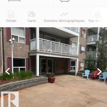
Détails
Carte
Données démographiques
Vue de la r
Previous
Next