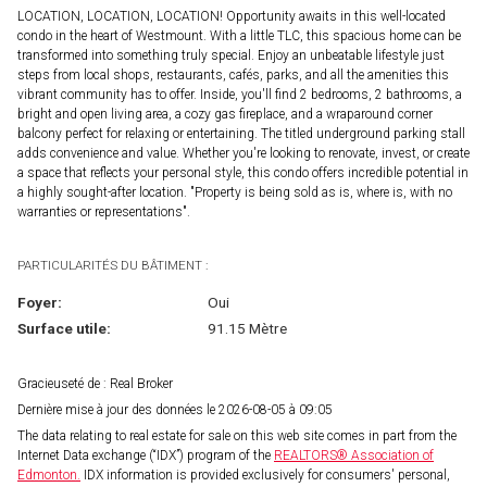
LOCATION, LOCATION, LOCATION! Opportunity awaits in this well-located
condo in the heart of Westmount. With a little TLC, this spacious home can be
transformed into something truly special. Enjoy an unbeatable lifestyle just
steps from local shops, restaurants, cafés, parks, and all the amenities this
vibrant community has to offer. Inside, you'll find 2 bedrooms, 2 bathrooms, a
bright and open living area, a cozy gas fireplace, and a wraparound corner
balcony perfect for relaxing or entertaining. The titled underground parking stall
adds convenience and value. Whether you're looking to renovate, invest, or create
a space that reflects your personal style, this condo offers incredible potential in
a highly sought-after location. "Property is being sold as is, where is, with no
warranties or representations".
PARTICULARITÉS DU BÂTIMENT :
Foyer:
Oui
Surface utile:
91.15 Mètre
Gracieuseté de : Real Broker
Dernière mise à jour des données le 2026-08-05 à 09:05
The data relating to real estate for sale on this web site comes in part from the
Internet Data exchange (“IDX”) program of the
REALTORS® Association of
Edmonton.
IDX information is provided exclusively for consumers' personal,