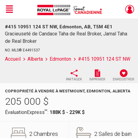
Menu
#415 10951 124 ST NW, Edmonton, AB, T5M 4E1
Live
En Direct
Gracieuseté de Candace Taha de Real Broker, Jamal Taha
de Real Broker
NO. MLS® E4491537
Accueil
Alberta
Edmonton
#415 10951 124 ST NW
PARTAGER
IMPRIMER
ENREGISTRER
COPROPRIÉTÉ À VENDRE À WESTMOUNT, EDMONTON, ALBERTA
205 000
$
MC
ÉvaluationExpress
:
188K $ - 229K $
2 Chambres
2 Salles de bain