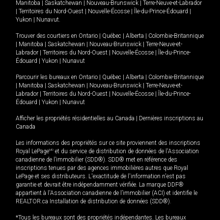
Manitoba
|
Saskatchewan
|
Nouveau-Brunswick
|
Terre-Neuve-et-Labrador
|
Territoires du Nord-Ouest
|
Nouvelle-Écosse
|
Île-du-Prince-Édouard
|
Yukon
|
Nunavut
.
Trouver des courtiers en
Ontario
|
Québec
|
Alberta
|
Colombie-Britannique
|
Manitoba
|
Saskatchewan
|
Nouveau-Brunswick
|
Terre-Neuve-et-
Labrador
|
Territoires du Nord-Ouest
|
Nouvelle-Écosse
|
Île-du-Prince-
Édouard
|
Yukon
|
Nunavut
Parcourir les bureaux en
Ontario
|
Québec
|
Alberta
|
Colombie-Britannique
|
Manitoba
|
Saskatchewan
|
Nouveau-Brunswick
|
Terre-Neuve-et-
Labrador
|
Territoires du Nord-Ouest
|
Nouvelle-Écosse
|
Île-du-Prince-
Édouard
|
Yukon
|
Nunavut
Afficher les propriétés résidentielles au Canada
|
Dernières inscriptions au
Canada
Les informations des propriétés sur ce site proviennent des inscriptions
Royal LePage
MD
et du service de distribution de données de l'Association
canadienne de l’immobilier (SDD®). SDD® met en référence des
inscriptions tenues par des agences immobilières autres que Royal
LePage et ses distributeurs. L'exactitude de l'information n'est pas
garantie et devrait être indépendamment vérifiée. La marque DDF®
appartient à l'Association canadienne de l’immobilier (ACI) et identifie le
REALTOR.ca Installation de distribution de données (SDD®).
*Tous les bureaux sont des propriétés indépendantes. Les bureaux