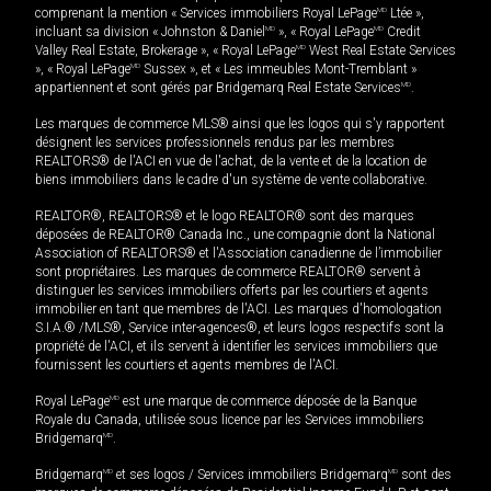
comprenant la mention « Services immobiliers Royal LePage
MD
Ltée »,
incluant sa division « Johnston & Daniel
MD
», « Royal LePage
MD
Credit
Valley Real Estate, Brokerage », « Royal LePage
MD
West Real Estate Services
», « Royal LePage
MD
Sussex », et « Les immeubles Mont-Tremblant »
appartiennent et sont gérés par Bridgemarq Real Estate Services
MD
.
Les marques de commerce MLS® ainsi que les logos qui s'y rapportent
désignent les services professionnels rendus par les membres
REALTORS® de l'ACI en vue de l'achat, de la vente et de la location de
biens immobiliers dans le cadre d'un système de vente collaborative.
REALTOR®, REALTORS® et le logo REALTOR® sont des marques
déposées de REALTOR® Canada Inc., une compagnie dont la National
Association of REALTORS® et l'Association canadienne de l’immobilier
sont propriétaires. Les marques de commerce REALTOR® servent à
distinguer les services immobiliers offerts par les courtiers et agents
immobilier en tant que membres de l'ACI. Les marques d'homologation
S.I.A.® /MLS®, Service inter-agences®, et leurs logos respectifs sont la
propriété de l'ACI, et ils servent à identifier les services immobiliers que
fournissent les courtiers et agents membres de l'ACI.
Royal LePage
MD
est une marque de commerce déposée de la Banque
Royale du Canada, utilisée sous licence par les Services immobiliers
Bridgemarq
MD
.
Bridgemarq
MD
et ses logos / Services immobiliers Bridgemarq
MD
sont des