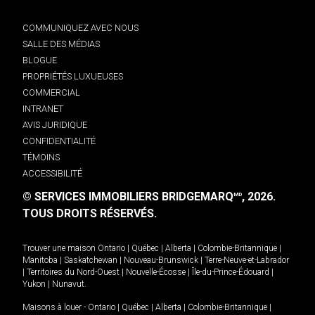
COMMUNIQUEZ AVEC NOUS
SALLE DES MÉDIAS
BLOGUE
PROPRIÉTÉS LUXUEUSES
COMMERCIAL
INTRANET
AVIS JURIDIQUE
CONFIDENTIALITÉ
TÉMOINS
ACCESSIBILITÉ
© SERVICES IMMOBILIERS BRIDGEMARQ
, 2026.
MD
TOUS DROITS RÉSERVÉS.
Trouver une maison
Ontario
|
Québec
|
Alberta
|
Colombie-Britannique
|
Manitoba
|
Saskatchewan
|
Nouveau-Brunswick
|
Terre-Neuve-et-Labrador
|
Territoires du Nord-Ouest
|
Nouvelle-Écosse
|
Île-du-Prince-Édouard
|
Yukon
|
Nunavut
.
Maisons à louer -
Ontario
|
Québec
|
Alberta
|
Colombie-Britannique
|