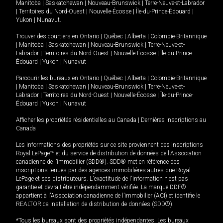
Manitoba
|
Saskatchewan
|
Nouveau-Brunswick
|
Terre-Neuve-et-Labrador
|
Territoires du Nord-Ouest
|
Nouvelle-Écosse
|
Île-du-Prince-Édouard
|
Yukon
|
Nunavut
.
Trouver des courtiers en
Ontario
|
Québec
|
Alberta
|
Colombie-Britannique
|
Manitoba
|
Saskatchewan
|
Nouveau-Brunswick
|
Terre-Neuve-et-
Labrador
|
Territoires du Nord-Ouest
|
Nouvelle-Écosse
|
Île-du-Prince-
Édouard
|
Yukon
|
Nunavut
Parcourir les bureaux en
Ontario
|
Québec
|
Alberta
|
Colombie-Britannique
|
Manitoba
|
Saskatchewan
|
Nouveau-Brunswick
|
Terre-Neuve-et-
Labrador
|
Territoires du Nord-Ouest
|
Nouvelle-Écosse
|
Île-du-Prince-
Édouard
|
Yukon
|
Nunavut
Afficher les propriétés résidentielles au Canada
|
Dernières inscriptions au
Canada
Les informations des propriétés sur ce site proviennent des inscriptions
Royal LePage
MD
et du service de distribution de données de l'Association
canadienne de l’immobilier (SDD®). SDD® met en référence des
inscriptions tenues par des agences immobilières autres que Royal
LePage et ses distributeurs. L'exactitude de l'information n'est pas
garantie et devrait être indépendamment vérifiée. La marque DDF®
appartient à l'Association canadienne de l’immobilier (ACI) et identifie le
REALTOR.ca Installation de distribution de données (SDD®).
*Tous les bureaux sont des propriétés indépendantes. Les bureaux