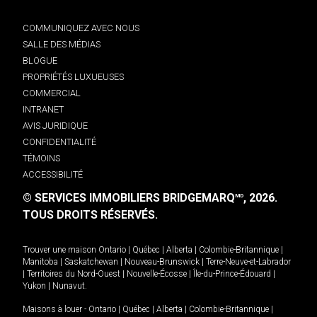
COMMUNIQUEZ AVEC NOUS
SALLE DES MÉDIAS
BLOGUE
PROPRIÉTÉS LUXUEUSES
COMMERCIAL
INTRANET
AVIS JURIDIQUE
CONFIDENTIALITÉ
TÉMOINS
ACCESSIBILITÉ
© SERVICES IMMOBILIERS BRIDGEMARQ
, 2026.
MD
TOUS DROITS RÉSERVÉS.
Trouver une maison
Ontario
|
Québec
|
Alberta
|
Colombie-Britannique
|
Manitoba
|
Saskatchewan
|
Nouveau-Brunswick
|
Terre-Neuve-et-Labrador
|
Territoires du Nord-Ouest
|
Nouvelle-Écosse
|
Île-du-Prince-Édouard
|
Yukon
|
Nunavut
.
Maisons à louer -
Ontario
|
Québec
|
Alberta
|
Colombie-Britannique
|