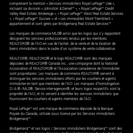
comprenant la mention « Services immobiliers Royal LePage
MD
Ltée »,
incluant sa division « Johnston & Daniel
MD
», « Royal LePage
MD
Credit
Valley Real Estate, Brokerage », « Royal LePage
MD
West Real Estate Services
», « Royal LePage
MD
Sussex », et « Les immeubles Mont-Tremblant »
appartiennent et sont gérés par Bridgemarq Real Estate Services
MD
.
Les marques de commerce MLS® ainsi que les logos qui s'y rapportent
désignent les services professionnels rendus par les membres
REALTORS® de l'ACI en vue de l'achat, de la vente et de la location de
biens immobiliers dans le cadre d'un système de vente collaborative.
REALTOR®, REALTORS® et le logo REALTOR® sont des marques
déposées de REALTOR® Canada Inc., une compagnie dont la National
Association of REALTORS® et l'Association canadienne de l’immobilier
sont propriétaires. Les marques de commerce REALTOR® servent à
distinguer les services immobiliers offerts par les courtiers et agents
immobilier en tant que membres de l'ACI. Les marques d'homologation
S.I.A.® /MLS®, Service inter-agences®, et leurs logos respectifs sont la
propriété de l'ACI, et ils servent à identifier les services immobiliers que
fournissent les courtiers et agents membres de l'ACI.
Royal LePage
MD
est une marque de commerce déposée de la Banque
Royale du Canada, utilisée sous licence par les Services immobiliers
Bridgemarq
MD
.
Bridgemarq
MD
et ses logos / Services immobiliers Bridgemarq
MD
sont des