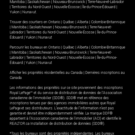
Manitoba
|
Saskatchewan
|
Nouveau-Brunswick
|
Terre-Neuve-et-Labrador
|
Territoires du Nord-Ouest
|
Nouvelle-Écosse
|
Île-du-Prince-Édouard
|
Yukon
|
Nunavut
.
Trouver des courtiers en
Ontario
|
Québec
|
Alberta
|
Colombie-Britannique
|
Manitoba
|
Saskatchewan
|
Nouveau-Brunswick
|
Terre-Neuve-et-
Labrador
|
Territoires du Nord-Ouest
|
Nouvelle-Écosse
|
Île-du-Prince-
Édouard
|
Yukon
|
Nunavut
Parcourir les bureaux en
Ontario
|
Québec
|
Alberta
|
Colombie-Britannique
|
Manitoba
|
Saskatchewan
|
Nouveau-Brunswick
|
Terre-Neuve-et-
Labrador
|
Territoires du Nord-Ouest
|
Nouvelle-Écosse
|
Île-du-Prince-
Édouard
|
Yukon
|
Nunavut
Afficher les propriétés résidentielles au Canada
|
Dernières inscriptions au
Canada
Les informations des propriétés sur ce site proviennent des inscriptions
Royal LePage
MD
et du service de distribution de données de l'Association
canadienne de l’immobilier (SDD®). SDD® met en référence des
inscriptions tenues par des agences immobilières autres que Royal
LePage et ses distributeurs. L'exactitude de l'information n'est pas
garantie et devrait être indépendamment vérifiée. La marque DDF®
appartient à l'Association canadienne de l’immobilier (ACI) et identifie le
REALTOR.ca Installation de distribution de données (SDD®).
*Tous les bureaux sont des propriétés indépendantes. Les bureaux