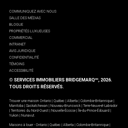
COMMUNIQUEZ AVEC NOUS
SALLE DES MÉDIAS
BLOGUE
PROPRIÉTÉS LUXUEUSES
COMMERCIAL
INTRANET
AVIS JURIDIQUE
CONFIDENTIALITÉ
TÉMOINS
ACCESSIBILITÉ
© SERVICES IMMOBILIERS BRIDGEMARQ
, 2026.
MD
TOUS DROITS RÉSERVÉS.
Trouver une maison
Ontario
|
Québec
|
Alberta
|
Colombie-Britannique
|
Manitoba
|
Saskatchewan
|
Nouveau-Brunswick
|
Terre-Neuve-et-Labrador
|
Territoires du Nord-Ouest
|
Nouvelle-Écosse
|
Île-du-Prince-Édouard
|
Yukon
|
Nunavut
.
Maisons à louer -
Ontario
|
Québec
|
Alberta
|
Colombie-Britannique
|