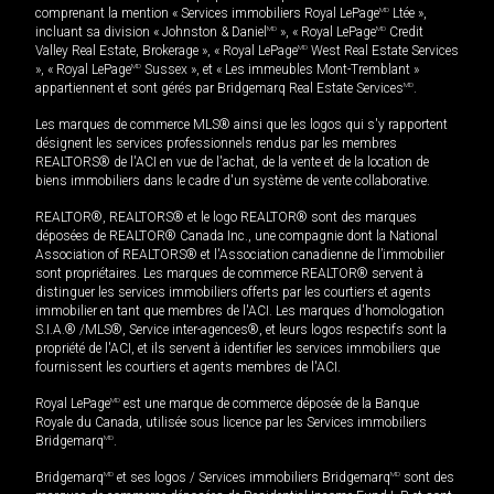
comprenant la mention « Services immobiliers Royal LePage
MD
Ltée »,
incluant sa division « Johnston & Daniel
MD
», « Royal LePage
MD
Credit
Valley Real Estate, Brokerage », « Royal LePage
MD
West Real Estate Services
», « Royal LePage
MD
Sussex », et « Les immeubles Mont-Tremblant »
appartiennent et sont gérés par Bridgemarq Real Estate Services
MD
.
Les marques de commerce MLS® ainsi que les logos qui s'y rapportent
désignent les services professionnels rendus par les membres
REALTORS® de l'ACI en vue de l'achat, de la vente et de la location de
biens immobiliers dans le cadre d'un système de vente collaborative.
REALTOR®, REALTORS® et le logo REALTOR® sont des marques
déposées de REALTOR® Canada Inc., une compagnie dont la National
Association of REALTORS® et l'Association canadienne de l’immobilier
sont propriétaires. Les marques de commerce REALTOR® servent à
distinguer les services immobiliers offerts par les courtiers et agents
immobilier en tant que membres de l'ACI. Les marques d'homologation
S.I.A.® /MLS®, Service inter-agences®, et leurs logos respectifs sont la
propriété de l'ACI, et ils servent à identifier les services immobiliers que
fournissent les courtiers et agents membres de l'ACI.
Royal LePage
MD
est une marque de commerce déposée de la Banque
Royale du Canada, utilisée sous licence par les Services immobiliers
Bridgemarq
MD
.
Bridgemarq
MD
et ses logos / Services immobiliers Bridgemarq
MD
sont des