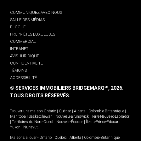
COMMUNIQUEZ AVEC NOUS
SALLE DES MÉDIAS
BLOGUE
PROPRIÉTÉS LUXUEUSES
COMMERCIAL
INTRANET
AVIS JURIDIQUE
CONFIDENTIALITÉ
TÉMOINS
ACCESSIBILITÉ
© SERVICES IMMOBILIERS BRIDGEMARQ
, 2026.
MD
TOUS DROITS RÉSERVÉS.
Trouver une maison
Ontario
|
Québec
|
Alberta
|
Colombie-Britannique
|
Manitoba
|
Saskatchewan
|
Nouveau-Brunswick
|
Terre-Neuve-et-Labrador
|
Territoires du Nord-Ouest
|
Nouvelle-Écosse
|
Île-du-Prince-Édouard
|
Yukon
|
Nunavut
.
Maisons à louer -
Ontario
|
Québec
|
Alberta
|
Colombie-Britannique
|