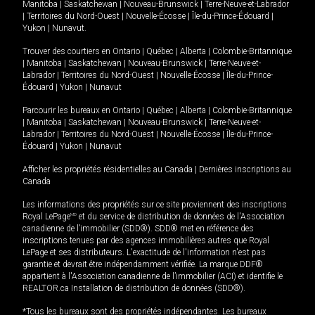
Manitoba
|
Saskatchewan
|
Nouveau-Brunswick
|
Terre-Neuve-et-Labrador
|
Territoires du Nord-Ouest
|
Nouvelle-Écosse
|
Île-du-Prince-Édouard
|
Yukon
|
Nunavut
.
Trouver des courtiers en
Ontario
|
Québec
|
Alberta
|
Colombie-Britannique
|
Manitoba
|
Saskatchewan
|
Nouveau-Brunswick
|
Terre-Neuve-et-
Labrador
|
Territoires du Nord-Ouest
|
Nouvelle-Écosse
|
Île-du-Prince-
Édouard
|
Yukon
|
Nunavut
Parcourir les bureaux en
Ontario
|
Québec
|
Alberta
|
Colombie-Britannique
|
Manitoba
|
Saskatchewan
|
Nouveau-Brunswick
|
Terre-Neuve-et-
Labrador
|
Territoires du Nord-Ouest
|
Nouvelle-Écosse
|
Île-du-Prince-
Édouard
|
Yukon
|
Nunavut
Afficher les propriétés résidentielles au Canada
|
Dernières inscriptions au
Canada
Les informations des propriétés sur ce site proviennent des inscriptions
Royal LePage
MD
et du service de distribution de données de l'Association
canadienne de l’immobilier (SDD®). SDD® met en référence des
inscriptions tenues par des agences immobilières autres que Royal
LePage et ses distributeurs. L'exactitude de l'information n'est pas
garantie et devrait être indépendamment vérifiée. La marque DDF®
appartient à l'Association canadienne de l’immobilier (ACI) et identifie le
REALTOR.ca Installation de distribution de données (SDD®).
*Tous les bureaux sont des propriétés indépendantes. Les bureaux