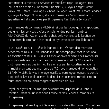
comprenant la mention « Services immobiliers Royal LePage
MD
Ltée »,
incluant sa division « Johnston & Daniel
MD
», « Royal LePage
MD
Credit
Valley Real Estate, Brokerage », « Royal LePage
MD
West Real Estate Services
», « Royal LePage
MD
Sussex », et « Les immeubles Mont-Tremblant »
appartiennent et sont gérés par Bridgemarq Real Estate Services
MD
.
Les marques de commerce MLS® ainsi que les logos qui s'y rapportent
désignent les services professionnels rendus par les membres
REALTORS® de l'ACI en vue de l'achat, de la vente et de la location de
biens immobiliers dans le cadre d'un système de vente collaborative.
REALTOR®, REALTORS® et le logo REALTOR® sont des marques
déposées de REALTOR® Canada Inc., une compagnie dont la National
Association of REALTORS® et l'Association canadienne de l’immobilier
sont propriétaires. Les marques de commerce REALTOR® servent à
distinguer les services immobiliers offerts par les courtiers et agents
immobilier en tant que membres de l'ACI. Les marques d'homologation
S.I.A.® /MLS®, Service inter-agences®, et leurs logos respectifs sont la
propriété de l'ACI, et ils servent à identifier les services immobiliers que
fournissent les courtiers et agents membres de l'ACI.
Royal LePage
MD
est une marque de commerce déposée de la Banque
Royale du Canada, utilisée sous licence par les Services immobiliers
Bridgemarq
MD
.
Bridgemarq
MD
et ses logos / Services immobiliers Bridgemarq
MD
sont des