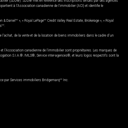
mobilier (SDD®). SDD® met en référence des inscriptions tenues par des agences
rtient à l'Association canadienne de l’immobilier (ACI) et identifie le
on & Daniel
MD
», « Royal LePage
MD
Credit Valley Real Estate, Brokerage », « Royal
es
MD
.
chat, de la vente et de la location de biens immobiliers dans le cadre d'un
Association canadienne de l’immobilier sont propriétaires. Les marques de
ation S.I.A.® /MLS®, Service inter-agences®, et leurs logos respectifs sont la
nce par Services immobiliers Bridgemarq
MD
Inc.