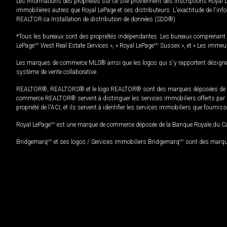
Les informations des propriétés sur ce site proviennent des inscriptions Royal 
immobilières autres que Royal LePage et ses distributeurs. L'exactitude de l'info
REALTOR.ca Installation de distribution de données (SDD®).
*Tous les bureaux sont des propriétés indépendantes. Les bureaux comprenant 
LePage
MD
West Real Estate Services », « Royal LePage
MD
Sussex », et « Les immeu
Les marques de commerce MLS® ainsi que les logos qui s'y rapportent désignent
système de vente collaborative.
REALTOR®, REALTORS® et le logo REALTOR® sont des marques déposées de REAL
commerce REALTOR® servent à distinguer les services immobiliers offerts par le
propriété de l'ACI, et ils servent à identifier les services immobiliers que fourni
Royal LePage
MD
est une marque de commerce déposée de la Banque Royale du Cana
Bridgemarq
MD
et ses logos / Services immobiliers Bridgemarq
MD
sont des marque