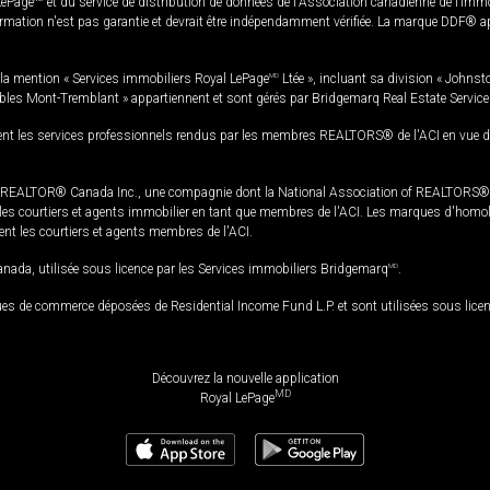
LePage
et du service de distribution de données de l'Association canadienne de l’im
rmation n'est pas garantie et devrait être indépendamment vérifiée. La marque DDF® appa
la mention « Services immobiliers Royal LePage
MD
Ltée », incluant sa division « Johnst
bles Mont-Tremblant » appartiennent et sont gérés par Bridgemarq Real Estate Servic
 les services professionnels rendus par les membres REALTORS® de l'ACI en vue de l'a
TOR® Canada Inc., une compagnie dont la National Association of REALTORS® et l'
s courtiers et agents immobilier en tant que membres de l'ACI. Les marques d'homolog
ssent les courtiers et agents membres de l'ACI.
da, utilisée sous licence par les Services immobiliers Bridgemarq
MD
.
s de commerce déposées de Residential Income Fund L.P. et sont utilisées sous lice
Découvrez la nouvelle application
MD
Royal LePage