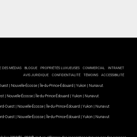
E DES MÉDIAS
BLOGUE
PROPRIÉTÉS LUXUEUSES
COMMERCIAL
INTRANET
AVIS JURIDIQUE
CONFIDENTIALITÉ
TÉMOINS
ACCESSIBILITÉ
-Ouest
|
Nouvelle-Écosse
|
Île-du-Prince-Édouard
|
Yukon
|
Nunavut
.
est
|
Nouvelle-Écosse
|
Île-du-Prince-Édouard
|
Yukon
|
Nunavut
.
Nord-Ouest
|
Nouvelle-Écosse
|
Île-du-Prince-Édouard
|
Yukon
|
Nunavut
Nord-Ouest
|
Nouvelle-Écosse
|
Île-du-Prince-Édouard
|
Yukon
|
Nunavut