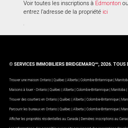
Voir toutes les inscriptions à
Edmonton
ou
entrez l'adresse de la propriété
ici
.
© SERVICES IMMOBILIERS BRIDGEMARQ
, 2026.
TOUS D
MD
Trouver une maison
Ontario
|
Québec
|
Alberta
|
Colombie-Britannique
|
Manitob
Maisons à louer -
Ontario
|
Québec
|
Alberta
|
Colombie-Britannique
|
Manitoba
|
Trouver des courtiers en
Ontario
|
Québec
|
Alberta
|
Colombie-Britannique
|
Man
Parcourir les bureaux en
Ontario
|
Québec
|
Alberta
|
Colombie-Britannique
|
Man
Afficher les propriétés résidentielles au Canada
|
Dernières inscriptions au Cana