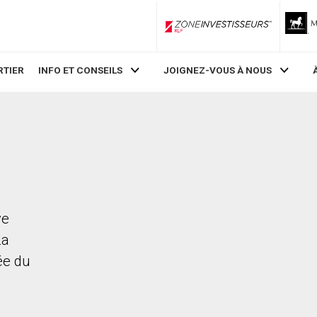
ZoneInvestisseurs RLP
RTIER
INFO ET CONSEILS
JOIGNEZ-VOUS À NOUS
ve
La
rée du