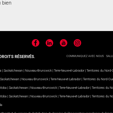
 bien
Facebook
LinkedIn
YouTube
Instagram
ROITS RÉSERVÉS.
COMMUNIQUEZ AVEC NOUS
SALL
a
|
Saskatchewan
|
Nouveau-Brunswick
|
Terre-Neuve-et-Labrador
|
Territoires du Nord
Saskatchewan
|
Nouveau-Brunswick
|
Terre-Neuve-et-Labrador
|
Territoires du Nord-Ou
itoba
|
Saskatchewan
|
Nouveau-Brunswick
|
Terre-Neuve-et-Labrador
|
Territoires du 
itoba
|
Saskatchewan
|
Nouveau-Brunswick
|
Terre-Neuve-et-Labrador
|
Territoires du 
da
MD