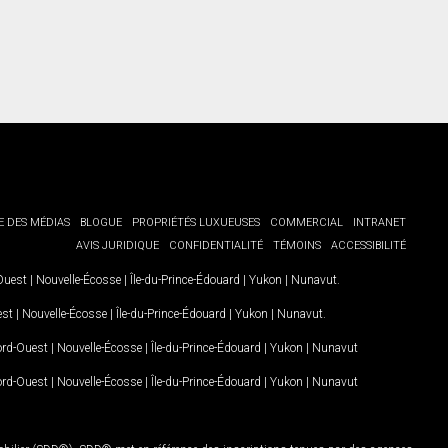
E DES MÉDIAS
BLOGUE
PROPRIÉTÉS LUXUEUSES
COMMERCIAL
INTRANET
AVIS JURIDIQUE
CONFIDENTIALITÉ
TÉMOINS
ACCESSIBILITÉ
-Ouest
|
Nouvelle-Écosse
|
Île-du-Prince-Édouard
|
Yukon
|
Nunavut
.
est
|
Nouvelle-Écosse
|
Île-du-Prince-Édouard
|
Yukon
|
Nunavut
.
Nord-Ouest
|
Nouvelle-Écosse
|
Île-du-Prince-Édouard
|
Yukon
|
Nunavut
Nord-Ouest
|
Nouvelle-Écosse
|
Île-du-Prince-Édouard
|
Yukon
|
Nunavut