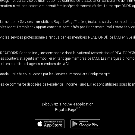
LePage
et du service de distribution de données de l'Association canadienne de l’im
rmation n'est pas garantie et devrait être indépendamment vérifiée. La marque DDF® appa
la mention « Services immobiliers Royal LePage
MD
Ltée », incluant sa division « Johnst
bles Mont-Tremblant » appartiennent et sont gérés par Bridgemarq Real Estate Servic
 les services professionnels rendus par les membres REALTORS® de l'ACI en vue de l'a
TOR® Canada Inc., une compagnie dont la National Association of REALTORS® et l'
s courtiers et agents immobilier en tant que membres de l'ACI. Les marques d'homolog
ssent les courtiers et agents membres de l'ACI.
da, utilisée sous licence par les Services immobiliers Bridgemarq
MD
.
s de commerce déposées de Residential Income Fund L.P. et sont utilisées sous lice
Découvrez la nouvelle application
MD
Royal LePage