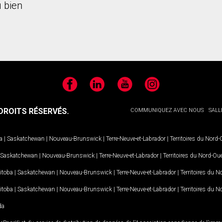
 bien
Facebook
LinkedIn
YouTube
Instagram
ROITS RÉSERVÉS.
COMMUNIQUEZ AVEC NOUS
SALL
a
|
Saskatchewan
|
Nouveau-Brunswick
|
Terre-Neuve-et-Labrador
|
Territoires du Nord
Saskatchewan
|
Nouveau-Brunswick
|
Terre-Neuve-et-Labrador
|
Territoires du Nord-Ou
itoba
|
Saskatchewan
|
Nouveau-Brunswick
|
Terre-Neuve-et-Labrador
|
Territoires du 
itoba
|
Saskatchewan
|
Nouveau-Brunswick
|
Terre-Neuve-et-Labrador
|
Territoires du 
da
MD