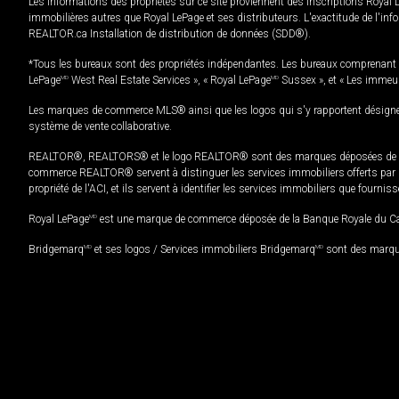
Les informations des propriétés sur ce site proviennent des inscriptions Royal 
immobilières autres que Royal LePage et ses distributeurs. L'exactitude de l'info
REALTOR.ca Installation de distribution de données (SDD®).
*Tous les bureaux sont des propriétés indépendantes. Les bureaux comprenant 
LePage
MD
West Real Estate Services », « Royal LePage
MD
Sussex », et « Les immeu
Les marques de commerce MLS® ainsi que les logos qui s'y rapportent désignent
système de vente collaborative.
REALTOR®, REALTORS® et le logo REALTOR® sont des marques déposées de REAL
commerce REALTOR® servent à distinguer les services immobiliers offerts par le
propriété de l'ACI, et ils servent à identifier les services immobiliers que fourni
Royal LePage
MD
est une marque de commerce déposée de la Banque Royale du Cana
Bridgemarq
MD
et ses logos / Services immobiliers Bridgemarq
MD
sont des marque