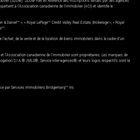
mobilier (SDD®). SDD® met en référence des inscriptions tenues par des agences
rtient à l'Association canadienne de l’immobilier (ACI) et identifie le
on & Daniel
MD
», « Royal LePage
MD
Credit Valley Real Estate, Brokerage », « Royal
es
MD
.
chat, de la vente et de la location de biens immobiliers dans le cadre d'un
Association canadienne de l’immobilier sont propriétaires. Les marques de
ation S.I.A.® /MLS®, Service inter-agences®, et leurs logos respectifs sont la
nce par Services immobiliers Bridgemarq
MD
Inc.