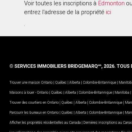
Voir toutes les inscriptions à
Edmonton
ou
entrez l'adresse de la propriété
ici
.
© SERVICES IMMOBILIERS BRIDGEMARQ
, 2026.
TOUS D
MD
Trouver une maison
Ontario
|
Québec
|
Alberta
|
Colombie-Britannique
|
Manitob
Maisons à louer -
Ontario
|
Québec
|
Alberta
|
Colombie-Britannique
|
Manitoba
|
Trouver des courtiers en
Ontario
|
Québec
|
Alberta
|
Colombie-Britannique
|
Man
Parcourir les bureaux en
Ontario
|
Québec
|
Alberta
|
Colombie-Britannique
|
Man
Afficher les propriétés résidentielles au Canada
|
Dernières inscriptions au Cana