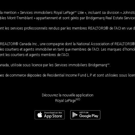
la mention « Services immobiliers Royal LePage
MD
Ltée », incluant sa division « Johnst
bles Mont-Tremblant » appartiennent et sont gérés par Bridgemarq Real Estate Servic
 les services professionnels rendus par les membres REALTORS® de l'ACI en vue de l'a
TOR® Canada Inc., une compagnie dont la National Association of REALTORS® et l'
s courtiers et agents immobilier en tant que membres de l'ACI. Les marques d'homolog
ssent les courtiers et agents membres de l'ACI.
da, utilisée sous licence par les Services immobiliers Bridgemarq
MD
.
s de commerce déposées de Residential Income Fund L.P. et sont utilisées sous lice
Découvrez la nouvelle application
MD
Royal LePage