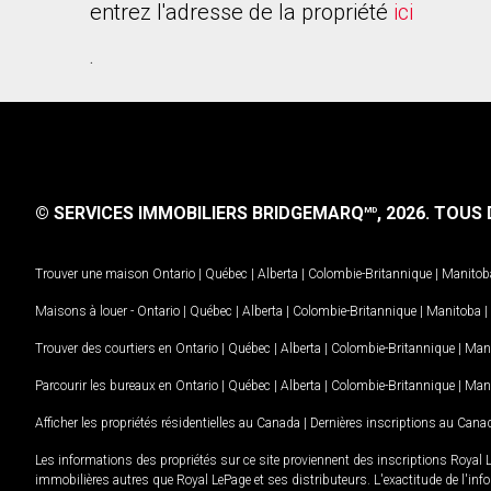
entrez l'adresse de la propriété
ici
.
© SERVICES IMMOBILIERS BRIDGEMARQ
, 2026.
TOUS D
MD
Trouver une maison
Ontario
|
Québec
|
Alberta
|
Colombie-Britannique
|
Manitob
Maisons à louer -
Ontario
|
Québec
|
Alberta
|
Colombie-Britannique
|
Manitoba
|
Trouver des courtiers en
Ontario
|
Québec
|
Alberta
|
Colombie-Britannique
|
Man
Parcourir les bureaux en
Ontario
|
Québec
|
Alberta
|
Colombie-Britannique
|
Man
Afficher les propriétés résidentielles au Canada
|
Dernières inscriptions au Cana
Les informations des propriétés sur ce site proviennent des inscriptions Royal 
immobilières autres que Royal LePage et ses distributeurs. L'exactitude de l'info