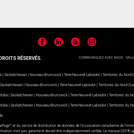
Facebook
LinkedIn
YouTube
Instagram
ROITS RÉSERVÉS.
COMMUNIQUEZ AVEC NOUS
SALL
a
|
Saskatchewan
|
Nouveau-Brunswick
|
Terre-Neuve-et-Labrador
|
Territoires du Nord
Saskatchewan
|
Nouveau-Brunswick
|
Terre-Neuve-et-Labrador
|
Territoires du Nord-Ou
itoba
|
Saskatchewan
|
Nouveau-Brunswick
|
Terre-Neuve-et-Labrador
|
Territoires du 
itoba
|
Saskatchewan
|
Nouveau-Brunswick
|
Terre-Neuve-et-Labrador
|
Territoires du 
da
LePage
MD
et du service de distribution de données de l'Association canadienne de l’im
rmation n'est pas garantie et devrait être indépendamment vérifiée. La marque DDF® appa