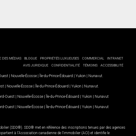
E DES MÉDIAS
BLOGUE
PROPRIÉTÉS LUXUEUSES
COMMERCIAL
INTRANET
AVIS JURIDIQUE
CONFIDENTIALITÉ
TÉMOINS
ACCESSIBILITÉ
-Ouest
|
Nouvelle-Écosse
|
Île-du-Prince-Édouard
|
Yukon
|
Nunavut
.
est
|
Nouvelle-Écosse
|
Île-du-Prince-Édouard
|
Yukon
|
Nunavut
.
Nord-Ouest
|
Nouvelle-Écosse
|
Île-du-Prince-Édouard
|
Yukon
|
Nunavut
Nord-Ouest
|
Nouvelle-Écosse
|
Île-du-Prince-Édouard
|
Yukon
|
Nunavut
mobilier (SDD®). SDD® met en référence des inscriptions tenues par des agences
rtient à l'Association canadienne de l’immobilier (ACI) et identifie le