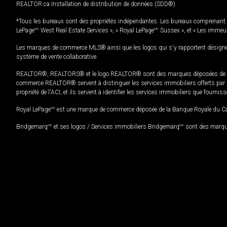
REALTOR.ca Installation de distribution de données (SDD®).
*Tous les bureaux sont des propriétés indépendantes. Les bureaux comprenant 
LePage
MD
West Real Estate Services », « Royal LePage
MD
Sussex », et « Les immeu
Les marques de commerce MLS® ainsi que les logos qui s'y rapportent désignent
système de vente collaborative.
REALTOR®, REALTORS® et le logo REALTOR® sont des marques déposées de REAL
commerce REALTOR® servent à distinguer les services immobiliers offerts par le
propriété de l'ACI, et ils servent à identifier les services immobiliers que fourni
Royal LePage
MD
est une marque de commerce déposée de la Banque Royale du Cana
Bridgemarq
MD
et ses logos / Services immobiliers Bridgemarq
MD
sont des marque