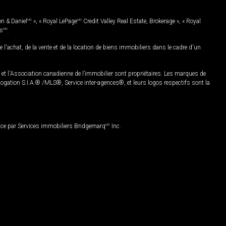
on & Daniel
MD
», « Royal LePage
MD
Credit Valley Real Estate, Brokerage », « Royal
es
MD
.
chat, de la vente et de la location de biens immobiliers dans le cadre d'un
Association canadienne de l’immobilier sont propriétaires. Les marques de
ation S.I.A.® /MLS®, Service inter-agences®, et leurs logos respectifs sont la
nce par Services immobiliers Bridgemarq
MD
Inc.