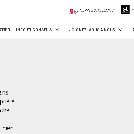
ZoneInvestisseurs RLP
RTIER
INFO ET CONSEILS
JOIGNEZ-VOUS À NOUS
dans
priété
rché.
 bien