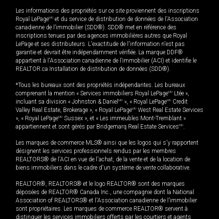
Les informations des propriétés sur ce site proviennent des inscriptions
Royal LePage
MD
et du service de distribution de données de l'Association
canadienne de l’immobilier (SDD®). SDD® met en référence des
inscriptions tenues par des agences immobilières autres que Royal
LePage et ses distributeurs. L'exactitude de l'information n'est pas
garantie et devrait être indépendamment vérifiée. La marque DDF®
appartient à l'Association canadienne de l’immobilier (ACI) et identifie le
REALTOR.ca Installation de distribution de données (SDD®).
*Tous les bureaux sont des propriétés indépendantes. Les bureaux
comprenant la mention « Services immobiliers Royal LePage
MD
Ltée »,
incluant sa division « Johnston & Daniel
MD
», « Royal LePage
MD
Credit
Valley Real Estate, Brokerage », « Royal LePage
MD
West Real Estate Services
», « Royal LePage
MD
Sussex », et « Les immeubles Mont-Tremblant »
appartiennent et sont gérés par Bridgemarq Real Estate Services
MD
.
Les marques de commerce MLS® ainsi que les logos qui s'y rapportent
désignent les services professionnels rendus par les membres
REALTORS® de l'ACI en vue de l'achat, de la vente et de la location de
biens immobiliers dans le cadre d'un système de vente collaborative.
REALTOR®, REALTORS® et le logo REALTOR® sont des marques
déposées de REALTOR® Canada Inc., une compagnie dont la National
Association of REALTORS® et l'Association canadienne de l’immobilier
sont propriétaires. Les marques de commerce REALTOR® servent à
distinguer les services immobiliers offerts par les courtiers et agents