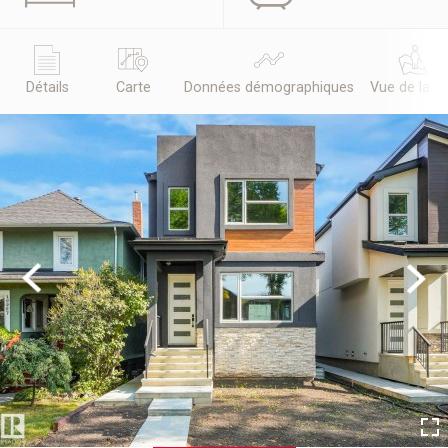
Détails
Carte
Données démographiques
Vue de la r
Previous
Next