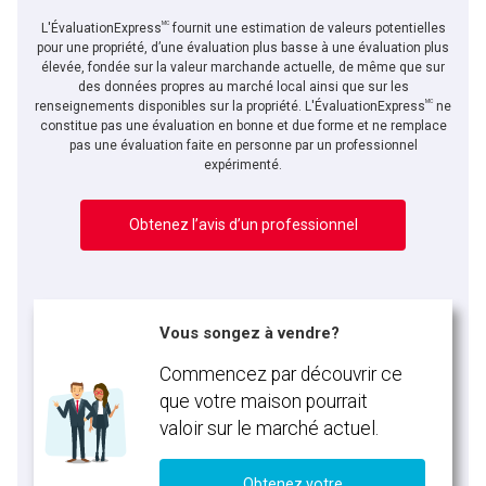
MC
L'ÉvaluationExpress
fournit une estimation de valeurs potentielles
pour une propriété, d’une évaluation plus basse à une évaluation plus
élevée, fondée sur la valeur marchande actuelle, de même que sur
des données propres au marché local ainsi que sur les
MC
En cliquant sur le bouton « soumettre », vous consentez à nos conditions d'utilisation et
renseignements disponibles sur la propriété. L'ÉvaluationExpress
ne
vous nous fournissez l'autorisation écrite de communiquer avec vous.
constitue pas une évaluation en bonne et due forme et ne remplace
pas une évaluation faite en personne par un professionnel
expérimenté.
Obtenez l’avis d’un professionnel
Vous songez à vendre?
Commencez par découvrir ce
que votre maison pourrait
valoir sur le marché actuel.
Obtenez votre