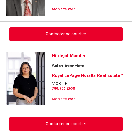
Mon site Web
Contacter ce courtier
Demander des infos sur cette inscription
Hirdejot Mander
Sales Associate
Prénom
et
Royal LePage Noralta Real Estate *
Nom
Courriel
MOBILE :
780.966.2650
Téléphone
Mon site Web
(Optionnel)
Message
Contacter ce courtier