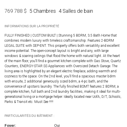
5 Chambres
4 Salles de bain
769 788
$
INFORMATIONS SUR LA PROPRIÉTÉ
FULLY FINISHED | CUSTOM BUILT | Stunning 5 BDRM, 3.5 Bath Home that
combines modern luxury with timeless craftsmanship. Features 2-BDRM
LEGAL SUITE with SEP-ENT. This property offers both versatility and excellent
income potential. The open-concept layout is bright and airy, with large
windows & soaring ceilings that flood the home with natural light. At the heart
of the main floor, you’ll find a gourmet kitchen complete with Gas Stove, Quartz
Counters, ENERGY-STAR SS Appliances with Oversized Detach Garage. The
living area is highlighted by an elegant electric fireplace, adding warmth and
coziness to the space. On the 2nd level, you’ll find a spacious master bdrm
with ensuite, 2 additional generously sized bdrm, a 4-pc bath, and the
convenience of upstairs laundry. The fully finished BSMT features 2 BDRM, a
complete kitchen, full bath and 2nd laundry facilities, making it ideal for multi-
generational living or a mortgage helper. Ideally located near UofA, D/T, Schools,
Parks & Transit etc. Must See !!!!!
PARTICULARITÉS DU BÂTIMENT :
Foyer:
Oui