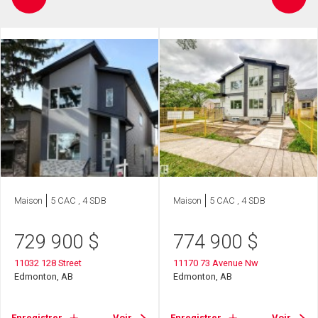
Maison
5 CAC , 4 SDB
Maison
5 CAC , 4 SDB
729 900
$
774 900
$
11032 128 Street
11170 73 Avenue Nw
Edmonton, AB
Edmonton, AB
Enregistrer
Voir
Enregistrer
Voir