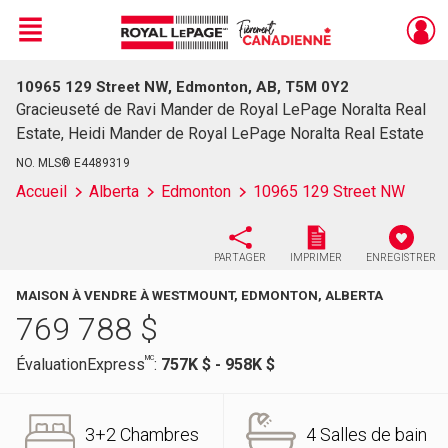
Menu
10965 129 Street NW, Edmonton, AB, T5M 0Y2
Live
En Direct
Gracieuseté de Ravi Mander de Royal LePage Noralta Real
Estate, Heidi Mander de Royal LePage Noralta Real Estate
NO. MLS® E4489319
Accueil
Alberta
Edmonton
10965 129 Street NW
PARTAGER
IMPRIMER
ENREGISTRER
MAISON À VENDRE À WESTMOUNT, EDMONTON, ALBERTA
769 788
$
MC
ÉvaluationExpress
:
757K $ - 958K $
3+2 Chambres
4 Salles de bain