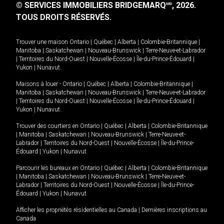
© SERVICES IMMOBILIERS BRIDGEMARQ
, 2026.
MD
TOUS DROITS RÉSERVÉS.
Trouver une maison
Ontario
|
Québec
|
Alberta
|
Colombie-Britannique
|
Manitoba
|
Saskatchewan
|
Nouveau-Brunswick
|
Terre-Neuve-et-Labrador
|
Territoires du Nord-Ouest
|
Nouvelle-Écosse
|
Île-du-Prince-Édouard
|
Yukon
|
Nunavut
.
Maisons à louer -
Ontario
|
Québec
|
Alberta
|
Colombie-Britannique
|
Manitoba
|
Saskatchewan
|
Nouveau-Brunswick
|
Terre-Neuve-et-Labrador
|
Territoires du Nord-Ouest
|
Nouvelle-Écosse
|
Île-du-Prince-Édouard
|
Yukon
|
Nunavut
.
Trouver des courtiers en
Ontario
|
Québec
|
Alberta
|
Colombie-Britannique
|
Manitoba
|
Saskatchewan
|
Nouveau-Brunswick
|
Terre-Neuve-et-
Labrador
|
Territoires du Nord-Ouest
|
Nouvelle-Écosse
|
Île-du-Prince-
Édouard
|
Yukon
|
Nunavut
Parcourir les bureaux en
Ontario
|
Québec
|
Alberta
|
Colombie-Britannique
|
Manitoba
|
Saskatchewan
|
Nouveau-Brunswick
|
Terre-Neuve-et-
Labrador
|
Territoires du Nord-Ouest
|
Nouvelle-Écosse
|
Île-du-Prince-
Édouard
|
Yukon
|
Nunavut
Afficher les propriétés résidentielles au Canada
|
Dernières inscriptions au
Canada