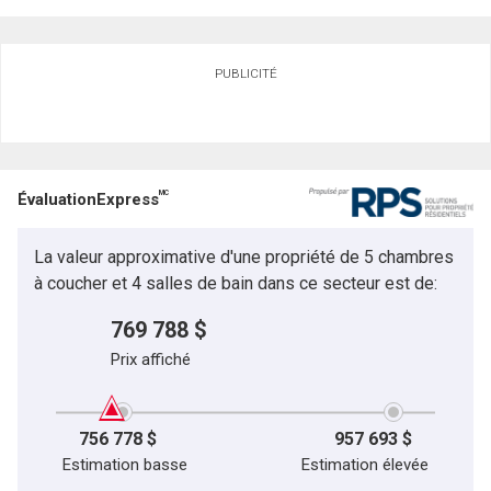
Demander des infos sur cette inscription
PUBLICITÉ
Prénom
et
Nom
Courriel
MC
ÉvaluationExpress
Téléphone
(Optionnel)
La valeur approximative d'une propriété de 5 chambres
Message
En cliquant sur le bouton « soumettre », vous consentez à nos conditions d'utilisation et
à coucher et 4 salles de bain dans ce secteur est de:
vous nous fournissez l'autorisation écrite de communiquer avec vous.
769 788 $
Prix affiché
756 778 $
957 693 $
Estimation basse
Estimation élevée