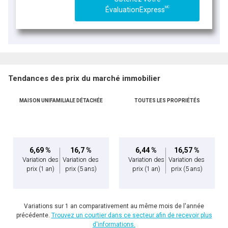
MC
ÉvaluationExpress
Tendances des prix du marché immobilier
MAISON UNIFAMILIALE DÉTACHÉE
TOUTES LES PROPRIÉTÉS
6,69 %
16,7 %
6,44 %
16,57 %
Variation des
Variation des
Variation des
Variation des
prix
(1 an)
prix
(5 ans)
prix
(1 an)
prix
(5 ans)
Variations sur 1 an comparativement au même mois de l'année
précédente.
Trouvez un courtier dans ce secteur afin de recevoir plus
d'informations.