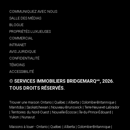
COMMUNIQUEZ AVEC NOUS
SALLE DES MÉDIAS
BLOGUE
PROPRIÉTÉS LUXUEUSES
COMMERCIAL
INTRANET
AVIS JURIDIQUE
CONFIDENTIALITÉ
TÉMOINS
ACCESSIBILITÉ
© SERVICES IMMOBILIERS BRIDGEMARQ
, 2026.
MD
TOUS DROITS RÉSERVÉS.
Trouver une maison
Ontario
|
Québec
|
Alberta
|
Colombie-Britannique
|
Manitoba
|
Saskatchewan
|
Nouveau-Brunswick
|
Terre-Neuve-et-Labrador
|
Territoires du Nord-Ouest
|
Nouvelle-Écosse
|
Île-du-Prince-Édouard
|
Yukon
|
Nunavut
.
Maisons à louer -
Ontario
|
Québec
|
Alberta
|
Colombie-Britannique
|