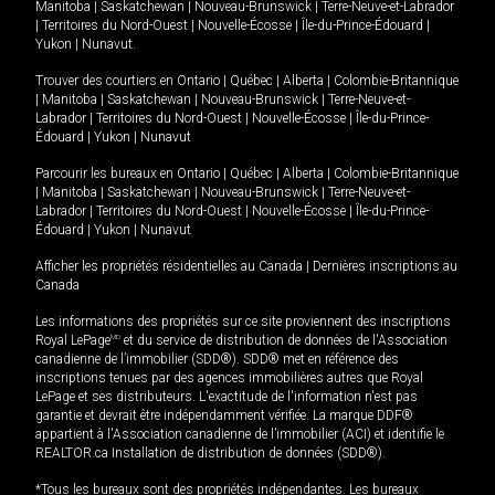
Manitoba
|
Saskatchewan
|
Nouveau-Brunswick
|
Terre-Neuve-et-Labrador
|
Territoires du Nord-Ouest
|
Nouvelle-Écosse
|
Île-du-Prince-Édouard
|
Yukon
|
Nunavut
.
Trouver des courtiers en
Ontario
|
Québec
|
Alberta
|
Colombie-Britannique
|
Manitoba
|
Saskatchewan
|
Nouveau-Brunswick
|
Terre-Neuve-et-
Labrador
|
Territoires du Nord-Ouest
|
Nouvelle-Écosse
|
Île-du-Prince-
Édouard
|
Yukon
|
Nunavut
Parcourir les bureaux en
Ontario
|
Québec
|
Alberta
|
Colombie-Britannique
|
Manitoba
|
Saskatchewan
|
Nouveau-Brunswick
|
Terre-Neuve-et-
Labrador
|
Territoires du Nord-Ouest
|
Nouvelle-Écosse
|
Île-du-Prince-
Édouard
|
Yukon
|
Nunavut
Afficher les propriétés résidentielles au Canada
|
Dernières inscriptions au
Canada
Les informations des propriétés sur ce site proviennent des inscriptions
Royal LePage
MD
et du service de distribution de données de l'Association
canadienne de l’immobilier (SDD®). SDD® met en référence des
inscriptions tenues par des agences immobilières autres que Royal
LePage et ses distributeurs. L'exactitude de l'information n'est pas
garantie et devrait être indépendamment vérifiée. La marque DDF®
appartient à l'Association canadienne de l’immobilier (ACI) et identifie le
REALTOR.ca Installation de distribution de données (SDD®).
*Tous les bureaux sont des propriétés indépendantes. Les bureaux