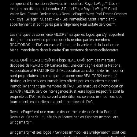
comprenant la mention « Services immobiliers Royal LePage
MD
Ltée »,
incluant sa division « Johnston & Daniel
MD
», « Royal LePage
MD
Credit
Valley Real Estate, Brokerage », « Royal LePage
MD
West Real Estate Services
», « Royal LePage
MD
Sussex », et « Les immeubles Mont-Tremblant »
appartiennent et sont gérés par Bridgemarq Real Estate Services
MD
.
Les marques de commerce MLS® ainsi que les logos qui s'y rapportent
désignent les services professionnels rendus par les membres
REALTORS® de l'ACI en vue de l'achat, de la vente et de la location de
biens immobiliers dans le cadre d'un système de vente collaborative.
REALTOR®, REALTORS® et le logo REALTOR® sont des marques
déposées de REALTOR® Canada Inc., une compagnie dont la National
Association of REALTORS® et l'Association canadienne de l’immobilier
sont propriétaires. Les marques de commerce REALTOR® servent à
distinguer les services immobiliers offerts par les courtiers et agents
immobilier en tant que membres de l'ACI. Les marques d'homologation
S.I.A.® /MLS®, Service inter-agences®, et leurs logos respectifs sont la
propriété de l'ACI, et ils servent à identifier les services immobiliers que
fournissent les courtiers et agents membres de l'ACI.
Royal LePage
MD
est une marque de commerce déposée de la Banque
Royale du Canada, utilisée sous licence par les Services immobiliers
Bridgemarq
MD
.
Bridgemarq
MD
et ses logos / Services immobiliers Bridgemarq
MD
sont des