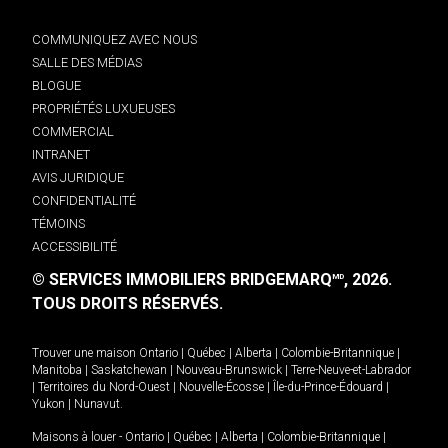
COMMUNIQUEZ AVEC NOUS
SALLE DES MÉDIAS
BLOGUE
PROPRIÉTÉS LUXUEUSES
COMMERCIAL
INTRANET
AVIS JURIDIQUE
CONFIDENTIALITÉ
TÉMOINS
ACCESSIBILITÉ
© SERVICES IMMOBILIERS BRIDGEMARQ
, 2026.
MD
TOUS DROITS RÉSERVÉS.
Trouver une maison
Ontario
|
Québec
|
Alberta
|
Colombie-Britannique
|
Manitoba
|
Saskatchewan
|
Nouveau-Brunswick
|
Terre-Neuve-et-Labrador
|
Territoires du Nord-Ouest
|
Nouvelle-Écosse
|
Île-du-Prince-Édouard
|
Yukon
|
Nunavut
.
Maisons à louer -
Ontario
|
Québec
|
Alberta
|
Colombie-Britannique
|