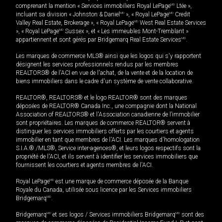
comprenant la mention « Services immobiliers Royal LePage
MD
Ltée »,
incluant sa division « Johnston & Daniel
MD
», « Royal LePage
MD
Credit
Valley Real Estate, Brokerage », « Royal LePage
MD
West Real Estate Services
», « Royal LePage
MD
Sussex », et « Les immeubles Mont-Tremblant »
appartiennent et sont gérés par Bridgemarq Real Estate Services
MD
.
Les marques de commerce MLS® ainsi que les logos qui s'y rapportent
désignent les services professionnels rendus par les membres
REALTORS® de l'ACI en vue de l'achat, de la vente et de la location de
biens immobiliers dans le cadre d'un système de vente collaborative.
REALTOR®, REALTORS® et le logo REALTOR® sont des marques
déposées de REALTOR® Canada Inc., une compagnie dont la National
Association of REALTORS® et l'Association canadienne de l’immobilier
sont propriétaires. Les marques de commerce REALTOR® servent à
distinguer les services immobiliers offerts par les courtiers et agents
immobilier en tant que membres de l'ACI. Les marques d'homologation
S.I.A.® /MLS®, Service inter-agences®, et leurs logos respectifs sont la
propriété de l'ACI, et ils servent à identifier les services immobiliers que
fournissent les courtiers et agents membres de l'ACI.
Royal LePage
MD
est une marque de commerce déposée de la Banque
Royale du Canada, utilisée sous licence par les Services immobiliers
Bridgemarq
MD
.
Bridgemarq
MD
et ses logos / Services immobiliers Bridgemarq
MD
sont des