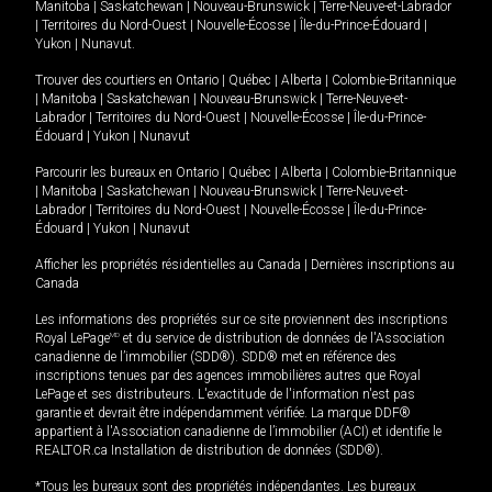
Manitoba
|
Saskatchewan
|
Nouveau-Brunswick
|
Terre-Neuve-et-Labrador
|
Territoires du Nord-Ouest
|
Nouvelle-Écosse
|
Île-du-Prince-Édouard
|
Yukon
|
Nunavut
.
Trouver des courtiers en
Ontario
|
Québec
|
Alberta
|
Colombie-Britannique
|
Manitoba
|
Saskatchewan
|
Nouveau-Brunswick
|
Terre-Neuve-et-
Labrador
|
Territoires du Nord-Ouest
|
Nouvelle-Écosse
|
Île-du-Prince-
Édouard
|
Yukon
|
Nunavut
Parcourir les bureaux en
Ontario
|
Québec
|
Alberta
|
Colombie-Britannique
|
Manitoba
|
Saskatchewan
|
Nouveau-Brunswick
|
Terre-Neuve-et-
Labrador
|
Territoires du Nord-Ouest
|
Nouvelle-Écosse
|
Île-du-Prince-
Édouard
|
Yukon
|
Nunavut
Afficher les propriétés résidentielles au Canada
|
Dernières inscriptions au
Canada
Les informations des propriétés sur ce site proviennent des inscriptions
Royal LePage
MD
et du service de distribution de données de l'Association
canadienne de l’immobilier (SDD®). SDD® met en référence des
inscriptions tenues par des agences immobilières autres que Royal
LePage et ses distributeurs. L'exactitude de l'information n'est pas
garantie et devrait être indépendamment vérifiée. La marque DDF®
appartient à l'Association canadienne de l’immobilier (ACI) et identifie le
REALTOR.ca Installation de distribution de données (SDD®).
*Tous les bureaux sont des propriétés indépendantes. Les bureaux