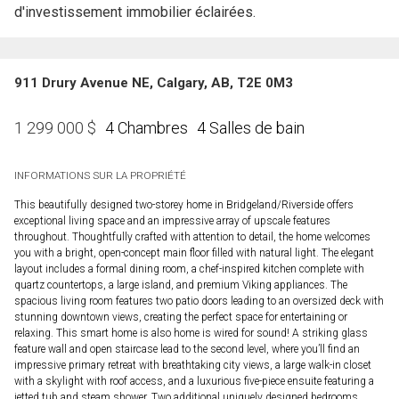
d'investissement immobilier éclairées.
911 Drury Avenue NE, Calgary, AB, T2E 0M3
4 Chambres
4 Salles de bain
1 299 000
$
INFORMATIONS SUR LA PROPRIÉTÉ
This beautifully designed two-storey home in Bridgeland/Riverside offers
exceptional living space and an impressive array of upscale features
throughout. Thoughtfully crafted with attention to detail, the home welcomes
you with a bright, open-concept main floor filled with natural light. The elegant
layout includes a formal dining room, a chef-inspired kitchen complete with
quartz countertops, a large island, and premium Viking appliances. The
spacious living room features two patio doors leading to an oversized deck with
stunning downtown views, creating the perfect space for entertaining or
relaxing. This smart home is also home is wired for sound! A striking glass
feature wall and open staircase lead to the second level, where you’ll find an
impressive primary retreat with breathtaking city views, a large walk-in closet
with a skylight with roof access, and a luxurious five-piece ensuite featuring a
jetted tub and steam shower. Two additional uniquely designed bedrooms