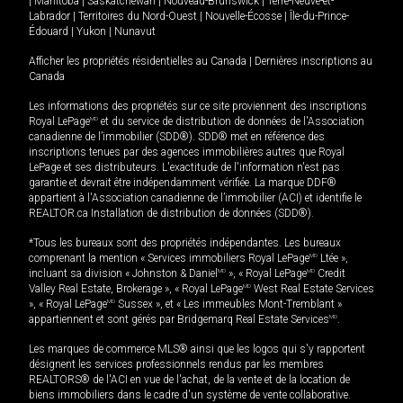
|
Manitoba
|
Saskatchewan
|
Nouveau-Brunswick
|
Terre-Neuve-et-
Labrador
|
Territoires du Nord-Ouest
|
Nouvelle-Écosse
|
Île-du-Prince-
Édouard
|
Yukon
|
Nunavut
Afficher les propriétés résidentielles au Canada
|
Dernières inscriptions au
Canada
Les informations des propriétés sur ce site proviennent des inscriptions
Royal LePage
MD
et du service de distribution de données de l'Association
canadienne de l’immobilier (SDD®). SDD® met en référence des
inscriptions tenues par des agences immobilières autres que Royal
LePage et ses distributeurs. L'exactitude de l'information n'est pas
garantie et devrait être indépendamment vérifiée. La marque DDF®
appartient à l'Association canadienne de l’immobilier (ACI) et identifie le
REALTOR.ca Installation de distribution de données (SDD®).
*Tous les bureaux sont des propriétés indépendantes. Les bureaux
comprenant la mention « Services immobiliers Royal LePage
MD
Ltée »,
incluant sa division « Johnston & Daniel
MD
», « Royal LePage
MD
Credit
Valley Real Estate, Brokerage », « Royal LePage
MD
West Real Estate Services
», « Royal LePage
MD
Sussex », et « Les immeubles Mont-Tremblant »
appartiennent et sont gérés par Bridgemarq Real Estate Services
MD
.
Les marques de commerce MLS® ainsi que les logos qui s'y rapportent
désignent les services professionnels rendus par les membres
REALTORS® de l'ACI en vue de l'achat, de la vente et de la location de
biens immobiliers dans le cadre d'un système de vente collaborative.