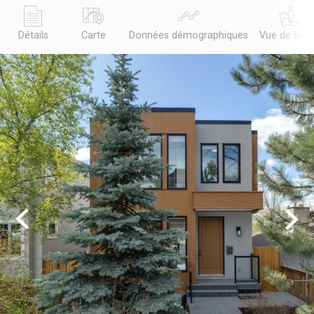
Détails
Carte
Données démographiques
Vue de la r
Previous
Next