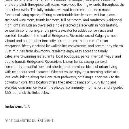
share a stylish three-piece bathroom. Hardwood flooring extends throughout the
upper two levels. The fully finished walkout basement adds even more
functional living space, offering a comfortable family room, wet bar, glass-
enclosed wine room, fourth bedroom, full bathroom, and mudroom. Additional
highlights include an oversized single attached garage with in-floor heating,
central air conditioning, and a private elevator for added convenience and
comfort. Located in the heart of Bridgeland/Riverside, one of Calgary’s most
vibrant and sought-after inner-city communities, this home offers an
exceptional lifestyle defined by walkability, convenience, and community charm.
Just minutes from downtown, residents enjoy easy access to trendy
cafés,award-winning restaurants, local boutiques, parks, river pathways, and
public transit. Bridgeland/Riverside is known for its strong sense of
community, beautiful tree-lined streets, and seamless blend of urban living
with neighbourhood character. Whether you’re enjoying a morning coffee at a
local café, biking along the Bow River pathways, or taking a short walk to the
downtown core, this location offers the perfect balance of luxury living and
everyday convenience. For all the photos, community information, and a guided
360 tour, click the links below.
Inclusions:
N/A
PARTICULARITÉS DU BÂTIMENT :