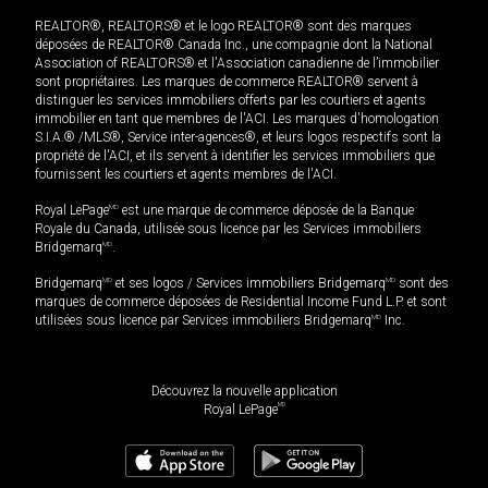
REALTOR®, REALTORS® et le logo REALTOR® sont des marques
déposées de REALTOR® Canada Inc., une compagnie dont la National
Association of REALTORS® et l'Association canadienne de l’immobilier
sont propriétaires. Les marques de commerce REALTOR® servent à
distinguer les services immobiliers offerts par les courtiers et agents
immobilier en tant que membres de l'ACI. Les marques d'homologation
S.I.A.® /MLS®, Service inter-agences®, et leurs logos respectifs sont la
propriété de l'ACI, et ils servent à identifier les services immobiliers que
fournissent les courtiers et agents membres de l'ACI.
Royal LePage
MD
est une marque de commerce déposée de la Banque
Royale du Canada, utilisée sous licence par les Services immobiliers
Bridgemarq
MD
.
Bridgemarq
MD
et ses logos / Services immobiliers Bridgemarq
MD
sont des
marques de commerce déposées de Residential Income Fund L.P. et sont
utilisées sous licence par Services immobiliers Bridgemarq
MD
Inc.
Découvrez la nouvelle application
MD
Royal LePage
1 299 000
$