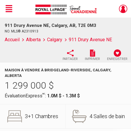
Menu
911 Drury Avenue NE, Calgary, AB, T2E 0M3
Live
En Direct
NO. MLS® A2310913
Accueil
Alberta
Calgary
911 Drury Avenue NE
PARTAGER
IMPRIMER
ENREGISTRER
MAISON À VENDRE À BRIDGELAND-RIVERSIDE, CALGARY,
ALBERTA
1 299 000
$
MC
ÉvaluationExpress
:
1.0M $ - 1.3M $
3+1 Chambres
4 Salles de bain