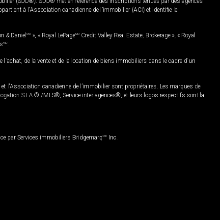
mobilier (SDD®). SDD® met en référence des inscriptions tenues par des agences
rtient à l'Association canadienne de l’immobilier (ACI) et identifie le
on & Daniel
MD
», « Royal LePage
MD
Credit Valley Real Estate, Brokerage », « Royal
es
MD
.
chat, de la vente et de la location de biens immobiliers dans le cadre d'un
Association canadienne de l’immobilier sont propriétaires. Les marques de
ation S.I.A.® /MLS®, Service inter-agences®, et leurs logos respectifs sont la
nce par Services immobiliers Bridgemarq
MD
Inc.