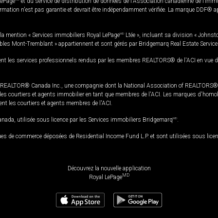
LePage
et du service de distribution de données de l'Association canadienne de l’im
rmation n'est pas garantie et devrait être indépendamment vérifiée. La marque DDF® appa
la mention « Services immobiliers Royal LePage
MD
Ltée », incluant sa division « Johnst
bles Mont-Tremblant » appartiennent et sont gérés par Bridgemarq Real Estate Servic
 les services professionnels rendus par les membres REALTORS® de l'ACI en vue de l'a
TOR® Canada Inc., une compagnie dont la National Association of REALTORS® et l'
s courtiers et agents immobilier en tant que membres de l'ACI. Les marques d'homolog
ssent les courtiers et agents membres de l'ACI.
da, utilisée sous licence par les Services immobiliers Bridgemarq
MD
.
s de commerce déposées de Residential Income Fund L.P. et sont utilisées sous lice
Découvrez la nouvelle application
MD
Royal LePage