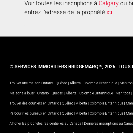
Voir toutes les inscriptions à
Calgary
ou b
entrez l'adresse de la propriété
ici
.
© SERVICES IMMOBILIERS BRIDGEMARQ
, 2026.
TOUS D
MD
Trouver une maison
Ontario
|
Québec
|
Alberta
|
Colombie-Britannique
|
Manitob
Maisons à louer -
Ontario
|
Québec
|
Alberta
|
Colombie-Britannique
|
Manitoba
|
Trouver des courtiers en
Ontario
|
Québec
|
Alberta
|
Colombie-Britannique
|
Man
Parcourir les bureaux en
Ontario
|
Québec
|
Alberta
|
Colombie-Britannique
|
Man
Afficher les propriétés résidentielles au Canada
|
Dernières inscriptions au Cana