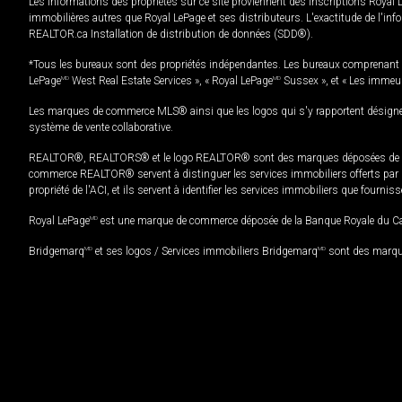
Les informations des propriétés sur ce site proviennent des inscriptions Royal 
immobilières autres que Royal LePage et ses distributeurs. L'exactitude de l'info
REALTOR.ca Installation de distribution de données (SDD®).
*Tous les bureaux sont des propriétés indépendantes. Les bureaux comprenant 
LePage
MD
West Real Estate Services », « Royal LePage
MD
Sussex », et « Les immeu
Les marques de commerce MLS® ainsi que les logos qui s'y rapportent désignent
système de vente collaborative.
REALTOR®, REALTORS® et le logo REALTOR® sont des marques déposées de REAL
commerce REALTOR® servent à distinguer les services immobiliers offerts par le
propriété de l'ACI, et ils servent à identifier les services immobiliers que fourni
Royal LePage
MD
est une marque de commerce déposée de la Banque Royale du Cana
Bridgemarq
MD
et ses logos / Services immobiliers Bridgemarq
MD
sont des marque