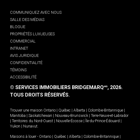
COMMUNIQUEZ AVEC NOUS
SALLE DES MÉDIAS
BLOGUE
PROPRIÉTÉS LUXUEUSES
COMMERCIAL
INTRANET
AVIS JURIDIQUE
CONFIDENTIALITÉ
TÉMOINS
ACCESSIBILITÉ
© SERVICES IMMOBILIERS BRIDGEMARQ
, 2026.
MD
TOUS DROITS RÉSERVÉS.
Trouver une maison
Ontario
|
Québec
|
Alberta
|
Colombie-Britannique
|
Manitoba
|
Saskatchewan
|
Nouveau-Brunswick
|
Terre-Neuve-et-Labrador
|
Territoires du Nord-Ouest
|
Nouvelle-Écosse
|
Île-du-Prince-Édouard
|
Yukon
|
Nunavut
.
Maisons à louer -
Ontario
|
Québec
|
Alberta
|
Colombie-Britannique
|