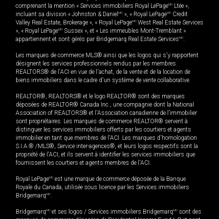
comprenant la mention « Services immobiliers Royal LePage
MD
Ltée »,
incluant sa division « Johnston & Daniel
MD
», « Royal LePage
MD
Credit
Valley Real Estate, Brokerage », « Royal LePage
MD
West Real Estate Services
», « Royal LePage
MD
Sussex », et « Les immeubles Mont-Tremblant »
appartiennent et sont gérés par Bridgemarq Real Estate Services
MD
.
Les marques de commerce MLS® ainsi que les logos qui s'y rapportent
désignent les services professionnels rendus par les membres
REALTORS® de l'ACI en vue de l'achat, de la vente et de la location de
biens immobiliers dans le cadre d'un système de vente collaborative.
REALTOR®, REALTORS® et le logo REALTOR® sont des marques
déposées de REALTOR® Canada Inc., une compagnie dont la National
Association of REALTORS® et l'Association canadienne de l’immobilier
sont propriétaires. Les marques de commerce REALTOR® servent à
distinguer les services immobiliers offerts par les courtiers et agents
immobilier en tant que membres de l'ACI. Les marques d'homologation
S.I.A.® /MLS®, Service inter-agences®, et leurs logos respectifs sont la
propriété de l'ACI, et ils servent à identifier les services immobiliers que
fournissent les courtiers et agents membres de l'ACI.
Royal LePage
MD
est une marque de commerce déposée de la Banque
Royale du Canada, utilisée sous licence par les Services immobiliers
Bridgemarq
MD
.
Bridgemarq
MD
et ses logos / Services immobiliers Bridgemarq
MD
sont des