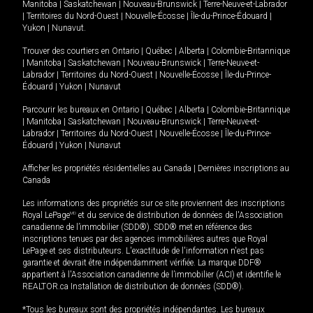
Manitoba
|
Saskatchewan
|
Nouveau-Brunswick
|
Terre-Neuve-et-Labrador
|
Territoires du Nord-Ouest
|
Nouvelle-Écosse
|
Île-du-Prince-Édouard
|
Yukon
|
Nunavut
.
Trouver des courtiers en
Ontario
|
Québec
|
Alberta
|
Colombie-Britannique
|
Manitoba
|
Saskatchewan
|
Nouveau-Brunswick
|
Terre-Neuve-et-
Labrador
|
Territoires du Nord-Ouest
|
Nouvelle-Écosse
|
Île-du-Prince-
Édouard
|
Yukon
|
Nunavut
Parcourir les bureaux en
Ontario
|
Québec
|
Alberta
|
Colombie-Britannique
|
Manitoba
|
Saskatchewan
|
Nouveau-Brunswick
|
Terre-Neuve-et-
Labrador
|
Territoires du Nord-Ouest
|
Nouvelle-Écosse
|
Île-du-Prince-
Édouard
|
Yukon
|
Nunavut
Afficher les propriétés résidentielles au Canada
|
Dernières inscriptions au
Canada
Les informations des propriétés sur ce site proviennent des inscriptions
Royal LePage
MD
et du service de distribution de données de l'Association
canadienne de l’immobilier (SDD®). SDD® met en référence des
inscriptions tenues par des agences immobilières autres que Royal
LePage et ses distributeurs. L'exactitude de l'information n'est pas
garantie et devrait être indépendamment vérifiée. La marque DDF®
appartient à l'Association canadienne de l’immobilier (ACI) et identifie le
REALTOR.ca Installation de distribution de données (SDD®).
*Tous les bureaux sont des propriétés indépendantes. Les bureaux