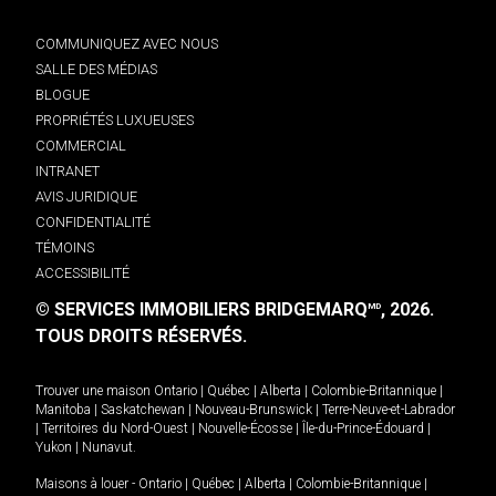
COMMUNIQUEZ AVEC NOUS
SALLE DES MÉDIAS
BLOGUE
PROPRIÉTÉS LUXUEUSES
COMMERCIAL
INTRANET
AVIS JURIDIQUE
CONFIDENTIALITÉ
TÉMOINS
ACCESSIBILITÉ
© SERVICES IMMOBILIERS BRIDGEMARQ
, 2026.
MD
TOUS DROITS RÉSERVÉS.
Trouver une maison
Ontario
|
Québec
|
Alberta
|
Colombie-Britannique
|
Manitoba
|
Saskatchewan
|
Nouveau-Brunswick
|
Terre-Neuve-et-Labrador
|
Territoires du Nord-Ouest
|
Nouvelle-Écosse
|
Île-du-Prince-Édouard
|
Yukon
|
Nunavut
.
Maisons à louer -
Ontario
|
Québec
|
Alberta
|
Colombie-Britannique
|