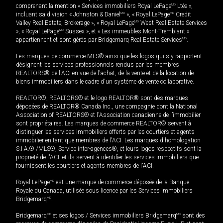
comprenant la mention « Services immobiliers Royal LePage
MD
Ltée »,
incluant sa division « Johnston & Daniel
MD
», « Royal LePage
MD
Credit
Valley Real Estate, Brokerage », « Royal LePage
MD
West Real Estate Services
», « Royal LePage
MD
Sussex », et « Les immeubles Mont-Tremblant »
appartiennent et sont gérés par Bridgemarq Real Estate Services
MD
.
Les marques de commerce MLS® ainsi que les logos qui s'y rapportent
désignent les services professionnels rendus par les membres
REALTORS® de l'ACI en vue de l'achat, de la vente et de la location de
biens immobiliers dans le cadre d'un système de vente collaborative.
REALTOR®, REALTORS® et le logo REALTOR® sont des marques
déposées de REALTOR® Canada Inc., une compagnie dont la National
Association of REALTORS® et l'Association canadienne de l’immobilier
sont propriétaires. Les marques de commerce REALTOR® servent à
distinguer les services immobiliers offerts par les courtiers et agents
immobilier en tant que membres de l'ACI. Les marques d'homologation
S.I.A.® /MLS®, Service inter-agences®, et leurs logos respectifs sont la
propriété de l'ACI, et ils servent à identifier les services immobiliers que
fournissent les courtiers et agents membres de l'ACI.
Royal LePage
MD
est une marque de commerce déposée de la Banque
Royale du Canada, utilisée sous licence par les Services immobiliers
Bridgemarq
MD
.
Bridgemarq
MD
et ses logos / Services immobiliers Bridgemarq
MD
sont des