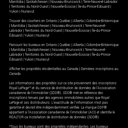
Manitoba
|
Saskatchewan
|
Nouveau-Brunswick
|
Terre-Neuve-et-Labrador
|
Territoires du Nord-Ouest
|
Nouvelle-Écosse
|
Île-du-Prince-Édouard
|
Yukon
|
Nunavut
.
Trouver des courtiers en
Ontario
|
Québec
|
Alberta
|
Colombie-Britannique
|
Manitoba
|
Saskatchewan
|
Nouveau-Brunswick
|
Terre-Neuve-et-
Labrador
|
Territoires du Nord-Ouest
|
Nouvelle-Écosse
|
Île-du-Prince-
Édouard
|
Yukon
|
Nunavut
Parcourir les bureaux en
Ontario
|
Québec
|
Alberta
|
Colombie-Britannique
|
Manitoba
|
Saskatchewan
|
Nouveau-Brunswick
|
Terre-Neuve-et-
Labrador
|
Territoires du Nord-Ouest
|
Nouvelle-Écosse
|
Île-du-Prince-
Édouard
|
Yukon
|
Nunavut
Afficher les propriétés résidentielles au Canada
|
Dernières inscriptions au
Canada
Les informations des propriétés sur ce site proviennent des inscriptions
Royal LePage
MD
et du service de distribution de données de l'Association
canadienne de l’immobilier (SDD®). SDD® met en référence des
inscriptions tenues par des agences immobilières autres que Royal
LePage et ses distributeurs. L'exactitude de l'information n'est pas
garantie et devrait être indépendamment vérifiée. La marque DDF®
appartient à l'Association canadienne de l’immobilier (ACI) et identifie le
REALTOR.ca Installation de distribution de données (SDD®).
*Tous les bureaux sont des propriétés indépendantes. Les bureaux