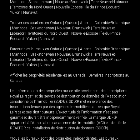
Manitoba
|
Saskatchewan
|
Nouveau-Brunswick
|
Terre-Neuve-et-Labrador
|
Territoires du Nord-Ouest
|
Nouvelle-Écosse
|
Île-du-Prince-Édouard
|
Yukon
|
Nunavut
.
Trouver des courtiers en
Ontario
|
Québec
|
Alberta
|
Colombie-Britannique
|
Manitoba
|
Saskatchewan
|
Nouveau-Brunswick
|
Terre-Neuve-et-
Labrador
|
Territoires du Nord-Ouest
|
Nouvelle-Écosse
|
Île-du-Prince-
Édouard
|
Yukon
|
Nunavut
Parcourir les bureaux en
Ontario
|
Québec
|
Alberta
|
Colombie-Britannique
|
Manitoba
|
Saskatchewan
|
Nouveau-Brunswick
|
Terre-Neuve-et-
Labrador
|
Territoires du Nord-Ouest
|
Nouvelle-Écosse
|
Île-du-Prince-
Édouard
|
Yukon
|
Nunavut
Afficher les propriétés résidentielles au Canada
|
Dernières inscriptions au
Canada
Les informations des propriétés sur ce site proviennent des inscriptions
Royal LePage
MD
et du service de distribution de données de l'Association
canadienne de l’immobilier (SDD®). SDD® met en référence des
inscriptions tenues par des agences immobilières autres que Royal
LePage et ses distributeurs. L'exactitude de l'information n'est pas
garantie et devrait être indépendamment vérifiée. La marque DDF®
appartient à l'Association canadienne de l’immobilier (ACI) et identifie le
REALTOR.ca Installation de distribution de données (SDD®).
*Tous les bureaux sont des propriétés indépendantes. Les bureaux