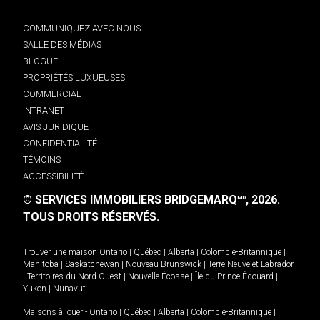
COMMUNIQUEZ AVEC NOUS
SALLE DES MÉDIAS
BLOGUE
PROPRIÉTÉS LUXUEUSES
COMMERCIAL
INTRANET
AVIS JURIDIQUE
CONFIDENTIALITÉ
TÉMOINS
ACCESSIBILITÉ
© SERVICES IMMOBILIERS BRIDGEMARQ
, 2026.
MD
TOUS DROITS RÉSERVÉS.
Trouver une maison
Ontario
|
Québec
|
Alberta
|
Colombie-Britannique
|
Manitoba
|
Saskatchewan
|
Nouveau-Brunswick
|
Terre-Neuve-et-Labrador
|
Territoires du Nord-Ouest
|
Nouvelle-Écosse
|
Île-du-Prince-Édouard
|
Yukon
|
Nunavut
.
Maisons à louer -
Ontario
|
Québec
|
Alberta
|
Colombie-Britannique
|