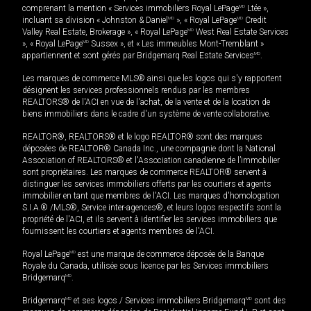
comprenant la mention « Services immobiliers Royal LePage
MD
Ltée »,
incluant sa division « Johnston & Daniel
MD
», « Royal LePage
MD
Credit
Valley Real Estate, Brokerage », « Royal LePage
MD
West Real Estate Services
», « Royal LePage
MD
Sussex », et « Les immeubles Mont-Tremblant »
appartiennent et sont gérés par Bridgemarq Real Estate Services
MD
.
Les marques de commerce MLS® ainsi que les logos qui s'y rapportent
désignent les services professionnels rendus par les membres
REALTORS® de l'ACI en vue de l'achat, de la vente et de la location de
biens immobiliers dans le cadre d'un système de vente collaborative.
REALTOR®, REALTORS® et le logo REALTOR® sont des marques
déposées de REALTOR® Canada Inc., une compagnie dont la National
Association of REALTORS® et l'Association canadienne de l’immobilier
sont propriétaires. Les marques de commerce REALTOR® servent à
distinguer les services immobiliers offerts par les courtiers et agents
immobilier en tant que membres de l'ACI. Les marques d'homologation
S.I.A.® /MLS®, Service inter-agences®, et leurs logos respectifs sont la
propriété de l'ACI, et ils servent à identifier les services immobiliers que
fournissent les courtiers et agents membres de l'ACI.
Royal LePage
MD
est une marque de commerce déposée de la Banque
Royale du Canada, utilisée sous licence par les Services immobiliers
Bridgemarq
MD
.
Bridgemarq
MD
et ses logos / Services immobiliers Bridgemarq
MD
sont des