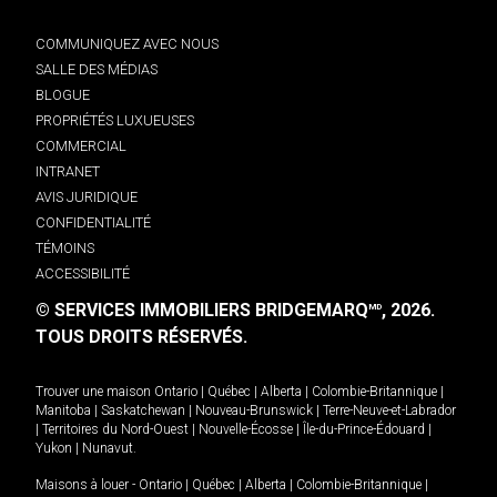
COMMUNIQUEZ AVEC NOUS
SALLE DES MÉDIAS
BLOGUE
PROPRIÉTÉS LUXUEUSES
COMMERCIAL
INTRANET
AVIS JURIDIQUE
CONFIDENTIALITÉ
TÉMOINS
ACCESSIBILITÉ
© SERVICES IMMOBILIERS BRIDGEMARQ
, 2026.
MD
TOUS DROITS RÉSERVÉS.
Trouver une maison
Ontario
|
Québec
|
Alberta
|
Colombie-Britannique
|
Manitoba
|
Saskatchewan
|
Nouveau-Brunswick
|
Terre-Neuve-et-Labrador
|
Territoires du Nord-Ouest
|
Nouvelle-Écosse
|
Île-du-Prince-Édouard
|
Yukon
|
Nunavut
.
Maisons à louer -
Ontario
|
Québec
|
Alberta
|
Colombie-Britannique
|