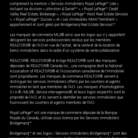
comprenant la mention « Services immobiliers Royal LePage
MD
Ltée »,
incluant sa division « Johnston & Daniel
MD
», « Royal LePage
MD
Credit
Valley Real Estate, Brokerage », « Royal LePage
MD
West Real Estate Services
», « Royal LePage
MD
Sussex », et « Les immeubles Mont-Tremblant »
appartiennent et sont gérés par Bridgemarq Real Estate Services
MD
.
Les marques de commerce MLS® ainsi que les logos qui s'y rapportent
désignent les services professionnels rendus par les membres
REALTORS® de l'ACI en vue de l'achat, de la vente et de la location de
biens immobiliers dans le cadre d'un système de vente collaborative.
REALTOR®, REALTORS® et le logo REALTOR® sont des marques
déposées de REALTOR® Canada Inc., une compagnie dont la National
Association of REALTORS® et l'Association canadienne de l’immobilier
sont propriétaires. Les marques de commerce REALTOR® servent à
distinguer les services immobiliers offerts par les courtiers et agents
immobilier en tant que membres de l'ACI. Les marques d'homologation
S.I.A.® /MLS®, Service inter-agences®, et leurs logos respectifs sont la
propriété de l'ACI, et ils servent à identifier les services immobiliers que
fournissent les courtiers et agents membres de l'ACI.
Royal LePage
MD
est une marque de commerce déposée de la Banque
Royale du Canada, utilisée sous licence par les Services immobiliers
Bridgemarq
MD
.
Bridgemarq
MD
et ses logos / Services immobiliers Bridgemarq
MD
sont des