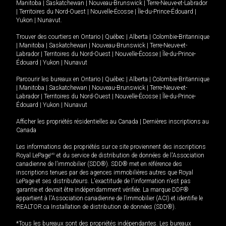
Manitoba
|
Saskatchewan
|
Nouveau-Brunswick
|
Terre-Neuve-et-Labrador
|
Territoires du Nord-Ouest
|
Nouvelle-Écosse
|
Île-du-Prince-Édouard
|
Yukon
|
Nunavut
.
Trouver des courtiers en
Ontario
|
Québec
|
Alberta
|
Colombie-Britannique
|
Manitoba
|
Saskatchewan
|
Nouveau-Brunswick
|
Terre-Neuve-et-
Labrador
|
Territoires du Nord-Ouest
|
Nouvelle-Écosse
|
Île-du-Prince-
Édouard
|
Yukon
|
Nunavut
Parcourir les bureaux en
Ontario
|
Québec
|
Alberta
|
Colombie-Britannique
|
Manitoba
|
Saskatchewan
|
Nouveau-Brunswick
|
Terre-Neuve-et-
Labrador
|
Territoires du Nord-Ouest
|
Nouvelle-Écosse
|
Île-du-Prince-
Édouard
|
Yukon
|
Nunavut
Afficher les propriétés résidentielles au Canada
|
Dernières inscriptions au
Canada
Les informations des propriétés sur ce site proviennent des inscriptions
Royal LePage
MD
et du service de distribution de données de l'Association
canadienne de l’immobilier (SDD®). SDD® met en référence des
inscriptions tenues par des agences immobilières autres que Royal
LePage et ses distributeurs. L'exactitude de l'information n'est pas
garantie et devrait être indépendamment vérifiée. La marque DDF®
appartient à l'Association canadienne de l’immobilier (ACI) et identifie le
REALTOR.ca Installation de distribution de données (SDD®).
*Tous les bureaux sont des propriétés indépendantes. Les bureaux