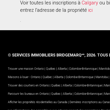
Voir toutes les inscriptions à
Calgary
ou b
entrez l'adresse de la propriété
ici
.
© SERVICES IMMOBILIERS BRIDGEMARQ
, 2026.
TOUS D
MD
Trouver une maison
Ontario
|
Québec
|
Alberta
|
Colombie-Britannique
|
Manitob
Maisons à louer -
Ontario
|
Québec
|
Alberta
|
Colombie-Britannique
|
Manitoba
|
Trouver des courtiers en
Ontario
|
Québec
|
Alberta
|
Colombie-Britannique
|
Man
Parcourir les bureaux en
Ontario
|
Québec
|
Alberta
|
Colombie-Britannique
|
Man
Afficher les propriétés résidentielles au Canada
|
Dernières inscriptions au Cana