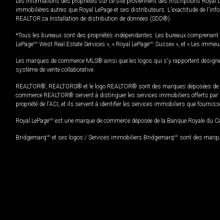
Les informations des propriétés sur ce site proviennent des inscriptions Royal 
immobilières autres que Royal LePage et ses distributeurs. L'exactitude de l'info
REALTOR.ca Installation de distribution de données (SDD®).
*Tous les bureaux sont des propriétés indépendantes. Les bureaux comprenant 
LePage
MD
West Real Estate Services », « Royal LePage
MD
Sussex », et « Les immeu
Les marques de commerce MLS® ainsi que les logos qui s'y rapportent désignent
système de vente collaborative.
REALTOR®, REALTORS® et le logo REALTOR® sont des marques déposées de REAL
commerce REALTOR® servent à distinguer les services immobiliers offerts par le
propriété de l'ACI, et ils servent à identifier les services immobiliers que fourni
Royal LePage
MD
est une marque de commerce déposée de la Banque Royale du Cana
Bridgemarq
MD
et ses logos / Services immobiliers Bridgemarq
MD
sont des marque