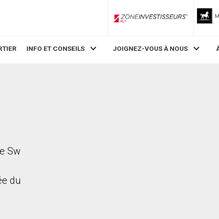
ZoneInvestisseurs RLP
RTIER
INFO ET CONSEILS
JOIGNEZ-VOUS À NOUS
ve Sw
rée du