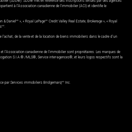
mobilier (SDD®). SDD® met en référence des inscriptions tenues par des agences
rtient à l'Association canadienne de l’immobilier (ACI) et identifie le
on & Daniel
MD
», « Royal LePage
MD
Credit Valley Real Estate, Brokerage », « Royal
es
MD
.
chat, de la vente et de la location de biens immobiliers dans le cadre d'un
Association canadienne de l’immobilier sont propriétaires. Les marques de
ation S.I.A.® /MLS®, Service inter-agences®, et leurs logos respectifs sont la
nce par Services immobiliers Bridgemarq
MD
Inc.