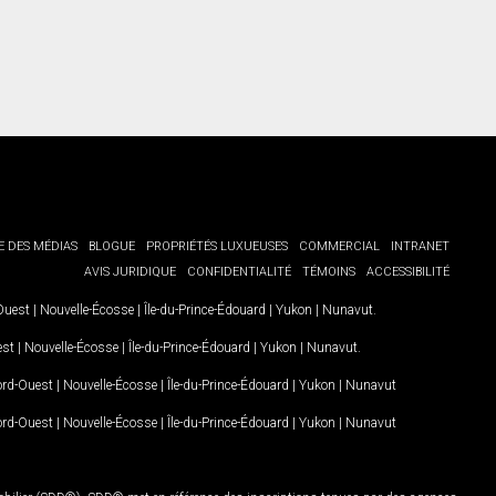
E DES MÉDIAS
BLOGUE
PROPRIÉTÉS LUXUEUSES
COMMERCIAL
INTRANET
AVIS JURIDIQUE
CONFIDENTIALITÉ
TÉMOINS
ACCESSIBILITÉ
-Ouest
|
Nouvelle-Écosse
|
Île-du-Prince-Édouard
|
Yukon
|
Nunavut
.
est
|
Nouvelle-Écosse
|
Île-du-Prince-Édouard
|
Yukon
|
Nunavut
.
Nord-Ouest
|
Nouvelle-Écosse
|
Île-du-Prince-Édouard
|
Yukon
|
Nunavut
Nord-Ouest
|
Nouvelle-Écosse
|
Île-du-Prince-Édouard
|
Yukon
|
Nunavut