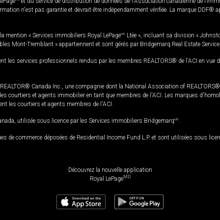
LePage
et du service de distribution de données de l'Association canadienne de l’im
rmation n'est pas garantie et devrait être indépendamment vérifiée. La marque DDF® appa
la mention « Services immobiliers Royal LePage
MD
Ltée », incluant sa division « Johnst
bles Mont-Tremblant » appartiennent et sont gérés par Bridgemarq Real Estate Servic
 les services professionnels rendus par les membres REALTORS® de l'ACI en vue de l'a
TOR® Canada Inc., une compagnie dont la National Association of REALTORS® et l'
s courtiers et agents immobilier en tant que membres de l'ACI. Les marques d'homolog
ssent les courtiers et agents membres de l'ACI.
da, utilisée sous licence par les Services immobiliers Bridgemarq
MD
.
s de commerce déposées de Residential Income Fund L.P. et sont utilisées sous lice
Découvrez la nouvelle application
MD
Royal LePage