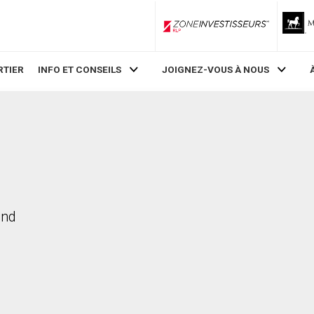
ZoneInvestisseurs RLP
RTIER
INFO ET CONSEILS
JOIGNEZ-VOUS À NOUS
ond