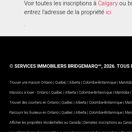
Voir toutes les inscriptions à
Calgary
ou b
entrez l'adresse de la propriété
ici
.
© SERVICES IMMOBILIERS BRIDGEMARQ
, 2026.
TOUS D
MD
Trouver une maison
Ontario
|
Québec
|
Alberta
|
Colombie-Britannique
|
Manitob
Maisons à louer -
Ontario
|
Québec
|
Alberta
|
Colombie-Britannique
|
Manitoba
|
Trouver des courtiers en
Ontario
|
Québec
|
Alberta
|
Colombie-Britannique
|
Man
Parcourir les bureaux en
Ontario
|
Québec
|
Alberta
|
Colombie-Britannique
|
Man
Afficher les propriétés résidentielles au Canada
|
Dernières inscriptions au Cana