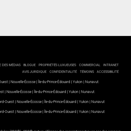
E DES MÉDIAS
BLOGUE
PROPRIÉTÉS LUXUEUSES
COMMERCIAL
INTRANET
AVIS JURIDIQUE
CONFIDENTIALITÉ
TÉMOINS
ACCESSIBILITÉ
-Ouest
|
Nouvelle-Écosse
|
Île-du-Prince-Édouard
|
Yukon
|
Nunavut
.
est
|
Nouvelle-Écosse
|
Île-du-Prince-Édouard
|
Yukon
|
Nunavut
.
Nord-Ouest
|
Nouvelle-Écosse
|
Île-du-Prince-Édouard
|
Yukon
|
Nunavut
Nord-Ouest
|
Nouvelle-Écosse
|
Île-du-Prince-Édouard
|
Yukon
|
Nunavut