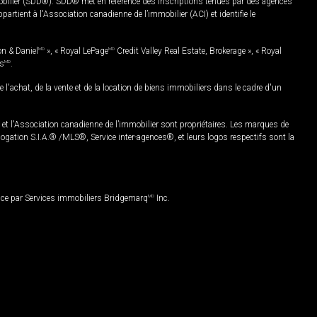
mobilier (SDD®). SDD® met en référence des inscriptions tenues par des agences
rtient à l'Association canadienne de l’immobilier (ACI) et identifie le
on & Daniel
MD
», « Royal LePage
MD
Credit Valley Real Estate, Brokerage », « Royal
es
MD
.
chat, de la vente et de la location de biens immobiliers dans le cadre d'un
Association canadienne de l’immobilier sont propriétaires. Les marques de
ation S.I.A.® /MLS®, Service inter-agences®, et leurs logos respectifs sont la
nce par Services immobiliers Bridgemarq
MD
Inc.