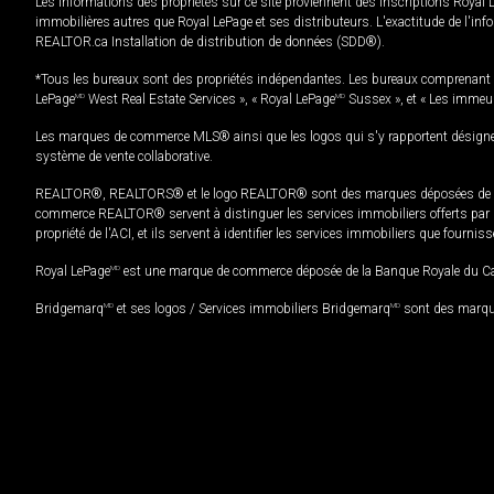
Les informations des propriétés sur ce site proviennent des inscriptions Royal 
immobilières autres que Royal LePage et ses distributeurs. L'exactitude de l'info
REALTOR.ca Installation de distribution de données (SDD®).
*Tous les bureaux sont des propriétés indépendantes. Les bureaux comprenant 
LePage
MD
West Real Estate Services », « Royal LePage
MD
Sussex », et « Les immeu
Les marques de commerce MLS® ainsi que les logos qui s'y rapportent désignent
système de vente collaborative.
REALTOR®, REALTORS® et le logo REALTOR® sont des marques déposées de REAL
commerce REALTOR® servent à distinguer les services immobiliers offerts par le
propriété de l'ACI, et ils servent à identifier les services immobiliers que fourni
Royal LePage
MD
est une marque de commerce déposée de la Banque Royale du Cana
Bridgemarq
MD
et ses logos / Services immobiliers Bridgemarq
MD
sont des marque