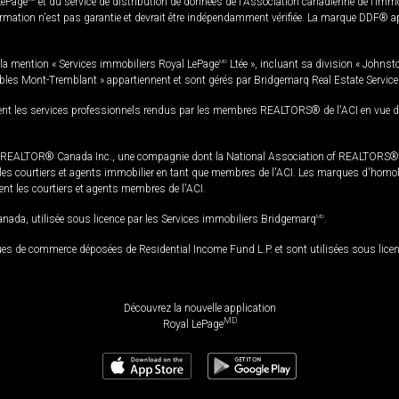
LePage
et du service de distribution de données de l'Association canadienne de l’im
rmation n'est pas garantie et devrait être indépendamment vérifiée. La marque DDF® appa
la mention « Services immobiliers Royal LePage
MD
Ltée », incluant sa division « Johnst
bles Mont-Tremblant » appartiennent et sont gérés par Bridgemarq Real Estate Servic
 les services professionnels rendus par les membres REALTORS® de l'ACI en vue de l'a
TOR® Canada Inc., une compagnie dont la National Association of REALTORS® et l'
s courtiers et agents immobilier en tant que membres de l'ACI. Les marques d'homolog
ssent les courtiers et agents membres de l'ACI.
da, utilisée sous licence par les Services immobiliers Bridgemarq
MD
.
s de commerce déposées de Residential Income Fund L.P. et sont utilisées sous lice
Découvrez la nouvelle application
MD
Royal LePage