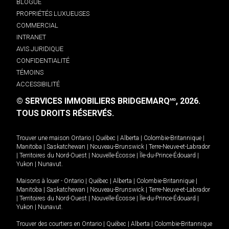
BLOGUE
PROPRIÉTÉS LUXUEUSES
COMMERCIAL
INTRANET
AVIS JURIDIQUE
CONFIDENTIALITÉ
TÉMOINS
ACCESSIBILITÉ
© SERVICES IMMOBILIERS BRIDGEMARQ
, 2026.
MD
TOUS DROITS RÉSERVÉS.
Trouver une maison
Ontario
|
Québec
|
Alberta
|
Colombie-Britannique
|
Manitoba
|
Saskatchewan
|
Nouveau-Brunswick
|
Terre-Neuve-et-Labrador
|
Territoires du Nord-Ouest
|
Nouvelle-Écosse
|
Île-du-Prince-Édouard
|
Yukon
|
Nunavut
.
Maisons à louer -
Ontario
|
Québec
|
Alberta
|
Colombie-Britannique
|
Manitoba
|
Saskatchewan
|
Nouveau-Brunswick
|
Terre-Neuve-et-Labrador
|
Territoires du Nord-Ouest
|
Nouvelle-Écosse
|
Île-du-Prince-Édouard
|
Yukon
|
Nunavut
.
Trouver des courtiers en
Ontario
|
Québec
|
Alberta
|
Colombie-Britannique