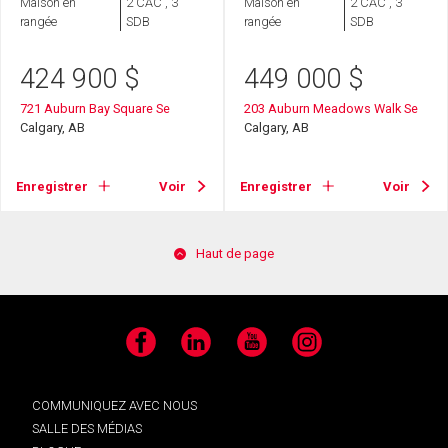
Maison en
2 CAC , 3
Maison en
2 CAC , 3
rangée
SDB
rangée
SDB
424 900
$
449 000
$
721 Auburn Bay Square Se
203 Auburn Meadows Walk Se
Calgary, AB
Calgary, AB
Enregistrer
Voir
Enregistrer
Voir
Haut de page
Facebook
LinkedIn
YouTube
Instagram
COMMUNIQUEZ AVEC NOUS
SALLE DES MÉDIAS