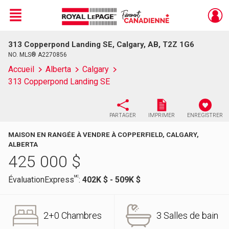
Menu
313 Copperpond Landing SE, Calgary, AB, T2Z 1G6
Live
En Direct
NO. MLS® A2270856
Accueil
Alberta
Calgary
313 Copperpond Landing SE
PARTAGER
IMPRIMER
ENREGISTRER
MAISON EN RANGÉE À VENDRE À COPPERFIELD, CALGARY,
ALBERTA
425 000
$
MC
ÉvaluationExpress
:
402K $ - 509K $
2+0 Chambres
3 Salles de bain