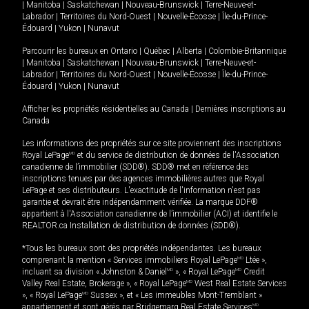
|
Manitoba
|
Saskatchewan
|
Nouveau-Brunswick
|
Terre-Neuve-et-
Labrador
|
Territoires du Nord-Ouest
|
Nouvelle-Écosse
|
Île-du-Prince-
Édouard
|
Yukon
|
Nunavut
Parcourir les bureaux en
Ontario
|
Québec
|
Alberta
|
Colombie-Britannique
|
Manitoba
|
Saskatchewan
|
Nouveau-Brunswick
|
Terre-Neuve-et-
Labrador
|
Territoires du Nord-Ouest
|
Nouvelle-Écosse
|
Île-du-Prince-
Édouard
|
Yukon
|
Nunavut
Afficher les propriétés résidentielles au Canada
|
Dernières inscriptions au
Canada
Les informations des propriétés sur ce site proviennent des inscriptions
Royal LePage
MD
et du service de distribution de données de l'Association
canadienne de l’immobilier (SDD®). SDD® met en référence des
inscriptions tenues par des agences immobilières autres que Royal
LePage et ses distributeurs. L'exactitude de l'information n'est pas
garantie et devrait être indépendamment vérifiée. La marque DDF®
appartient à l'Association canadienne de l’immobilier (ACI) et identifie le
REALTOR.ca Installation de distribution de données (SDD®).
*Tous les bureaux sont des propriétés indépendantes. Les bureaux
comprenant la mention « Services immobiliers Royal LePage
MD
Ltée »,
incluant sa division « Johnston & Daniel
MD
», « Royal LePage
MD
Credit
Valley Real Estate, Brokerage », « Royal LePage
MD
West Real Estate Services
», « Royal LePage
MD
Sussex », et « Les immeubles Mont-Tremblant »
appartiennent et sont gérés par Bridgemarq Real Estate Services
MD
.