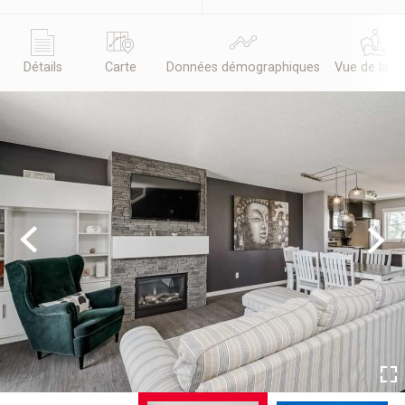
Détails
Carte
Données démographiques
Vue de la r
Previous
Next