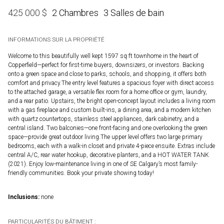
2 Chambres
3 Salles de bain
425 000
$
INFORMATIONS SUR LA PROPRIÉTÉ
Welcome to this beautifully well kept 1597 sq ft townhome in the heart of
Copperfield—perfect for first-time buyers, downsizers, or investors. Backing
onto a green space and close to parks, schools, and shopping, it offers both
comfort and privacy.The entry level features a spacious foyer with direct access
to the attached garage, a versatile flex room for a home office or gym, laundry,
and a rear patio. Upstairs, the bright open-concept layout includes a living room
with a gas fireplace and custom built-ins, a dining area, and a modern kitchen
with quartz countertops, stainless steel appliances, dark cabinetry, and a
central island. Two balconies—one front-facing and one overlooking the green
space—provide great outdoor living.The upper level offers two large primary
bedrooms, each with a walk-in closet and private 4-piece ensuite. Extras include
central A/C, rear water hookup, decorative planters, and a HOT WATER TANK
(2021). Enjoy low-maintenance living in one of SE Calgary’s most family-
friendly communities. Book your private showing today!
Inclusions:
none
PARTICULARITÉS DU BÂTIMENT :