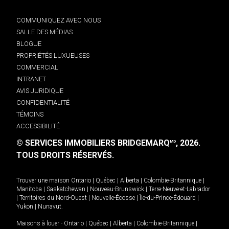
COMMUNIQUEZ AVEC NOUS
SALLE DES MÉDIAS
BLOGUE
PROPRIÉTÉS LUXUEUSES
COMMERCIAL
INTRANET
AVIS JURIDIQUE
CONFIDENTIALITÉ
TÉMOINS
ACCESSIBILITÉ
© SERVICES IMMOBILIERS BRIDGEMARQ
, 2026.
MD
TOUS DROITS RÉSERVÉS.
Trouver une maison
Ontario
|
Québec
|
Alberta
|
Colombie-Britannique
|
Manitoba
|
Saskatchewan
|
Nouveau-Brunswick
|
Terre-Neuve-et-Labrador
|
Territoires du Nord-Ouest
|
Nouvelle-Écosse
|
Île-du-Prince-Édouard
|
Yukon
|
Nunavut
.
Maisons à louer -
Ontario
|
Québec
|
Alberta
|
Colombie-Britannique
|