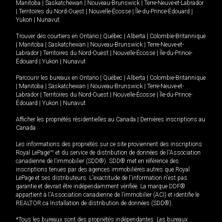
Manitoba
|
Saskatchewan
|
Nouveau-Brunswick
|
Terre-Neuve-et-Labrador
|
Territoires du Nord-Ouest
|
Nouvelle-Écosse
|
Île-du-Prince-Édouard
|
Yukon
|
Nunavut
.
Trouver des courtiers en
Ontario
|
Québec
|
Alberta
|
Colombie-Britannique
|
Manitoba
|
Saskatchewan
|
Nouveau-Brunswick
|
Terre-Neuve-et-
Labrador
|
Territoires du Nord-Ouest
|
Nouvelle-Écosse
|
Île-du-Prince-
Édouard
|
Yukon
|
Nunavut
Parcourir les bureaux en
Ontario
|
Québec
|
Alberta
|
Colombie-Britannique
|
Manitoba
|
Saskatchewan
|
Nouveau-Brunswick
|
Terre-Neuve-et-
Labrador
|
Territoires du Nord-Ouest
|
Nouvelle-Écosse
|
Île-du-Prince-
Édouard
|
Yukon
|
Nunavut
Afficher les propriétés résidentielles au Canada
|
Dernières inscriptions au
Canada
Les informations des propriétés sur ce site proviennent des inscriptions
Royal LePage
MD
et du service de distribution de données de l'Association
canadienne de l’immobilier (SDD®). SDD® met en référence des
inscriptions tenues par des agences immobilières autres que Royal
LePage et ses distributeurs. L'exactitude de l'information n'est pas
garantie et devrait être indépendamment vérifiée. La marque DDF®
appartient à l'Association canadienne de l’immobilier (ACI) et identifie le
REALTOR.ca Installation de distribution de données (SDD®).
*Tous les bureaux sont des propriétés indépendantes. Les bureaux