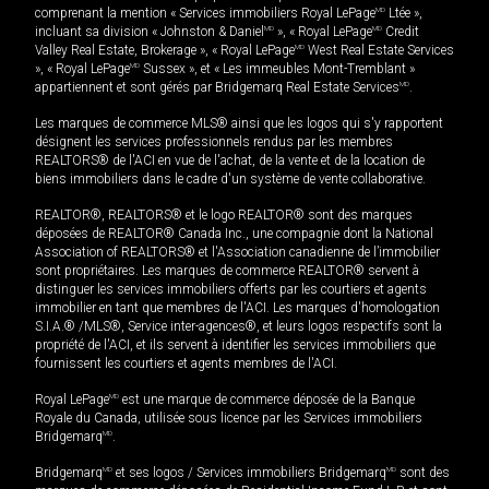
comprenant la mention « Services immobiliers Royal LePage
MD
Ltée »,
incluant sa division « Johnston & Daniel
MD
», « Royal LePage
MD
Credit
Valley Real Estate, Brokerage », « Royal LePage
MD
West Real Estate Services
», « Royal LePage
MD
Sussex », et « Les immeubles Mont-Tremblant »
appartiennent et sont gérés par Bridgemarq Real Estate Services
MD
.
Les marques de commerce MLS® ainsi que les logos qui s'y rapportent
désignent les services professionnels rendus par les membres
REALTORS® de l'ACI en vue de l'achat, de la vente et de la location de
biens immobiliers dans le cadre d'un système de vente collaborative.
REALTOR®, REALTORS® et le logo REALTOR® sont des marques
déposées de REALTOR® Canada Inc., une compagnie dont la National
Association of REALTORS® et l'Association canadienne de l’immobilier
sont propriétaires. Les marques de commerce REALTOR® servent à
distinguer les services immobiliers offerts par les courtiers et agents
immobilier en tant que membres de l'ACI. Les marques d'homologation
S.I.A.® /MLS®, Service inter-agences®, et leurs logos respectifs sont la
propriété de l'ACI, et ils servent à identifier les services immobiliers que
fournissent les courtiers et agents membres de l'ACI.
Royal LePage
MD
est une marque de commerce déposée de la Banque
Royale du Canada, utilisée sous licence par les Services immobiliers
Bridgemarq
MD
.
Bridgemarq
MD
et ses logos / Services immobiliers Bridgemarq
MD
sont des