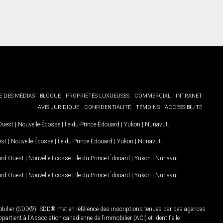
E DES MÉDIAS
BLOGUE
PROPRIÉTÉS LUXUEUSES
COMMERCIAL
INTRANET
AVIS JURIDIQUE
CONFIDENTIALITÉ
TÉMOINS
ACCESSIBILITÉ
-Ouest
|
Nouvelle-Écosse
|
Île-du-Prince-Édouard
|
Yukon
|
Nunavut
.
est
|
Nouvelle-Écosse
|
Île-du-Prince-Édouard
|
Yukon
|
Nunavut
.
Nord-Ouest
|
Nouvelle-Écosse
|
Île-du-Prince-Édouard
|
Yukon
|
Nunavut
Nord-Ouest
|
Nouvelle-Écosse
|
Île-du-Prince-Édouard
|
Yukon
|
Nunavut
mobilier (SDD®). SDD® met en référence des inscriptions tenues par des agences
rtient à l'Association canadienne de l’immobilier (ACI) et identifie le