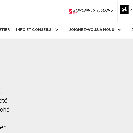
ZoneInvestisseurs RLP
RTIER
INFO ET CONSEILS
JOIGNEZ-VOUS À NOUS
s
été
rché.
ien