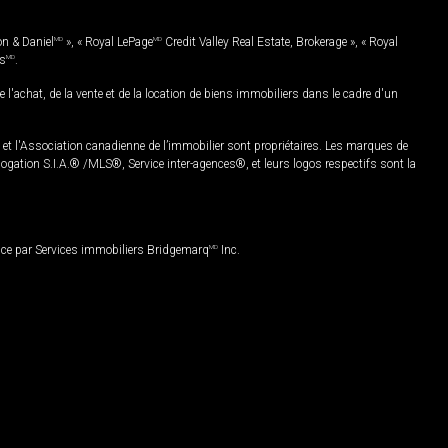
on & Daniel
MD
», « Royal LePage
MD
Credit Valley Real Estate, Brokerage », « Royal
es
MD
.
chat, de la vente et de la location de biens immobiliers dans le cadre d'un
Association canadienne de l’immobilier sont propriétaires. Les marques de
ation S.I.A.® /MLS®, Service inter-agences®, et leurs logos respectifs sont la
nce par Services immobiliers Bridgemarq
MD
Inc.