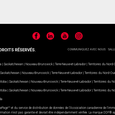
Facebook
LinkedIn
YouTube
Instagram
ROITS RÉSERVÉS.
COMMUNIQUEZ AVEC NOUS
SALL
a
|
Saskatchewan
|
Nouveau-Brunswick
|
Terre-Neuve-et-Labrador
|
Territoires du Nord
Saskatchewan
|
Nouveau-Brunswick
|
Terre-Neuve-et-Labrador
|
Territoires du Nord-Ou
itoba
|
Saskatchewan
|
Nouveau-Brunswick
|
Terre-Neuve-et-Labrador
|
Territoires du 
itoba
|
Saskatchewan
|
Nouveau-Brunswick
|
Terre-Neuve-et-Labrador
|
Territoires du 
da
LePage
MD
et du service de distribution de données de l'Association canadienne de l’im
rmation n'est pas garantie et devrait être indépendamment vérifiée. La marque DDF® appa