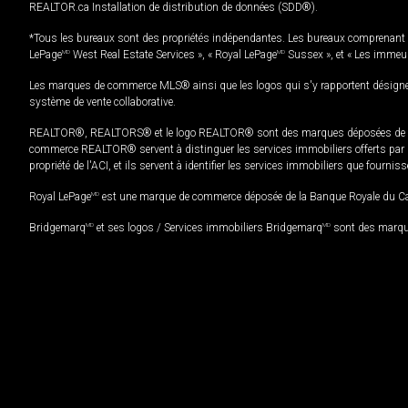
REALTOR.ca Installation de distribution de données (SDD®).
*Tous les bureaux sont des propriétés indépendantes. Les bureaux comprenant 
LePage
MD
West Real Estate Services », « Royal LePage
MD
Sussex », et « Les immeu
Les marques de commerce MLS® ainsi que les logos qui s'y rapportent désignent
système de vente collaborative.
REALTOR®, REALTORS® et le logo REALTOR® sont des marques déposées de REAL
commerce REALTOR® servent à distinguer les services immobiliers offerts par le
propriété de l'ACI, et ils servent à identifier les services immobiliers que fourni
Royal LePage
MD
est une marque de commerce déposée de la Banque Royale du Cana
Bridgemarq
MD
et ses logos / Services immobiliers Bridgemarq
MD
sont des marque