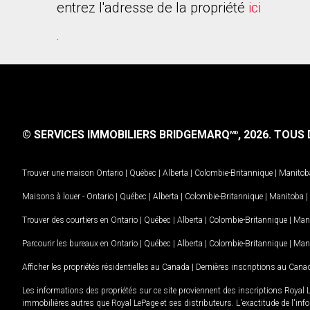
entrez l'adresse de la propriété
ici
.
© SERVICES IMMOBILIERS BRIDGEMARQ
, 2026.
TOUS D
MD
Trouver une maison
Ontario
|
Québec
|
Alberta
|
Colombie-Britannique
|
Manitob
Maisons à louer -
Ontario
|
Québec
|
Alberta
|
Colombie-Britannique
|
Manitoba
|
Trouver des courtiers en
Ontario
|
Québec
|
Alberta
|
Colombie-Britannique
|
Man
Parcourir les bureaux en
Ontario
|
Québec
|
Alberta
|
Colombie-Britannique
|
Man
Afficher les propriétés résidentielles au Canada
|
Dernières inscriptions au Cana
Les informations des propriétés sur ce site proviennent des inscriptions Royal 
immobilières autres que Royal LePage et ses distributeurs. L'exactitude de l'info