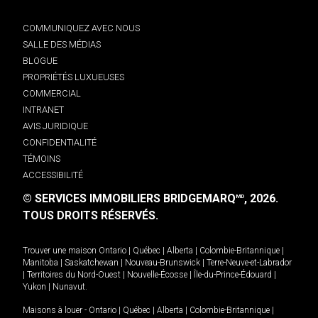
COMMUNIQUEZ AVEC NOUS
SALLE DES MÉDIAS
BLOGUE
PROPRIÉTÉS LUXUEUSES
COMMERCIAL
INTRANET
AVIS JURIDIQUE
CONFIDENTIALITÉ
TÉMOINS
ACCESSIBILITÉ
© SERVICES IMMOBILIERS BRIDGEMARQ
, 2026.
MD
TOUS DROITS RÉSERVÉS.
Trouver une maison
Ontario
|
Québec
|
Alberta
|
Colombie-Britannique
|
Manitoba
|
Saskatchewan
|
Nouveau-Brunswick
|
Terre-Neuve-et-Labrador
|
Territoires du Nord-Ouest
|
Nouvelle-Écosse
|
Île-du-Prince-Édouard
|
Yukon
|
Nunavut
.
Maisons à louer -
Ontario
|
Québec
|
Alberta
|
Colombie-Britannique
|