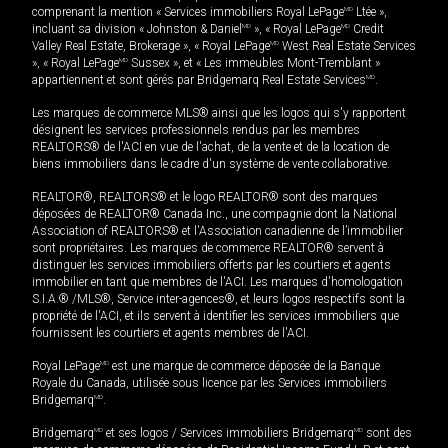
comprenant la mention « Services immobiliers Royal LePage
MD
Ltée »,
incluant sa division « Johnston & Daniel
MD
», « Royal LePage
MD
Credit
Valley Real Estate, Brokerage », « Royal LePage
MD
West Real Estate Services
», « Royal LePage
MD
Sussex », et « Les immeubles Mont-Tremblant »
appartiennent et sont gérés par Bridgemarq Real Estate Services
MD
.
Les marques de commerce MLS® ainsi que les logos qui s'y rapportent
désignent les services professionnels rendus par les membres
REALTORS® de l'ACI en vue de l'achat, de la vente et de la location de
biens immobiliers dans le cadre d'un système de vente collaborative.
REALTOR®, REALTORS® et le logo REALTOR® sont des marques
déposées de REALTOR® Canada Inc., une compagnie dont la National
Association of REALTORS® et l'Association canadienne de l’immobilier
sont propriétaires. Les marques de commerce REALTOR® servent à
distinguer les services immobiliers offerts par les courtiers et agents
immobilier en tant que membres de l'ACI. Les marques d'homologation
S.I.A.® /MLS®, Service inter-agences®, et leurs logos respectifs sont la
propriété de l'ACI, et ils servent à identifier les services immobiliers que
fournissent les courtiers et agents membres de l'ACI.
Royal LePage
MD
est une marque de commerce déposée de la Banque
Royale du Canada, utilisée sous licence par les Services immobiliers
Bridgemarq
MD
.
Bridgemarq
MD
et ses logos / Services immobiliers Bridgemarq
MD
sont des