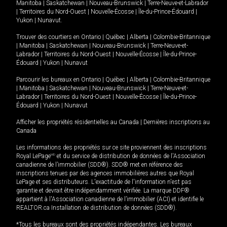
Manitoba
|
Saskatchewan
|
Nouveau-Brunswick
|
Terre-Neuve-et-Labrador
|
Territoires du Nord-Ouest
|
Nouvelle-Écosse
|
Île-du-Prince-Édouard
|
Yukon
|
Nunavut
.
Trouver des courtiers en
Ontario
|
Québec
|
Alberta
|
Colombie-Britannique
|
Manitoba
|
Saskatchewan
|
Nouveau-Brunswick
|
Terre-Neuve-et-
Labrador
|
Territoires du Nord-Ouest
|
Nouvelle-Écosse
|
Île-du-Prince-
Édouard
|
Yukon
|
Nunavut
Parcourir les bureaux en
Ontario
|
Québec
|
Alberta
|
Colombie-Britannique
|
Manitoba
|
Saskatchewan
|
Nouveau-Brunswick
|
Terre-Neuve-et-
Labrador
|
Territoires du Nord-Ouest
|
Nouvelle-Écosse
|
Île-du-Prince-
Édouard
|
Yukon
|
Nunavut
Afficher les propriétés résidentielles au Canada
|
Dernières inscriptions au
Canada
Les informations des propriétés sur ce site proviennent des inscriptions
Royal LePage
MD
et du service de distribution de données de l'Association
canadienne de l’immobilier (SDD®). SDD® met en référence des
inscriptions tenues par des agences immobilières autres que Royal
LePage et ses distributeurs. L'exactitude de l'information n'est pas
garantie et devrait être indépendamment vérifiée. La marque DDF®
appartient à l'Association canadienne de l’immobilier (ACI) et identifie le
REALTOR.ca Installation de distribution de données (SDD®).
*Tous les bureaux sont des propriétés indépendantes. Les bureaux