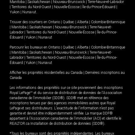
Manitoba
|
Saskatchewan
|
Nouveau-Brunswick
|
Terre-Neuve-et-Labrador
|
Territoires du Nord-Ouest
|
Nouvelle-Écosse
|
Île-du-Prince-Édouard
|
Yukon
|
Nunavut
.
Trouver des courtiers en
Ontario
|
Québec
|
Alberta
|
Colombie-Britannique
|
Manitoba
|
Saskatchewan
|
Nouveau-Brunswick
|
Terre-Neuve-et-
Labrador
|
Territoires du Nord-Ouest
|
Nouvelle-Écosse
|
Île-du-Prince-
Édouard
|
Yukon
|
Nunavut
Parcourir les bureaux en
Ontario
|
Québec
|
Alberta
|
Colombie-Britannique
|
Manitoba
|
Saskatchewan
|
Nouveau-Brunswick
|
Terre-Neuve-et-
Labrador
|
Territoires du Nord-Ouest
|
Nouvelle-Écosse
|
Île-du-Prince-
Édouard
|
Yukon
|
Nunavut
Afficher les propriétés résidentielles au Canada
|
Dernières inscriptions au
Canada
Les informations des propriétés sur ce site proviennent des inscriptions
Royal LePage
MD
et du service de distribution de données de l'Association
canadienne de l’immobilier (SDD®). SDD® met en référence des
inscriptions tenues par des agences immobilières autres que Royal
LePage et ses distributeurs. L'exactitude de l'information n'est pas
garantie et devrait être indépendamment vérifiée. La marque DDF®
appartient à l'Association canadienne de l’immobilier (ACI) et identifie le
REALTOR.ca Installation de distribution de données (SDD®).
*Tous les bureaux sont des propriétés indépendantes. Les bureaux