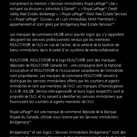
comprenant la mention « Services immobiliers Royal LePage
MD
Ltée »,
incluant sa division « Johnston & Daniel
MD
», « Royal LePage
MD
Credit
Valley Real Estate, Brokerage », « Royal LePage
MD
West Real Estate Services
», « Royal LePage
MD
Sussex », et « Les immeubles Mont-Tremblant »
appartiennent et sont gérés par Bridgemarq Real Estate Services
MD
.
Les marques de commerce MLS® ainsi que les logos qui s'y rapportent
désignent les services professionnels rendus par les membres
REALTORS® de l'ACI en vue de l'achat, de la vente et de la location de
biens immobiliers dans le cadre d'un système de vente collaborative.
REALTOR®, REALTORS® et le logo REALTOR® sont des marques
déposées de REALTOR® Canada Inc., une compagnie dont la National
Association of REALTORS® et l'Association canadienne de l’immobilier
sont propriétaires. Les marques de commerce REALTOR® servent à
distinguer les services immobiliers offerts par les courtiers et agents
immobilier en tant que membres de l'ACI. Les marques d'homologation
S.I.A.® /MLS®, Service inter-agences®, et leurs logos respectifs sont la
propriété de l'ACI, et ils servent à identifier les services immobiliers que
fournissent les courtiers et agents membres de l'ACI.
Royal LePage
MD
est une marque de commerce déposée de la Banque
Royale du Canada, utilisée sous licence par les Services immobiliers
Bridgemarq
MD
.
Bridgemarq
MD
et ses logos / Services immobiliers Bridgemarq
MD
sont des