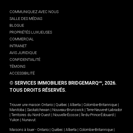
COMMUNIQUEZ AVEC NOUS
SALLE DES MÉDIAS
BLOGUE
PROPRIÉTÉS LUXUEUSES
COMMERCIAL
INTRANET
AVIS JURIDIQUE
CONFIDENTIALITÉ
TÉMOINS
ACCESSIBILITÉ
© SERVICES IMMOBILIERS BRIDGEMARQ
, 2026.
MD
TOUS DROITS RÉSERVÉS.
Trouver une maison
Ontario
|
Québec
|
Alberta
|
Colombie-Britannique
|
Manitoba
|
Saskatchewan
|
Nouveau-Brunswick
|
Terre-Neuve-et-Labrador
|
Territoires du Nord-Ouest
|
Nouvelle-Écosse
|
Île-du-Prince-Édouard
|
Yukon
|
Nunavut
.
Maisons à louer -
Ontario
|
Québec
|
Alberta
|
Colombie-Britannique
|