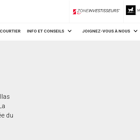
ZoneInvestisseurs RLP
 COURTIER
INFO ET CONSEILS
JOIGNEZ-VOUS À NOUS
llas
La
rée du