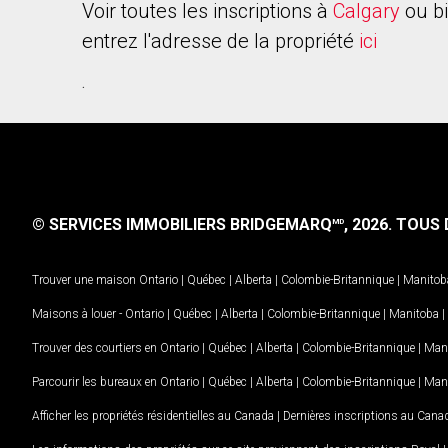
Voir toutes les inscriptions à
Calgary
ou b
entrez l'adresse de la propriété
ici
.
© SERVICES IMMOBILIERS BRIDGEMARQ
, 2026.
TOUS D
MD
Trouver une maison
Ontario
|
Québec
|
Alberta
|
Colombie-Britannique
|
Manitob
Maisons à louer -
Ontario
|
Québec
|
Alberta
|
Colombie-Britannique
|
Manitoba
|
Trouver des courtiers en
Ontario
|
Québec
|
Alberta
|
Colombie-Britannique
|
Man
Parcourir les bureaux en
Ontario
|
Québec
|
Alberta
|
Colombie-Britannique
|
Man
Afficher les propriétés résidentielles au Canada
|
Dernières inscriptions au Cana