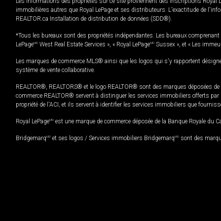
Les informations des propriétés sur ce site proviennent des inscriptions Royal 
immobilières autres que Royal LePage et ses distributeurs. L'exactitude de l'info
REALTOR.ca Installation de distribution de données (SDD®).
*Tous les bureaux sont des propriétés indépendantes. Les bureaux comprenant 
LePage
MD
West Real Estate Services », « Royal LePage
MD
Sussex », et « Les immeu
Les marques de commerce MLS® ainsi que les logos qui s'y rapportent désignent
système de vente collaborative.
REALTOR®, REALTORS® et le logo REALTOR® sont des marques déposées de REAL
commerce REALTOR® servent à distinguer les services immobiliers offerts par le
propriété de l'ACI, et ils servent à identifier les services immobiliers que fourni
Royal LePage
MD
est une marque de commerce déposée de la Banque Royale du Cana
Bridgemarq
MD
et ses logos / Services immobiliers Bridgemarq
MD
sont des marque