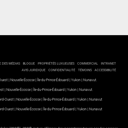
E DES MÉDIAS
BLOGUE
PROPRIÉTÉS LUXUEUSES
COMMERCIAL
INTRANET
AVIS JURIDIQUE
CONFIDENTIALITÉ
TÉMOINS
ACCESSIBILITÉ
-Ouest
|
Nouvelle-Écosse
|
Île-du-Prince-Édouard
|
Yukon
|
Nunavut
.
est
|
Nouvelle-Écosse
|
Île-du-Prince-Édouard
|
Yukon
|
Nunavut
.
Nord-Ouest
|
Nouvelle-Écosse
|
Île-du-Prince-Édouard
|
Yukon
|
Nunavut
Nord-Ouest
|
Nouvelle-Écosse
|
Île-du-Prince-Édouard
|
Yukon
|
Nunavut