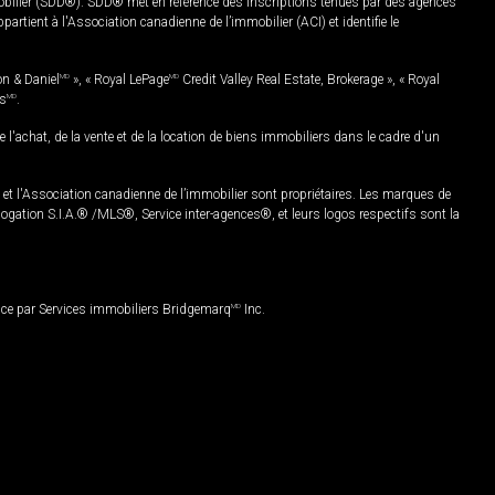
mobilier (SDD®). SDD® met en référence des inscriptions tenues par des agences
rtient à l'Association canadienne de l’immobilier (ACI) et identifie le
on & Daniel
MD
», « Royal LePage
MD
Credit Valley Real Estate, Brokerage », « Royal
es
MD
.
chat, de la vente et de la location de biens immobiliers dans le cadre d'un
Association canadienne de l’immobilier sont propriétaires. Les marques de
ation S.I.A.® /MLS®, Service inter-agences®, et leurs logos respectifs sont la
nce par Services immobiliers Bridgemarq
MD
Inc.