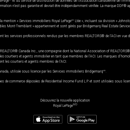
LePage
et du service de distribution de données de l'Association canadienne de l’im
rmation n'est pas garantie et devrait être indépendamment vérifiée. La marque DDF® appa
la mention « Services immobiliers Royal LePage
MD
Ltée », incluant sa division « Johnst
bles Mont-Tremblant » appartiennent et sont gérés par Bridgemarq Real Estate Servic
 les services professionnels rendus par les membres REALTORS® de l'ACI en vue de l'a
TOR® Canada Inc., une compagnie dont la National Association of REALTORS® et l'
s courtiers et agents immobilier en tant que membres de l'ACI. Les marques d'homolog
ssent les courtiers et agents membres de l'ACI.
da, utilisée sous licence par les Services immobiliers Bridgemarq
MD
.
s de commerce déposées de Residential Income Fund L.P. et sont utilisées sous lice
Découvrez la nouvelle application
MD
Royal LePage