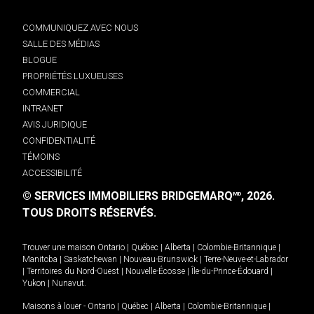
COMMUNIQUEZ AVEC NOUS
SALLE DES MÉDIAS
BLOGUE
PROPRIÉTÉS LUXUEUSES
COMMERCIAL
INTRANET
AVIS JURIDIQUE
CONFIDENTIALITÉ
TÉMOINS
ACCESSIBILITÉ
© SERVICES IMMOBILIERS BRIDGEMARQ
, 2026.
MD
TOUS DROITS RÉSERVÉS.
Trouver une maison
Ontario
|
Québec
|
Alberta
|
Colombie-Britannique
|
Manitoba
|
Saskatchewan
|
Nouveau-Brunswick
|
Terre-Neuve-et-Labrador
|
Territoires du Nord-Ouest
|
Nouvelle-Écosse
|
Île-du-Prince-Édouard
|
Yukon
|
Nunavut
.
Maisons à louer -
Ontario
|
Québec
|
Alberta
|
Colombie-Britannique
|