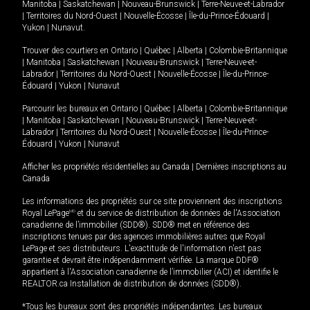
Manitoba
|
Saskatchewan
|
Nouveau-Brunswick
|
Terre-Neuve-et-Labrador
|
Territoires du Nord-Ouest
|
Nouvelle-Écosse
|
Île-du-Prince-Édouard
|
Yukon
|
Nunavut
.
Trouver des courtiers en
Ontario
|
Québec
|
Alberta
|
Colombie-Britannique
|
Manitoba
|
Saskatchewan
|
Nouveau-Brunswick
|
Terre-Neuve-et-
Labrador
|
Territoires du Nord-Ouest
|
Nouvelle-Écosse
|
Île-du-Prince-
Édouard
|
Yukon
|
Nunavut
Parcourir les bureaux en
Ontario
|
Québec
|
Alberta
|
Colombie-Britannique
|
Manitoba
|
Saskatchewan
|
Nouveau-Brunswick
|
Terre-Neuve-et-
Labrador
|
Territoires du Nord-Ouest
|
Nouvelle-Écosse
|
Île-du-Prince-
Édouard
|
Yukon
|
Nunavut
Afficher les propriétés résidentielles au Canada
|
Dernières inscriptions au
Canada
Les informations des propriétés sur ce site proviennent des inscriptions
Royal LePage
MD
et du service de distribution de données de l'Association
canadienne de l’immobilier (SDD®). SDD® met en référence des
inscriptions tenues par des agences immobilières autres que Royal
LePage et ses distributeurs. L'exactitude de l'information n'est pas
garantie et devrait être indépendamment vérifiée. La marque DDF®
appartient à l'Association canadienne de l’immobilier (ACI) et identifie le
REALTOR.ca Installation de distribution de données (SDD®).
*Tous les bureaux sont des propriétés indépendantes. Les bureaux