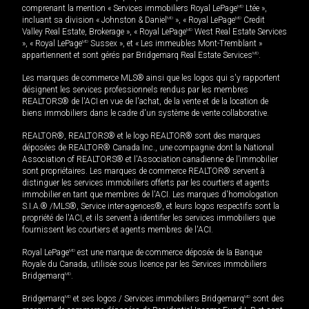
comprenant la mention « Services immobiliers Royal LePage
MD
Ltée »,
incluant sa division « Johnston & Daniel
MD
», « Royal LePage
MD
Credit
Valley Real Estate, Brokerage », « Royal LePage
MD
West Real Estate Services
», « Royal LePage
MD
Sussex », et « Les immeubles Mont-Tremblant »
appartiennent et sont gérés par Bridgemarq Real Estate Services
MD
.
Les marques de commerce MLS® ainsi que les logos qui s'y rapportent
désignent les services professionnels rendus par les membres
REALTORS® de l'ACI en vue de l'achat, de la vente et de la location de
biens immobiliers dans le cadre d'un système de vente collaborative.
REALTOR®, REALTORS® et le logo REALTOR® sont des marques
déposées de REALTOR® Canada Inc., une compagnie dont la National
Association of REALTORS® et l'Association canadienne de l’immobilier
sont propriétaires. Les marques de commerce REALTOR® servent à
distinguer les services immobiliers offerts par les courtiers et agents
immobilier en tant que membres de l'ACI. Les marques d'homologation
S.I.A.® /MLS®, Service inter-agences®, et leurs logos respectifs sont la
propriété de l'ACI, et ils servent à identifier les services immobiliers que
fournissent les courtiers et agents membres de l'ACI.
Royal LePage
MD
est une marque de commerce déposée de la Banque
Royale du Canada, utilisée sous licence par les Services immobiliers
Bridgemarq
MD
.
Bridgemarq
MD
et ses logos / Services immobiliers Bridgemarq
MD
sont des