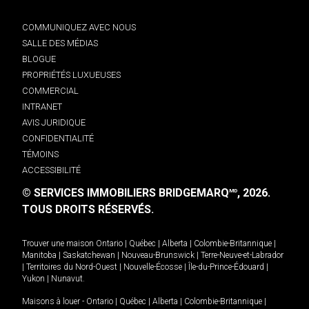
COMMUNIQUEZ AVEC NOUS
SALLE DES MÉDIAS
BLOGUE
PROPRIÉTÉS LUXUEUSES
COMMERCIAL
INTRANET
AVIS JURIDIQUE
CONFIDENTIALITÉ
TÉMOINS
ACCESSIBILITÉ
© SERVICES IMMOBILIERS BRIDGEMARQ
, 2026.
MD
TOUS DROITS RÉSERVÉS.
Trouver une maison
Ontario
|
Québec
|
Alberta
|
Colombie-Britannique
|
Manitoba
|
Saskatchewan
|
Nouveau-Brunswick
|
Terre-Neuve-et-Labrador
|
Territoires du Nord-Ouest
|
Nouvelle-Écosse
|
Île-du-Prince-Édouard
|
Yukon
|
Nunavut
.
Maisons à louer -
Ontario
|
Québec
|
Alberta
|
Colombie-Britannique
|