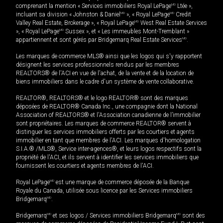
comprenant la mention « Services immobiliers Royal LePage
MD
Ltée »,
incluant sa division « Johnston & Daniel
MD
», « Royal LePage
MD
Credit
Valley Real Estate, Brokerage », « Royal LePage
MD
West Real Estate Services
», « Royal LePage
MD
Sussex », et « Les immeubles Mont-Tremblant »
appartiennent et sont gérés par Bridgemarq Real Estate Services
MD
.
Les marques de commerce MLS® ainsi que les logos qui s'y rapportent
désignent les services professionnels rendus par les membres
REALTORS® de l'ACI en vue de l'achat, de la vente et de la location de
biens immobiliers dans le cadre d'un système de vente collaborative.
REALTOR®, REALTORS® et le logo REALTOR® sont des marques
déposées de REALTOR® Canada Inc., une compagnie dont la National
Association of REALTORS® et l'Association canadienne de l’immobilier
sont propriétaires. Les marques de commerce REALTOR® servent à
distinguer les services immobiliers offerts par les courtiers et agents
immobilier en tant que membres de l'ACI. Les marques d'homologation
S.I.A.® /MLS®, Service inter-agences®, et leurs logos respectifs sont la
propriété de l'ACI, et ils servent à identifier les services immobiliers que
fournissent les courtiers et agents membres de l'ACI.
Royal LePage
MD
est une marque de commerce déposée de la Banque
Royale du Canada, utilisée sous licence par les Services immobiliers
Bridgemarq
MD
.
Bridgemarq
MD
et ses logos / Services immobiliers Bridgemarq
MD
sont des