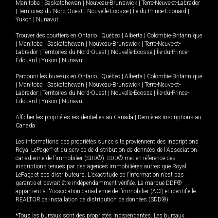
Manitoba
|
Saskatchewan
|
Nouveau-Brunswick
|
Terre-Neuve-et-Labrador
|
Territoires du Nord-Ouest
|
Nouvelle-Écosse
|
Île-du-Prince-Édouard
|
Yukon
|
Nunavut
.
Trouver des courtiers en
Ontario
|
Québec
|
Alberta
|
Colombie-Britannique
|
Manitoba
|
Saskatchewan
|
Nouveau-Brunswick
|
Terre-Neuve-et-
Labrador
|
Territoires du Nord-Ouest
|
Nouvelle-Écosse
|
Île-du-Prince-
Édouard
|
Yukon
|
Nunavut
Parcourir les bureaux en
Ontario
|
Québec
|
Alberta
|
Colombie-Britannique
|
Manitoba
|
Saskatchewan
|
Nouveau-Brunswick
|
Terre-Neuve-et-
Labrador
|
Territoires du Nord-Ouest
|
Nouvelle-Écosse
|
Île-du-Prince-
Édouard
|
Yukon
|
Nunavut
Afficher les propriétés résidentielles au Canada
|
Dernières inscriptions au
Canada
Les informations des propriétés sur ce site proviennent des inscriptions
Royal LePage
MD
et du service de distribution de données de l'Association
canadienne de l’immobilier (SDD®). SDD® met en référence des
inscriptions tenues par des agences immobilières autres que Royal
LePage et ses distributeurs. L'exactitude de l'information n'est pas
garantie et devrait être indépendamment vérifiée. La marque DDF®
appartient à l'Association canadienne de l’immobilier (ACI) et identifie le
REALTOR.ca Installation de distribution de données (SDD®).
*Tous les bureaux sont des propriétés indépendantes. Les bureaux