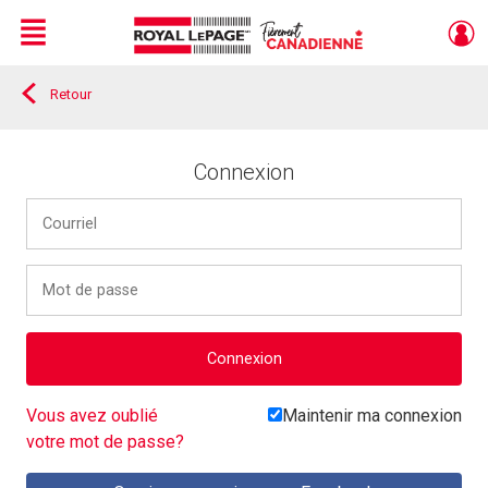
Menu
Retour
Live
En Direct
Connexion
Courriel
:
Password:
Maintenir
Vous avez oublié
Maintenir ma connexion
ma
votre mot de passe?
connexion