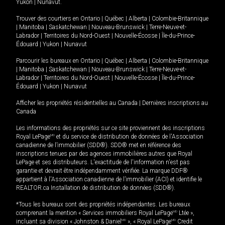
Yukon
|
Nunavut
.
Trouver des courtiers en
Ontario
|
Québec
|
Alberta
|
Colombie-Britannique
|
Manitoba
|
Saskatchewan
|
Nouveau-Brunswick
|
Terre-Neuve-et-
Labrador
|
Territoires du Nord-Ouest
|
Nouvelle-Écosse
|
Île-du-Prince-
Édouard
|
Yukon
|
Nunavut
Parcourir les bureaux en
Ontario
|
Québec
|
Alberta
|
Colombie-Britannique
|
Manitoba
|
Saskatchewan
|
Nouveau-Brunswick
|
Terre-Neuve-et-
Labrador
|
Territoires du Nord-Ouest
|
Nouvelle-Écosse
|
Île-du-Prince-
Édouard
|
Yukon
|
Nunavut
Afficher les propriétés résidentielles au Canada
|
Dernières inscriptions au
Canada
Les informations des propriétés sur ce site proviennent des inscriptions
Royal LePage
MD
et du service de distribution de données de l'Association
canadienne de l’immobilier (SDD®). SDD® met en référence des
inscriptions tenues par des agences immobilières autres que Royal
LePage et ses distributeurs. L'exactitude de l'information n'est pas
garantie et devrait être indépendamment vérifiée. La marque DDF®
appartient à l'Association canadienne de l’immobilier (ACI) et identifie le
REALTOR.ca Installation de distribution de données (SDD®).
*Tous les bureaux sont des propriétés indépendantes. Les bureaux
comprenant la mention « Services immobiliers Royal LePage
MD
Ltée »,
incluant sa division « Johnston & Daniel
MD
», « Royal LePage
MD
Credit