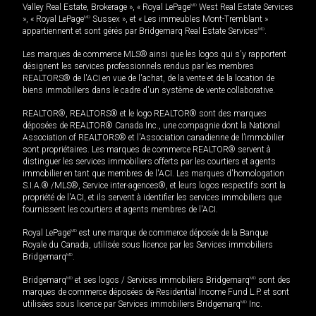
Valley Real Estate, Brokerage », « Royal LePage
MD
West Real Estate Services
», « Royal LePage
MD
Sussex », et « Les immeubles Mont-Tremblant »
appartiennent et sont gérés par Bridgemarq Real Estate Services
MD
.
Les marques de commerce MLS® ainsi que les logos qui s'y rapportent
désignent les services professionnels rendus par les membres
REALTORS® de l'ACI en vue de l'achat, de la vente et de la location de
biens immobiliers dans le cadre d'un système de vente collaborative.
REALTOR®, REALTORS® et le logo REALTOR® sont des marques
déposées de REALTOR® Canada Inc., une compagnie dont la National
Association of REALTORS® et l'Association canadienne de l’immobilier
sont propriétaires. Les marques de commerce REALTOR® servent à
distinguer les services immobiliers offerts par les courtiers et agents
immobilier en tant que membres de l'ACI. Les marques d'homologation
S.I.A.® /MLS®, Service inter-agences®, et leurs logos respectifs sont la
propriété de l'ACI, et ils servent à identifier les services immobiliers que
fournissent les courtiers et agents membres de l'ACI.
Royal LePage
MD
est une marque de commerce déposée de la Banque
Royale du Canada, utilisée sous licence par les Services immobiliers
Bridgemarq
MD
.
Bridgemarq
MD
et ses logos / Services immobiliers Bridgemarq
MD
sont des
marques de commerce déposées de Residential Income Fund L.P. et sont
utilisées sous licence par Services immobiliers Bridgemarq
MD
Inc.