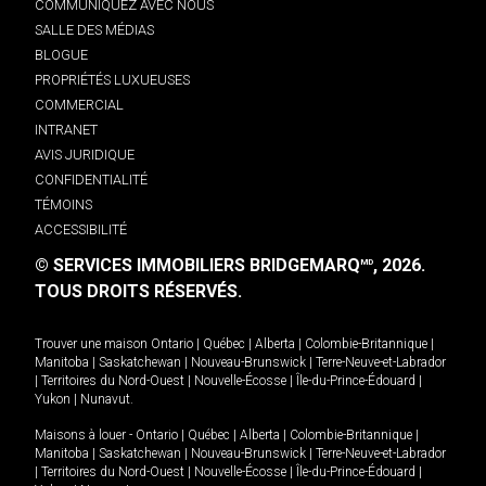
COMMUNIQUEZ AVEC NOUS
SALLE DES MÉDIAS
BLOGUE
PROPRIÉTÉS LUXUEUSES
COMMERCIAL
INTRANET
AVIS JURIDIQUE
CONFIDENTIALITÉ
TÉMOINS
ACCESSIBILITÉ
© SERVICES IMMOBILIERS BRIDGEMARQ
, 2026.
MD
TOUS DROITS RÉSERVÉS.
Trouver une maison
Ontario
|
Québec
|
Alberta
|
Colombie-Britannique
|
Manitoba
|
Saskatchewan
|
Nouveau-Brunswick
|
Terre-Neuve-et-Labrador
|
Territoires du Nord-Ouest
|
Nouvelle-Écosse
|
Île-du-Prince-Édouard
|
Yukon
|
Nunavut
.
Maisons à louer -
Ontario
|
Québec
|
Alberta
|
Colombie-Britannique
|
Manitoba
|
Saskatchewan
|
Nouveau-Brunswick
|
Terre-Neuve-et-Labrador
|
Territoires du Nord-Ouest
|
Nouvelle-Écosse
|
Île-du-Prince-Édouard
|