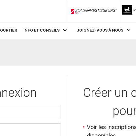
ZoneInvestisseurs RLP
COURTIER
INFO ET CONSEILS
JOIGNEZ-VOUS À NOUS
nexion
Créer un
pour
Voir les inscription
disponibles