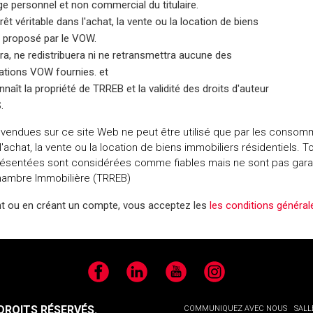
e personnel et non commercial du titulaire.
érêt véritable dans l'achat, la vente ou la location de biens
e proposé par le VOW.
era, ne redistribuera ni ne retransmettra aucune des
tions VOW fournies. et
onnaît la propriété de TRREB et la validité des droits d'auteur
.
vendues sur ce site Web ne peut être utilisé que par les consomm
 l'achat, la vente ou la location de biens immobiliers résidentiels.
sentées sont considérées comme fiables mais ne sont pas garan
Chambre Immobilière (TRREB)
t ou en créant un compte, vous acceptez les
les conditions généra
Facebook
LinkedIn
YouTube
Instagram
ROITS RÉSERVÉS.
COMMUNIQUEZ AVEC NOUS
SALL