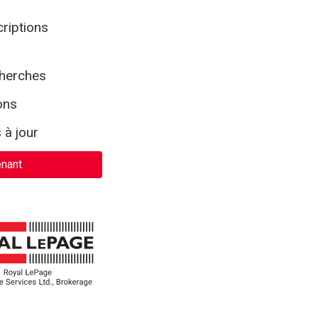
criptions
cherches
ons
 à jour