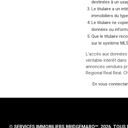
destinées à un usag
Le titulaire a un int
immobiliers du typ
Le titulaire ne copi
données ou informa
Que le titulaire rec
sur le système MLS
L'accès aux données 
véritable intérêt dans
annonces vendues pré
Regional Real Real. 
En vous connectan
© SERVICES IMMOBILIERS BRIDGEMARQ
, 2026.
TOUS D
MD