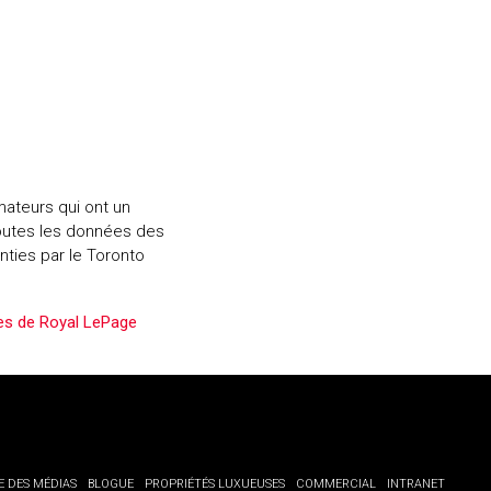
ateurs qui ont un
 Toutes les données des
ties par le Toronto
les de Royal LePage
E DES MÉDIAS
BLOGUE
PROPRIÉTÉS LUXUEUSES
COMMERCIAL
INTRANET