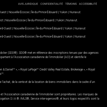
AVIS JURIDIQUE
CONFIDENTIALITÉ
TÉMOINS
ACCESSIBILITÉ
-Ouest
|
Nouvelle-Écosse
|
Île-du-Prince-Édouard
|
Yukon
|
Nunavut
.
est
|
Nouvelle-Écosse
|
Île-du-Prince-Édouard
|
Yukon
|
Nunavut
.
Nord-Ouest
|
Nouvelle-Écosse
|
Île-du-Prince-Édouard
|
Yukon
|
Nunavut
Nord-Ouest
|
Nouvelle-Écosse
|
Île-du-Prince-Édouard
|
Yukon
|
Nunavut
mobilier (SDD®). SDD® met en référence des inscriptions tenues par des agences
rtient à l'Association canadienne de l’immobilier (ACI) et identifie le
on & Daniel
MD
», « Royal LePage
MD
Credit Valley Real Estate, Brokerage », « Royal
es
MD
.
chat, de la vente et de la location de biens immobiliers dans le cadre d'un
Association canadienne de l’immobilier sont propriétaires. Les marques de
ation S.I.A.® /MLS®, Service inter-agences®, et leurs logos respectifs sont la