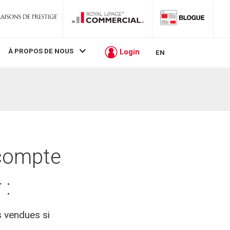
À PROPOS DE NOUS
Login
EN
 compte
 :
s vendues si