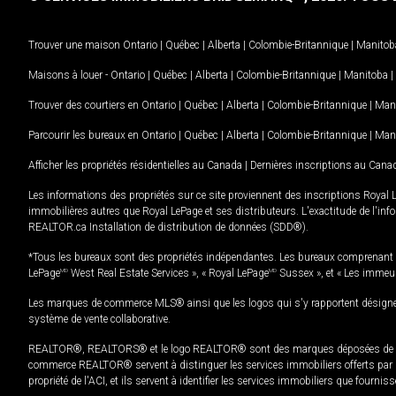
Trouver une maison
Ontario
|
Québec
|
Alberta
|
Colombie-Britannique
|
Manitob
Maisons à louer -
Ontario
|
Québec
|
Alberta
|
Colombie-Britannique
|
Manitoba
|
Trouver des courtiers en
Ontario
|
Québec
|
Alberta
|
Colombie-Britannique
|
Man
Parcourir les bureaux en
Ontario
|
Québec
|
Alberta
|
Colombie-Britannique
|
Man
Afficher les propriétés résidentielles au Canada
|
Dernières inscriptions au Cana
Les informations des propriétés sur ce site proviennent des inscriptions Royal 
immobilières autres que Royal LePage et ses distributeurs. L'exactitude de l'info
REALTOR.ca Installation de distribution de données (SDD®).
*Tous les bureaux sont des propriétés indépendantes. Les bureaux comprenant 
LePage
MD
West Real Estate Services », « Royal LePage
MD
Sussex », et « Les immeu
Les marques de commerce MLS® ainsi que les logos qui s'y rapportent désignent
système de vente collaborative.
REALTOR®, REALTORS® et le logo REALTOR® sont des marques déposées de REAL
commerce REALTOR® servent à distinguer les services immobiliers offerts par le
propriété de l'ACI, et ils servent à identifier les services immobiliers que fourni