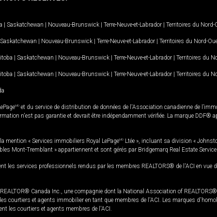
a
|
Saskatchewan
|
Nouveau-Brunswick
|
Terre-Neuve-et-Labrador
|
Territoires du Nord
Saskatchewan
|
Nouveau-Brunswick
|
Terre-Neuve-et-Labrador
|
Territoires du Nord-Ou
itoba
|
Saskatchewan
|
Nouveau-Brunswick
|
Terre-Neuve-et-Labrador
|
Territoires du 
itoba
|
Saskatchewan
|
Nouveau-Brunswick
|
Terre-Neuve-et-Labrador
|
Territoires du 
da
LePage
MD
et du service de distribution de données de l'Association canadienne de l’im
rmation n'est pas garantie et devrait être indépendamment vérifiée. La marque DDF® appa
la mention « Services immobiliers Royal LePage
MD
Ltée », incluant sa division « Johnst
bles Mont-Tremblant » appartiennent et sont gérés par Bridgemarq Real Estate Servic
 les services professionnels rendus par les membres REALTORS® de l'ACI en vue de l'a
TOR® Canada Inc., une compagnie dont la National Association of REALTORS® et l'
s courtiers et agents immobilier en tant que membres de l'ACI. Les marques d'homolog
ssent les courtiers et agents membres de l'ACI.