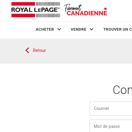
ACHETER
VENDRE
TROUVER UN 
Live
En Direct
Retour
Con
Courriel
:
Password: