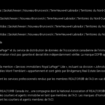
a
|
Saskatchewan
|
Nouveau-Brunswick
|
Terre-Neuve-et-Labrador
|
Territoires du Nord
Saskatchewan
|
Nouveau-Brunswick
|
Terre-Neuve-et-Labrador
|
Territoires du Nord-Ou
itoba
|
Saskatchewan
|
Nouveau-Brunswick
|
Terre-Neuve-et-Labrador
|
Territoires du 
itoba
|
Saskatchewan
|
Nouveau-Brunswick
|
Terre-Neuve-et-Labrador
|
Territoires du 
da
LePage
MD
et du service de distribution de données de l'Association canadienne de l’im
rmation n'est pas garantie et devrait être indépendamment vérifiée. La marque DDF® appa
la mention « Services immobiliers Royal LePage
MD
Ltée », incluant sa division « Johnst
bles Mont-Tremblant » appartiennent et sont gérés par Bridgemarq Real Estate Servic
 les services professionnels rendus par les membres REALTORS® de l'ACI en vue de l'a
TOR® Canada Inc., une compagnie dont la National Association of REALTORS® et l'
s courtiers et agents immobilier en tant que membres de l'ACI. Les marques d'homolog
ssent les courtiers et agents membres de l'ACI.