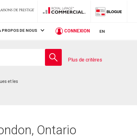
À PROPOS DE NOUS
CONNEXION
EN
Entrez
le
Plus de critères
nom
de
l'école
ondon, Ontario