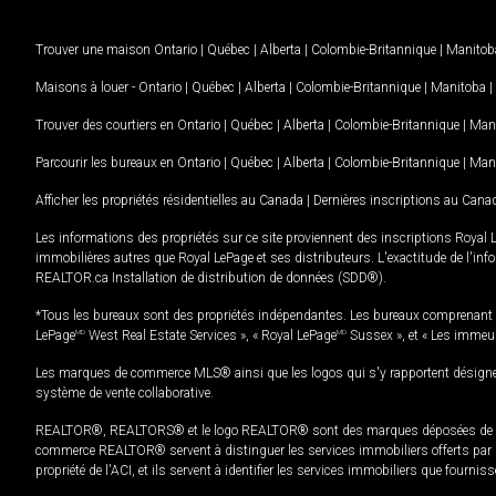
Trouver une maison
Ontario
|
Québec
|
Alberta
|
Colombie-Britannique
|
Manitob
Maisons à louer -
Ontario
|
Québec
|
Alberta
|
Colombie-Britannique
|
Manitoba
|
Trouver des courtiers en
Ontario
|
Québec
|
Alberta
|
Colombie-Britannique
|
Man
Parcourir les bureaux en
Ontario
|
Québec
|
Alberta
|
Colombie-Britannique
|
Man
Afficher les propriétés résidentielles au Canada
|
Dernières inscriptions au Cana
Les informations des propriétés sur ce site proviennent des inscriptions Royal 
immobilières autres que Royal LePage et ses distributeurs. L'exactitude de l'info
REALTOR.ca Installation de distribution de données (SDD®).
*Tous les bureaux sont des propriétés indépendantes. Les bureaux comprenant 
LePage
MD
West Real Estate Services », « Royal LePage
MD
Sussex », et « Les immeu
Les marques de commerce MLS® ainsi que les logos qui s'y rapportent désignent
système de vente collaborative.
REALTOR®, REALTORS® et le logo REALTOR® sont des marques déposées de REAL
commerce REALTOR® servent à distinguer les services immobiliers offerts par le
propriété de l'ACI, et ils servent à identifier les services immobiliers que fourni