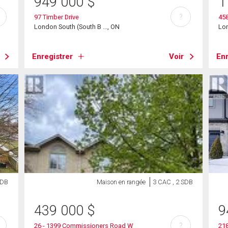
949 000
$
1
?
97 Timber Drive
45
London South (South B ..., ON
Lon
Enregistrer
Voir
Enr
SDB
Maison en rangée
3 CAC , 2 SDB
439 000
$
9
?
26 - 1399 Commissioners Road W
21