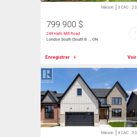
Maison
3 CAC , 2 
799 900
$
?
249 Halls Mill Road
London South (South B ..., ON
Enregistrer
Voir
Maison
4 CAC , 3 