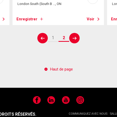
London South (South B ..., ON
Lon
Enregistrer
Voir
Enr
1
2
prev
next
Haut de page
Facebook
LinkedIn
YouTube
Instagram
ROITS RÉSERVÉS.
COMMUNIQUEZ AVEC NOUS
SALL