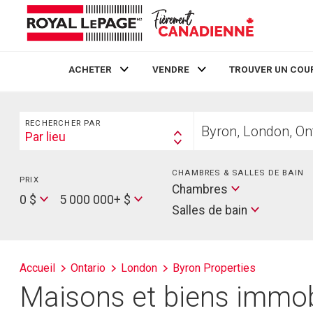
ACHETER
VENDRE
TROUVER UN COU
Live
En Direct
Rechercher
Trouvez
RECHERCHER PAR
votre
Par lieu
Search
foyer
By
CHAMBRES & SALLES DE BAIN
PRIX
Min
Salles
Chambres
Price
Max
0 $
5 000 000+ $
de
Salles de bain
Price
bain
Accueil
Ontario
London
Byron Properties
Maisons et biens immobi