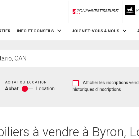
ZoneInvestisseurs RLP
RTIER
INFO ET CONSEILS
JOIGNEZ-VOUS À NOUS
Chambres
Afficher
ACHAT OU LOCATION
Afficher les inscriptions vendues et les
Achat
Location
les
historiques d'inscriptions
Achat
inscriptions
ou
vendues
location
et
les
historiques
d'inscriptions
liers à vendre à Byron, L