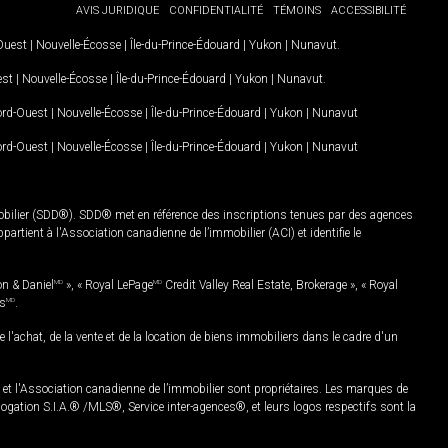
AVIS JURIDIQUE
CONFIDENTIALITÉ
TÉMOINS
ACCESSIBILITÉ
-Ouest
|
Nouvelle-Écosse
|
Île-du-Prince-Édouard
|
Yukon
|
Nunavut
.
est
|
Nouvelle-Écosse
|
Île-du-Prince-Édouard
|
Yukon
|
Nunavut
.
Nord-Ouest
|
Nouvelle-Écosse
|
Île-du-Prince-Édouard
|
Yukon
|
Nunavut
Nord-Ouest
|
Nouvelle-Écosse
|
Île-du-Prince-Édouard
|
Yukon
|
Nunavut
mobilier (SDD®). SDD® met en référence des inscriptions tenues par des agences
rtient à l'Association canadienne de l’immobilier (ACI) et identifie le
on & Daniel
MD
», « Royal LePage
MD
Credit Valley Real Estate, Brokerage », « Royal
es
MD
.
chat, de la vente et de la location de biens immobiliers dans le cadre d'un
Association canadienne de l’immobilier sont propriétaires. Les marques de
ation S.I.A.® /MLS®, Service inter-agences®, et leurs logos respectifs sont la