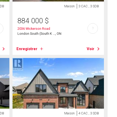
SDB
Maison
3 CAC , 3 SDB
884 000
$
?
2036 Wickerson Road
London South (South K ..., ON
Enregistrer
Voir
SDB
Maison
4 CAC , 3 SDB