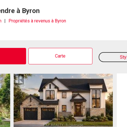
endre à Byron
n
Propriétés à revenus à Byron
o
Carte
Sty