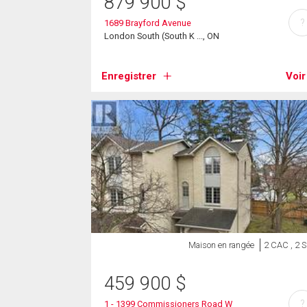
879 900
$
?
1689 Brayford Avenue
London South (South K ..., ON
Enregistrer
Voir
Maison en rangée
2 CAC , 2 
459 900
$
?
1 - 1399 Commissioners Road W