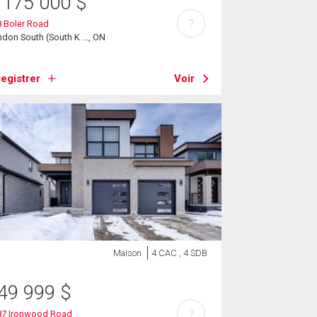
 175 000
$
?
8 Boler Road
don South (South K ..., ON
egistrer
Voir
Maison
4 CAC , 4 SDB
49 999
$
?
87 Ironwood Road