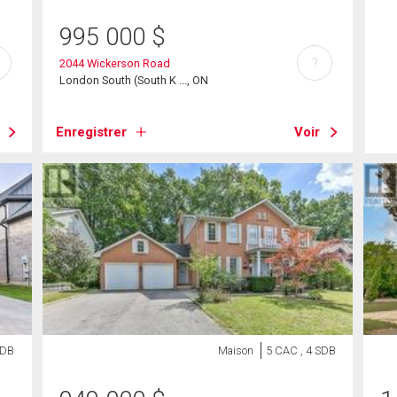
995 000
$
?
2044 Wickerson Road
London South (South K ..., ON
Enregistrer
Voir
SDB
Maison
5 CAC , 4 SDB