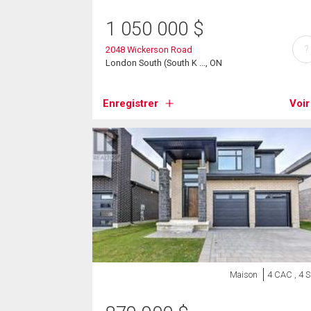
1 050 000
$
?
2048 Wickerson Road
London South (South K ..., ON
Enregistrer
Voir
Maison
4 CAC , 4 