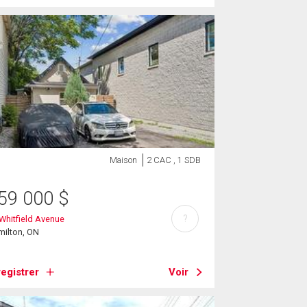
Maison
2 CAC , 1 SDB
59 000
$
?
Whitfield Avenue
milton, ON
egistrer
Voir