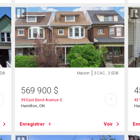
SDB
Maison
3 CAC , 3 SDB
569 900
$
4
?
39 East Bend Avenue S
43 
Hamilton, ON
Ha
Enregistrer
Voir
Enr