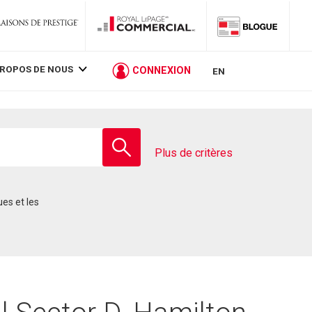
PROPOS DE NOUS
CONNEXION
EN
Entrez
le
Plus de critères
nom
de
l'école
ues et les