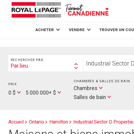
Live
En Direct
ACHETER
VENDRE
TROUVER UN COU
Rechercher
Trouvez
RECHERCHER PAR
votre
Par lieu
Search
foyer
By
CHAMBRES & SALLES DE BAIN
PRIX
Min
Salles
Chambres
Price
Max
0 $
5 000 000+ $
de
Salles de bain
Price
bain
Accueil
Ontario
Hamilton
Industrial Sector D Propertie