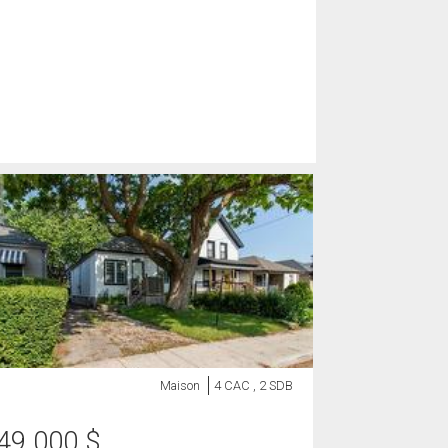
Maison
4 CAC , 2 SDB
49 000
$