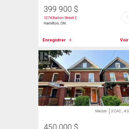
399 900
$
?
1274 Barton Street E
Hamilton, ON
Enregistrer
Voir
Maison
3 CAC , 4 
450 000
$