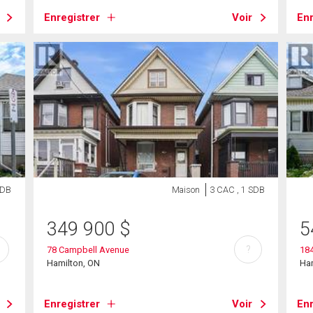
Enregistrer
Voir
Enr
SDB
Maison
3 CAC , 1 SDB
349 900
$
5
?
78 Campbell Avenue
184
Hamilton, ON
Ha
Enregistrer
Voir
Enr