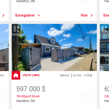
Hamilton, ON
Ha
Enregistrer
Voir
Enr
ent
Maison
4 CAC , 4 SDB
VISITE LIBRE
597 000
$
6
?
78 Hillyard Street
24
Hamilton, ON
Ha