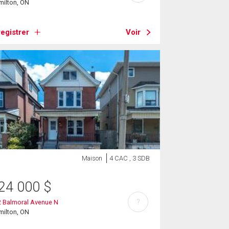
milton, ON
egistrer
Voir
Maison
4 CAC , 3 SDB
24 000
$
?
2 Balmoral Avenue N
milton, ON