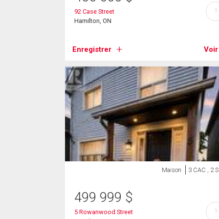
?
92 Case Street
Hamilton, ON
Enregistrer
Voir
Maison
3 CAC , 2 
499 999
$
?
5 Rowanwood Street