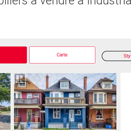
liers à vendre à Industria
o
Carte
Sty