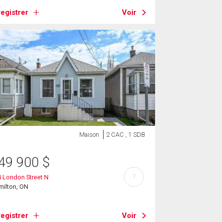
egistrer
Voir
Maison
2 CAC , 1 SDB
49 900
$
?
 London Street N
milton, ON
egistrer
Voir