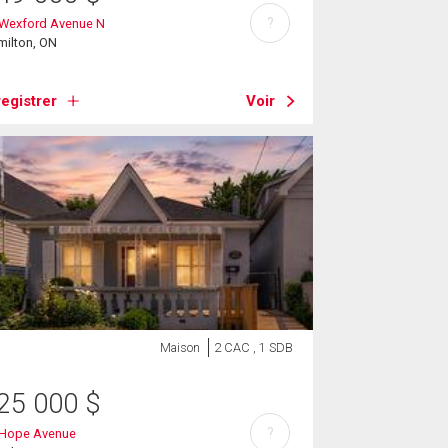
?
 Wexford Avenue N
milton, ON
egistrer
Voir
Maison
2 CAC , 1 SDB
25 000
$
?
 Hope Avenue