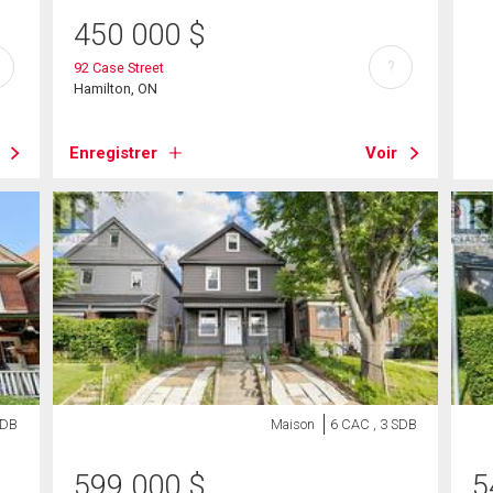
450 000
$
?
92 Case Street
Hamilton, ON
Enregistrer
Voir
SDB
Maison
6 CAC , 3 SDB
599 000
$
5