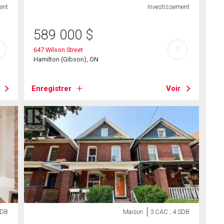
ent
Investissement
589 000
$
?
647 Wilson Street
Hamilton (Gibson), ON
Enregistrer
Voir
SDB
Maison
3 CAC , 4 SDB