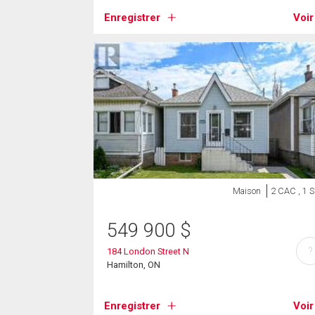
Enregistrer
Voir
Maison
2 CAC , 1 
549 900
$
?
184 London Street N
Hamilton, ON
Enregistrer
Voir