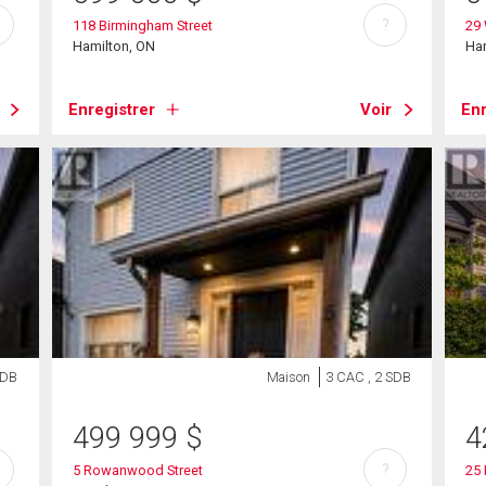
?
118 Birmingham Street
29
Hamilton, ON
Ha
Enregistrer
Voir
Enr
SDB
Maison
3 CAC , 2 SDB
499 999
$
4
?
5 Rowanwood Street
25