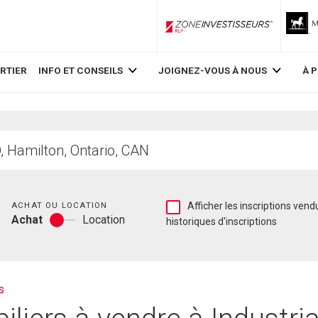
ZoneInvestisseurs RLP
RTIER
INFO ET CONSEILS
JOIGNEZ-VOUS À NOUS
À 
Chambres
Afficher
ACHAT OU LOCATION
Afficher les inscriptions vend
Achat
Location
les
historiques d'inscriptions
Achat
inscriptions
ou
vendues
location
et
les
historiques
s
d'inscriptions