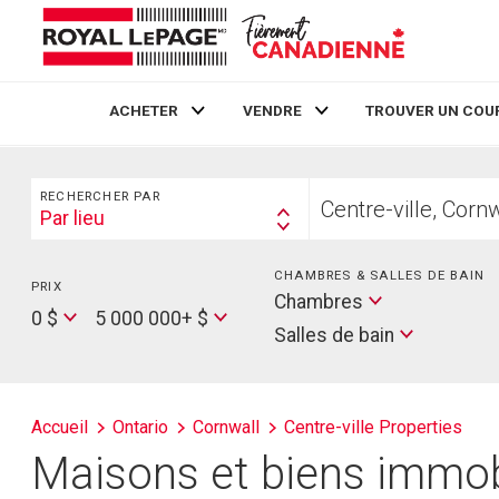
ACHETER
VENDRE
TROUVER UN COU
Live
En Direct
Rechercher
Trouvez
RECHERCHER PAR
votre
Par lieu
Search
foyer
By
CHAMBRES & SALLES DE BAIN
PRIX
Min
Salles
Chambres
Price
Max
0 $
5 000 000+ $
de
Salles de bain
Price
bain
Accueil
Ontario
Cornwall
Centre-ville Properties
Maisons et biens immobil