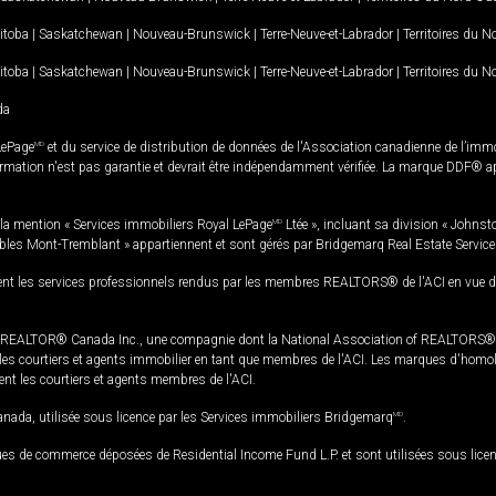
itoba
|
Saskatchewan
|
Nouveau-Brunswick
|
Terre-Neuve-et-Labrador
|
Territoires du 
itoba
|
Saskatchewan
|
Nouveau-Brunswick
|
Terre-Neuve-et-Labrador
|
Territoires du 
da
LePage
MD
et du service de distribution de données de l'Association canadienne de l’im
rmation n'est pas garantie et devrait être indépendamment vérifiée. La marque DDF® appa
la mention « Services immobiliers Royal LePage
MD
Ltée », incluant sa division « Johnst
bles Mont-Tremblant » appartiennent et sont gérés par Bridgemarq Real Estate Servic
 les services professionnels rendus par les membres REALTORS® de l'ACI en vue de l'a
TOR® Canada Inc., une compagnie dont la National Association of REALTORS® et l'
s courtiers et agents immobilier en tant que membres de l'ACI. Les marques d'homolog
ssent les courtiers et agents membres de l'ACI.
da, utilisée sous licence par les Services immobiliers Bridgemarq
MD
.
s de commerce déposées de Residential Income Fund L.P. et sont utilisées sous lice