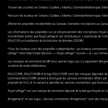
Trouver des courtiers en
Ontario
|
Québec
|
Alberta
|
Colombie-Britannique
|
Man
Parcourir les bureaux en
Ontario
|
Québec
|
Alberta
|
Colombie-Britannique
|
Man
Afficher les propriétés résidentielles au Canada
|
Dernières inscriptions au Cana
Les informations des propriétés sur ce site proviennent des inscriptions Royal 
immobilières autres que Royal LePage et ses distributeurs. L'exactitude de l'info
REALTOR.ca Installation de distribution de données (SDD®).
*Tous les bureaux sont des propriétés indépendantes. Les bureaux comprenant 
LePage
MD
West Real Estate Services », « Royal LePage
MD
Sussex », et « Les immeu
Les marques de commerce MLS® ainsi que les logos qui s'y rapportent désignent
système de vente collaborative.
REALTOR®, REALTORS® et le logo REALTOR® sont des marques déposées de REAL
commerce REALTOR® servent à distinguer les services immobiliers offerts par le
propriété de l'ACI, et ils servent à identifier les services immobiliers que fourni
Royal LePage
MD
est une marque de commerce déposée de la Banque Royale du Cana
Bridgemarq
MD
et ses logos / Services immobiliers Bridgemarq
MD
sont des marque