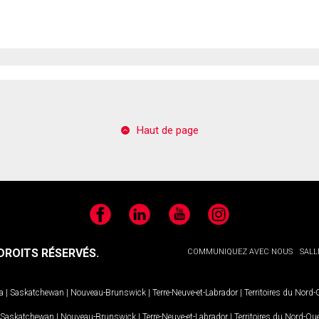
Haut de page
Facebook
LinkedIn
YouTube
Instagram
ROITS RÉSERVÉS.
COMMUNIQUEZ AVEC NOUS
SALL
a
|
Saskatchewan
|
Nouveau-Brunswick
|
Terre-Neuve-et-Labrador
|
Territoires du Nord
Saskatchewan
|
Nouveau-Brunswick
|
Terre-Neuve-et-Labrador
|
Territoires du Nord-Ou