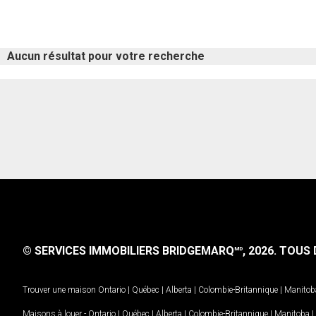
Aucun résultat pour votre recherche
© SERVICES IMMOBILIERS BRIDGEMARQ
, 2026.
TOUS D
MD
Trouver une maison
Ontario
|
Québec
|
Alberta
|
Colombie-Britannique
|
Manitob
Maisons à louer -
Ontario
|
Québec
|
Alberta
|
Colombie-Britannique
|
Manitoba
|