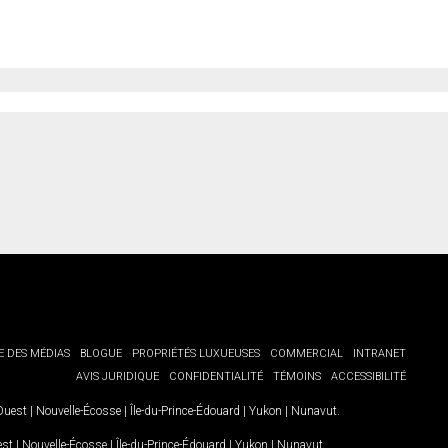
E DES MÉDIAS
BLOGUE
PROPRIÉTÉS LUXUEUSES
COMMERCIAL
INTRANET
AVIS JURIDIQUE
CONFIDENTIALITÉ
TÉMOINS
ACCESSIBILITÉ
-Ouest
|
Nouvelle-Écosse
|
Île-du-Prince-Édouard
|
Yukon
|
Nunavut
.
est
|
Nouvelle-Écosse
|
Île-du-Prince-Édouard
|
Yukon
|
Nunavut
.