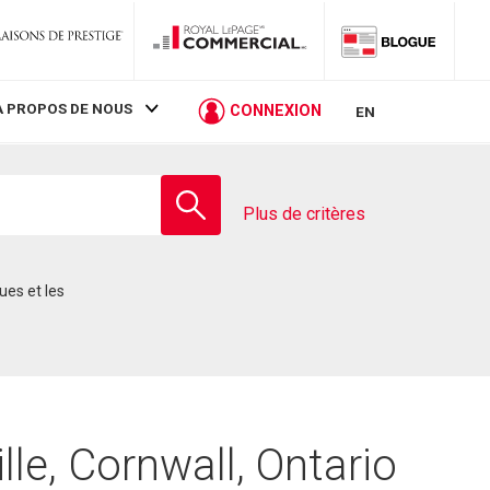
À PROPOS DE NOUS
CONNEXION
EN
Entrez
le
Plus de critères
nom
de
l'école
le, Cornwall, Ontario