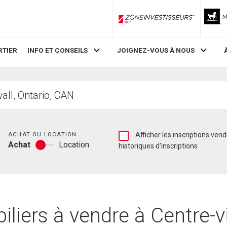
ZoneInvestisseurs RLP
RTIER
INFO ET CONSEILS
JOIGNEZ-VOUS À NOUS
Chambres
Afficher
ACHAT OU LOCATION
Afficher les inscriptions vendues et les
Achat
Location
les
historiques d'inscriptions
Achat
inscriptions
ou
vendues
location
et
les
historiques
d'inscriptions
iers à vendre à Centre-vil