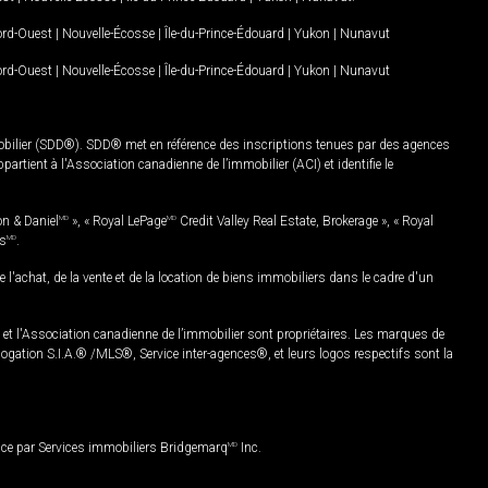
Nord-Ouest
|
Nouvelle-Écosse
|
Île-du-Prince-Édouard
|
Yukon
|
Nunavut
Nord-Ouest
|
Nouvelle-Écosse
|
Île-du-Prince-Édouard
|
Yukon
|
Nunavut
mobilier (SDD®). SDD® met en référence des inscriptions tenues par des agences
rtient à l'Association canadienne de l’immobilier (ACI) et identifie le
on & Daniel
MD
», « Royal LePage
MD
Credit Valley Real Estate, Brokerage », « Royal
es
MD
.
chat, de la vente et de la location de biens immobiliers dans le cadre d'un
Association canadienne de l’immobilier sont propriétaires. Les marques de
ation S.I.A.® /MLS®, Service inter-agences®, et leurs logos respectifs sont la
nce par Services immobiliers Bridgemarq
MD
Inc.