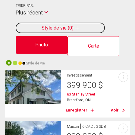
TRIER PAR:
Plus récent
Style de vie
0
Photo
Carte
Style de vie
10
Investissement
?
399 900
$
83 Stanley Street
Brantford, ON
Enregistrer
Voir
Maison
6 CAC , 3 SDB
?