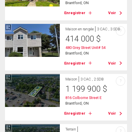
Brantford, ON
Enregistrer
Voir
Maison en rangée
3 CAC , 3 SDB
?
414 000
$
480 Grey Street Unit# 54
Brantford, ON
Enregistrer
Voir
Maison
3 CAC , 2 SDB
?
1 199 900
$
816 Colborne Street E
Brantford, ON
Enregistrer
Voir
Terrain
?