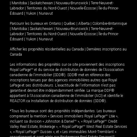
|
Manitoba
|
Saskatchewan
|
Nouveau-Brunswick
|
Terre-Neuve-et-
Labrador
|
Territoires du Nord-Ouest
|
Nouvelle-Écosse
|
Île-du-Prince-
Édouard
|
Yukon
|
Nunavut
Parcourir les bureaux en
Ontario
|
Québec
|
Alberta
|
Colombie-Britannique
|
Manitoba
|
Saskatchewan
|
Nouveau-Brunswick
|
Terre-Neuve-et-
Labrador
|
Territoires du Nord-Ouest
|
Nouvelle-Écosse
|
Île-du-Prince-
Édouard
|
Yukon
|
Nunavut
Afficher les propriétés résidentielles au Canada
|
Dernières inscriptions au
Canada
Les informations des propriétés sur ce site proviennent des inscriptions
Royal LePage
MD
et du service de distribution de données de l'Association
canadienne de l’immobilier (SDD®). SDD® met en référence des
inscriptions tenues par des agences immobilières autres que Royal
LePage et ses distributeurs. L'exactitude de l'information n'est pas
garantie et devrait être indépendamment vérifiée. La marque DDF®
appartient à l'Association canadienne de l’immobilier (ACI) et identifie le
REALTOR.ca Installation de distribution de données (SDD®).
*Tous les bureaux sont des propriétés indépendantes. Les bureaux
comprenant la mention « Services immobiliers Royal LePage
MD
Ltée »,
incluant sa division « Johnston & Daniel
MD
», « Royal LePage
MD
Credit
Valley Real Estate, Brokerage », « Royal LePage
MD
West Real Estate Services
», « Royal LePage
MD
Sussex », et « Les immeubles Mont-Tremblant »
appartiennent et sont gérés par Bridgemarq Real Estate Services
MD
.