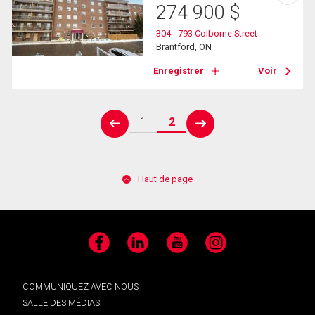
274 900
$
304 - 793 Colborne Street
Brantford, ON
Enregistrer
Voir
1
2
prev
next
Haut de page
Facebook
LinkedIn
YouTube
Instagram
COMMUNIQUEZ AVEC NOUS
SALLE DES MÉDIAS