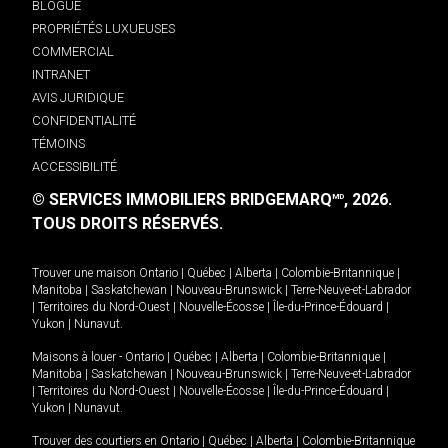
BLOGUE
PROPRIÉTÉS LUXUEUSES
COMMERCIAL
INTRANET
AVIS JURIDIQUE
CONFIDENTIALITÉ
TÉMOINS
ACCESSIBILITÉ
© SERVICES IMMOBILIERS BRIDGEMARQ
, 2026.
MD
TOUS DROITS RÉSERVÉS.
Trouver une maison
Ontario
|
Québec
|
Alberta
|
Colombie-Britannique
|
Manitoba
|
Saskatchewan
|
Nouveau-Brunswick
|
Terre-Neuve-et-Labrador
|
Territoires du Nord-Ouest
|
Nouvelle-Écosse
|
Île-du-Prince-Édouard
|
Yukon
|
Nunavut
.
Maisons à louer -
Ontario
|
Québec
|
Alberta
|
Colombie-Britannique
|
Manitoba
|
Saskatchewan
|
Nouveau-Brunswick
|
Terre-Neuve-et-Labrador
|
Territoires du Nord-Ouest
|
Nouvelle-Écosse
|
Île-du-Prince-Édouard
|
Yukon
|
Nunavut
.
Trouver des courtiers en
Ontario
|
Québec
|
Alberta
|
Colombie-Britannique