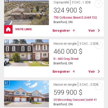
Copropriété
3 CAC , 1 SDB
?
324 900
$
793 Colborne Street E Unit# 512
Brantford, ON
VISITE LIBRE
Enregistrer
Voir
Maison en rangée
3 CAC , 2 SDB
?
460 000
$
B - 660 Grey Street
Brantford, ON
Enregistrer
Voir
Maison en rangée
3 CAC , 3 SDB
?
599 900
$
20 Mcconkey Crescent Unit# 41
Brantford, ON