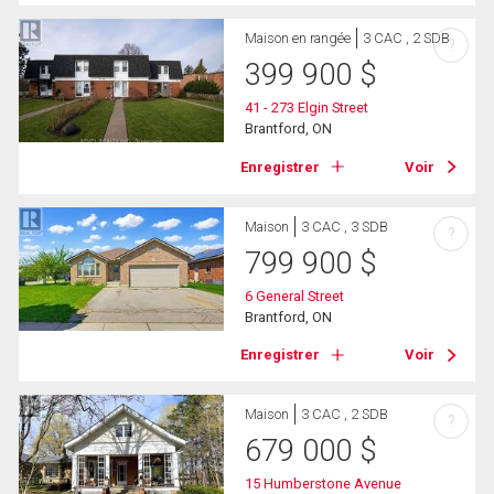
Maison en rangée
3 CAC , 2 SDB
?
399 900
$
41 - 273 Elgin Street
Brantford, ON
Enregistrer
Voir
Maison
3 CAC , 3 SDB
?
799 900
$
6 General Street
Brantford, ON
Enregistrer
Voir
Maison
3 CAC , 2 SDB
?
679 000
$
15 Humberstone Avenue