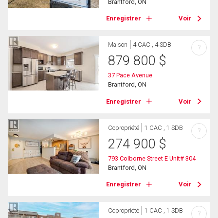
Brantford, ON
Enregistrer
Voir
Maison
4 CAC , 4 SDB
?
879 800
$
37 Pace Avenue
Brantford, ON
Enregistrer
Voir
Copropriété
1 CAC , 1 SDB
?
274 900
$
793 Colborne Street E Unit# 304
Brantford, ON
Enregistrer
Voir
Copropriété
1 CAC , 1 SDB
?