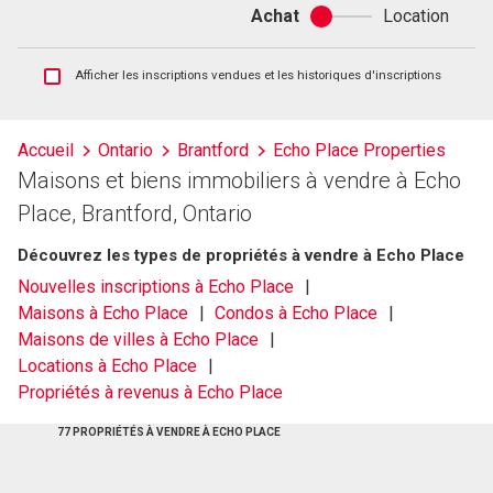
Achat
Location
Achat
ou
location
Afficher
Afficher les inscriptions vendues et les historiques d'inscriptions
les
inscriptions
vendues
Accueil
Ontario
Brantford
Echo Place Properties
et
Maisons et biens immobiliers à vendre à Echo
les
historiques
Place, Brantford, Ontario
d'inscriptions
Découvrez les types de propriétés à vendre à Echo Place
Nouvelles inscriptions à Echo Place
Maisons à Echo Place
Condos à Echo Place
Maisons de villes à Echo Place
Locations à Echo Place
Propriétés à revenus à Echo Place
77 PROPRIÉTÉS À VENDRE À ECHO PLACE