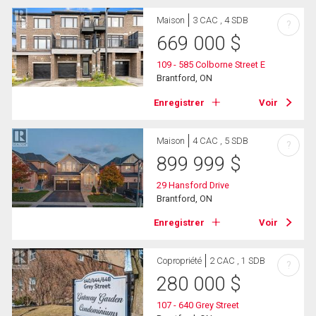
Maison
3 CAC , 4 SDB
?
669 000
$
109 - 585 Colborne Street E
Brantford, ON
Enregistrer
Voir
Maison
4 CAC , 5 SDB
?
899 999
$
29 Hansford Drive
Brantford, ON
Enregistrer
Voir
Copropriété
2 CAC , 1 SDB
?
280 000
$
107 - 640 Grey Street