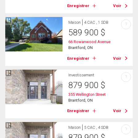
Enregistrer
Voir
Maison
4 CAC , 1 SDB
?
589 900
$
66 Rowanwood Avenue
Brantford, ON
Enregistrer
Voir
Investissement
?
879 900
$
355 Wellington Street
Brantford, ON
Enregistrer
Voir
Maison
5 CAC , 4 SDB
?
879 900
$