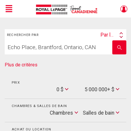
Menu
Rechercher
Live
En Direct
Par lieu
RECHERCHER PAR
Search
Trouvez
By
Entrez
votre
le
foyer
nom
de
Plus de critères
l'école
PRIX
Min
0 $
5 000 000+ $
Price
Max
Price
CHAMBRES & SALLES DE BAIN
Cham
Chambres
Salles de bain
Salles
de
bain
ACHAT OU LOCATION