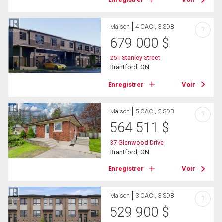
Maison
4 CAC , 3 SDB
?
679 000
$
251 Stanley Street
Brantford, ON
Enregistrer
Voir
Maison
5 CAC , 2 SDB
?
564 511
$
37 Glenwood Drive
Brantford, ON
Enregistrer
Voir
Maison
3 CAC , 3 SDB
?
529 900
$