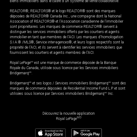
biens immobiliers dans le cadre d'un système de vente collaborative.
REALTOR®, REALTORS® et le logo REALTOR® sont des marques
déposées de REALTOR® Canada Inc., une compagnie dont la National
Association of REALTORS® et l'Association canadienne de l’immobilier
sont propriétaires. Les marques de commerce REALTOR® servent à
distinguer les services immobiliers offerts par les courtiers et agents
immobilier en tant que membres de l'ACI. Les marques d'homologation
S.I.A.® /MLS®, Service inter-agences®, et leurs logos respectifs sont la
propriété de l'ACI, et ils servent à identifier les services immobiliers que
fournissent les courtiers et agents membres de l'ACI.
Royal LePage
MD
est une marque de commerce déposée de la Banque
Royale du Canada, utilisée sous licence par les Services immobiliers
Bridgemarq
MD
.
Bridgemarq
MD
et ses logos / Services immobiliers Bridgemarq
MD
sont des
marques de commerce déposées de Residential Income Fund L.P. et sont
utilisées sous licence par Services immobiliers Bridgemarq
MD
Inc.
Découvrez la nouvelle application
MD
Royal LePage