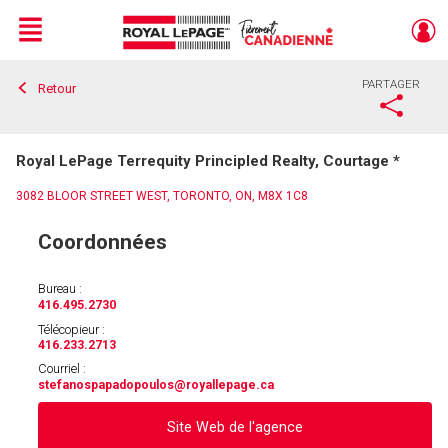
Menu
PARTAGER
Retour
Live
En Direct
Royal LePage Terrequity Principled Realty, Courtage *
3082 BLOOR STREET WEST, TORONTO, ON, M8X 1C8
Coordonnées
Bureau :
416.495.2730
Télécopieur :
416.233.2713
Courriel :
stefanospapadopoulos
@royallepage.ca
Site Web de l'agence