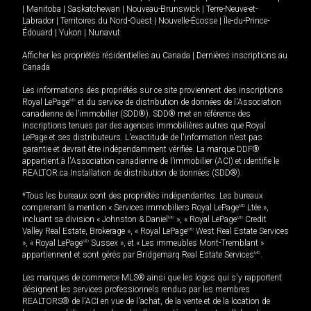
|
Manitoba
|
Saskatchewan
|
Nouveau-Brunswick
|
Terre-Neuve-et-
Labrador
|
Territoires du Nord-Ouest
|
Nouvelle-Écosse
|
Île-du-Prince-
Édouard
|
Yukon
|
Nunavut
Afficher les propriétés résidentielles au Canada
|
Dernières inscriptions au
Canada
Les informations des propriétés sur ce site proviennent des inscriptions
Royal LePage
MD
et du service de distribution de données de l'Association
canadienne de l’immobilier (SDD®). SDD® met en référence des
inscriptions tenues par des agences immobilières autres que Royal
LePage et ses distributeurs. L'exactitude de l'information n'est pas
garantie et devrait être indépendamment vérifiée. La marque DDF®
appartient à l'Association canadienne de l’immobilier (ACI) et identifie le
REALTOR.ca Installation de distribution de données (SDD®).
*Tous les bureaux sont des propriétés indépendantes. Les bureaux
comprenant la mention « Services immobiliers Royal LePage
MD
Ltée »,
incluant sa division « Johnston & Daniel
MD
», « Royal LePage
MD
Credit
Valley Real Estate, Brokerage », « Royal LePage
MD
West Real Estate Services
», « Royal LePage
MD
Sussex », et « Les immeubles Mont-Tremblant »
appartiennent et sont gérés par Bridgemarq Real Estate Services
MD
.
Les marques de commerce MLS® ainsi que les logos qui s'y rapportent
désignent les services professionnels rendus par les membres
REALTORS® de l'ACI en vue de l'achat, de la vente et de la location de