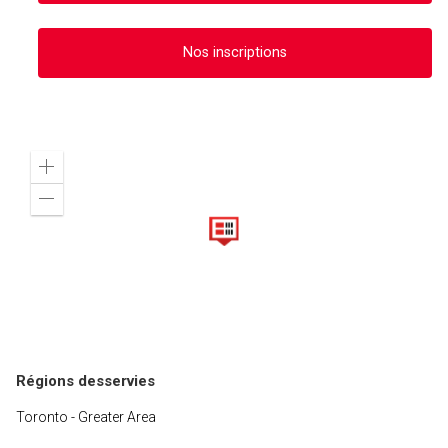
Nos inscriptions
Zoom
in
Zoom
out
Régions desservies
Toronto - Greater Area