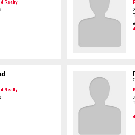
ed Realty
R
d
2
4
nd
C
ed Realty
R
d
2
4