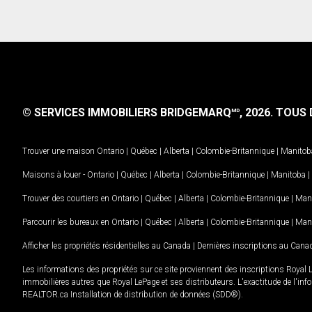
© SERVICES IMMOBILIERS BRIDGEMARQ
, 2026.
TOUS D
MD
Trouver une maison
Ontario
|
Québec
|
Alberta
|
Colombie-Britannique
|
Manitob
Maisons à louer -
Ontario
|
Québec
|
Alberta
|
Colombie-Britannique
|
Manitoba
|
Trouver des courtiers en
Ontario
|
Québec
|
Alberta
|
Colombie-Britannique
|
Man
Parcourir les bureaux en
Ontario
|
Québec
|
Alberta
|
Colombie-Britannique
|
Man
Afficher les propriétés résidentielles au Canada
|
Dernières inscriptions au Cana
Les informations des propriétés sur ce site proviennent des inscriptions Royal 
immobilières autres que Royal LePage et ses distributeurs. L'exactitude de l'info
REALTOR.ca Installation de distribution de données (SDD®).