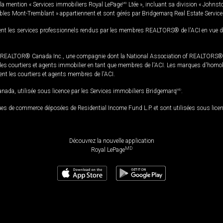
la mention « Services immobiliers Royal LePage
MD
Ltée », incluant sa division « Johnst
bles Mont-Tremblant » appartiennent et sont gérés par Bridgemarq Real Estate Servic
 les services professionnels rendus par les membres REALTORS® de l'ACI en vue de l'a
TOR® Canada Inc., une compagnie dont la National Association of REALTORS® et l'
s courtiers et agents immobilier en tant que membres de l'ACI. Les marques d'homolog
ssent les courtiers et agents membres de l'ACI.
da, utilisée sous licence par les Services immobiliers Bridgemarq
MD
.
s de commerce déposées de Residential Income Fund L.P. et sont utilisées sous lice
Découvrez la nouvelle application
MD
Royal LePage