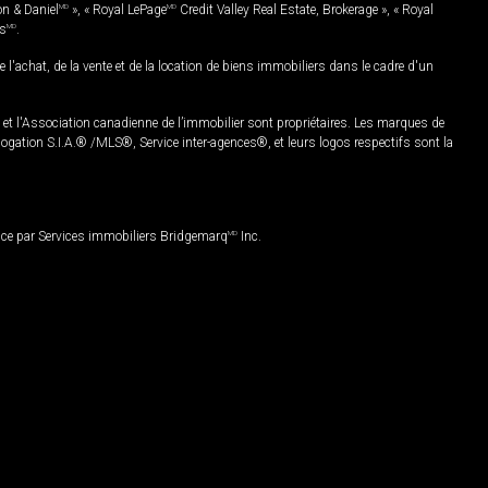
on & Daniel
MD
», « Royal LePage
MD
Credit Valley Real Estate, Brokerage », « Royal
es
MD
.
chat, de la vente et de la location de biens immobiliers dans le cadre d'un
Association canadienne de l’immobilier sont propriétaires. Les marques de
ation S.I.A.® /MLS®, Service inter-agences®, et leurs logos respectifs sont la
nce par Services immobiliers Bridgemarq
MD
Inc.