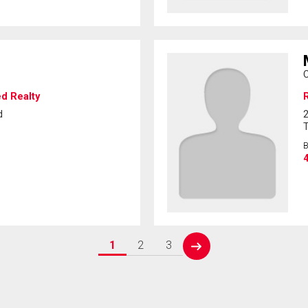
C
ed Realty
R
d
2
4
1
2
3
next