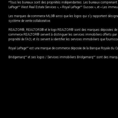
*Tous les bureaux sont des propriétés indépendantes. Les bureaux comprenant 
LePage
MD
West Real Estate Services », « Royal LePage
MD
Sussex », et « Les immeu
Les marques de commerce MLS® ainsi que les logos qui s'y rapportent désignent
système de vente collaborative.
REALTOR®, REALTORS® et le logo REALTOR® sont des marques déposées de REAL
commerce REALTOR® servent à distinguer les services immobiliers offerts par le
propriété de l'ACI, et ils servent à identifier les services immobiliers que fourni
Royal LePage
MD
est une marque de commerce déposée de la Banque Royale du Cana
Bridgemarq
MD
et ses logos / Services immobiliers Bridgemarq
MD
sont des marque