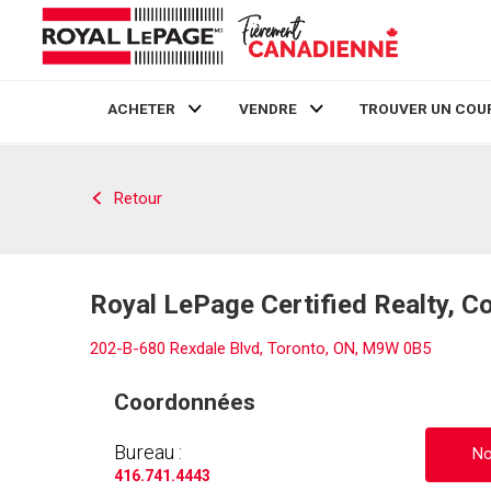
ACHETER
VENDRE
TROUVER UN COU
Live
En Direct
Retour
Royal LePage Certified Realty, C
202-B-680 Rexdale Blvd, Toronto, ON, M9W 0B5
Coordonnées
Bureau :
No
416.741.4443