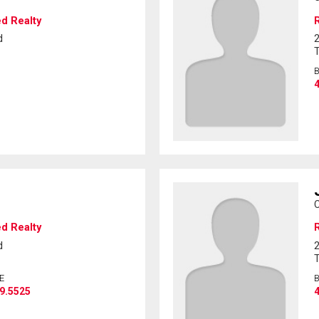
ed Realty
R
d
2
4
C
ed Realty
R
d
2
E
9.5525
4