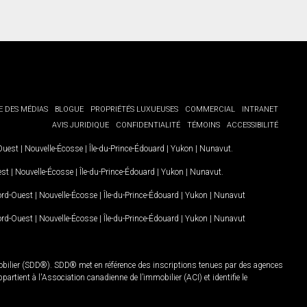
E DES MÉDIAS
BLOGUE
PROPRIÉTÉS LUXUEUSES
COMMERCIAL
INTRANET
AVIS JURIDIQUE
CONFIDENTIALITÉ
TÉMOINS
ACCESSIBILITÉ
-Ouest
|
Nouvelle-Écosse
|
Île-du-Prince-Édouard
|
Yukon
|
Nunavut
.
est
|
Nouvelle-Écosse
|
Île-du-Prince-Édouard
|
Yukon
|
Nunavut
.
Nord-Ouest
|
Nouvelle-Écosse
|
Île-du-Prince-Édouard
|
Yukon
|
Nunavut
Nord-Ouest
|
Nouvelle-Écosse
|
Île-du-Prince-Édouard
|
Yukon
|
Nunavut
mobilier (SDD®). SDD® met en référence des inscriptions tenues par des agences
rtient à l'Association canadienne de l’immobilier (ACI) et identifie le