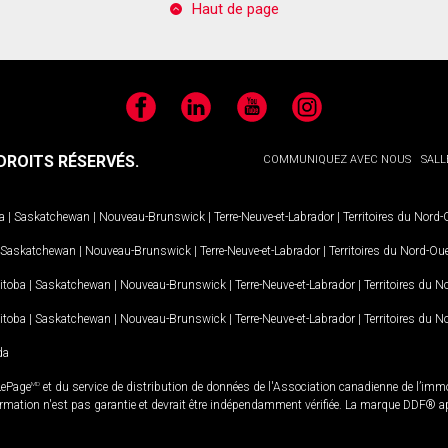
Haut de page
Facebook
LinkedIn
YouTube
Instagram
ROITS RÉSERVÉS.
COMMUNIQUEZ AVEC NOUS
SALL
a
|
Saskatchewan
|
Nouveau-Brunswick
|
Terre-Neuve-et-Labrador
|
Territoires du Nord
Saskatchewan
|
Nouveau-Brunswick
|
Terre-Neuve-et-Labrador
|
Territoires du Nord-Ou
itoba
|
Saskatchewan
|
Nouveau-Brunswick
|
Terre-Neuve-et-Labrador
|
Territoires du 
itoba
|
Saskatchewan
|
Nouveau-Brunswick
|
Terre-Neuve-et-Labrador
|
Territoires du 
da
LePage
MD
et du service de distribution de données de l'Association canadienne de l’im
rmation n'est pas garantie et devrait être indépendamment vérifiée. La marque DDF® appa