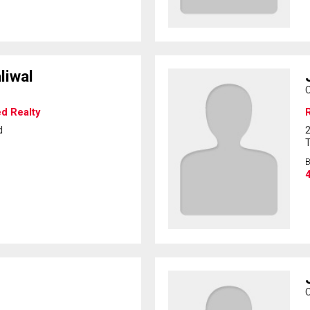
liwal
C
ed Realty
R
d
2
4
C