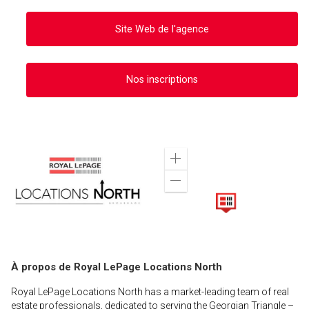
Site Web de l'agence
Nos inscriptions
Zoom
in
Zoom
out
À propos de Royal LePage Locations North
Royal LePage Locations North has a market-leading team of real
estate professionals, dedicated to serving the Georgian Triangle –