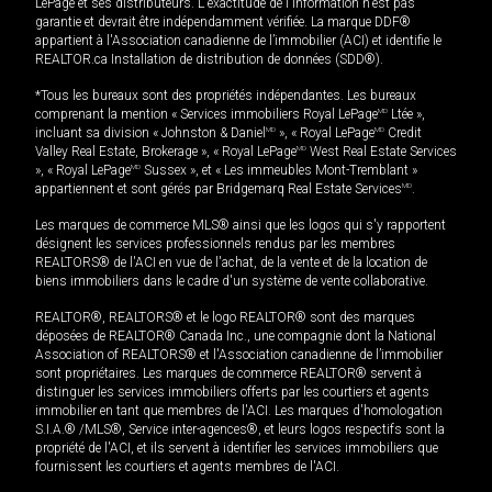
LePage et ses distributeurs. L'exactitude de l'information n'est pas
garantie et devrait être indépendamment vérifiée. La marque DDF®
appartient à l'Association canadienne de l’immobilier (ACI) et identifie le
REALTOR.ca Installation de distribution de données (SDD®).
*Tous les bureaux sont des propriétés indépendantes. Les bureaux
comprenant la mention « Services immobiliers Royal LePage
MD
Ltée »,
incluant sa division « Johnston & Daniel
MD
», « Royal LePage
MD
Credit
Valley Real Estate, Brokerage », « Royal LePage
MD
West Real Estate Services
», « Royal LePage
MD
Sussex », et « Les immeubles Mont-Tremblant »
appartiennent et sont gérés par Bridgemarq Real Estate Services
MD
.
Les marques de commerce MLS® ainsi que les logos qui s'y rapportent
désignent les services professionnels rendus par les membres
REALTORS® de l'ACI en vue de l'achat, de la vente et de la location de
biens immobiliers dans le cadre d'un système de vente collaborative.
REALTOR®, REALTORS® et le logo REALTOR® sont des marques
déposées de REALTOR® Canada Inc., une compagnie dont la National
Association of REALTORS® et l'Association canadienne de l’immobilier
sont propriétaires. Les marques de commerce REALTOR® servent à
distinguer les services immobiliers offerts par les courtiers et agents
immobilier en tant que membres de l'ACI. Les marques d'homologation
S.I.A.® /MLS®, Service inter-agences®, et leurs logos respectifs sont la
propriété de l'ACI, et ils servent à identifier les services immobiliers que
fournissent les courtiers et agents membres de l'ACI.