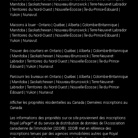
Manitoba
|
Saskatchewan
|
Nouveau-Brunswick
|
Terre-Neuve-et-Labrador
|
Territoires du Nord-Ouest
|
Nouvelle-Écosse
|
Île-du-Prince-Édouard
|
Yukon
|
Nunavut
.
Maisons à louer -
Ontario
|
Québec
|
Alberta
|
Colombie-Britannique
|
Manitoba
|
Saskatchewan
|
Nouveau-Brunswick
|
Terre-Neuve-et-Labrador
|
Territoires du Nord-Ouest
|
Nouvelle-Écosse
|
Île-du-Prince-Édouard
|
Yukon
|
Nunavut
.
Trouver des courtiers en
Ontario
|
Québec
|
Alberta
|
Colombie-Britannique
|
Manitoba
|
Saskatchewan
|
Nouveau-Brunswick
|
Terre-Neuve-et-
Labrador
|
Territoires du Nord-Ouest
|
Nouvelle-Écosse
|
Île-du-Prince-
Édouard
|
Yukon
|
Nunavut
Parcourir les bureaux en
Ontario
|
Québec
|
Alberta
|
Colombie-Britannique
|
Manitoba
|
Saskatchewan
|
Nouveau-Brunswick
|
Terre-Neuve-et-
Labrador
|
Territoires du Nord-Ouest
|
Nouvelle-Écosse
|
Île-du-Prince-
Édouard
|
Yukon
|
Nunavut
Afficher les propriétés résidentielles au Canada
|
Dernières inscriptions au
Canada
Les informations des propriétés sur ce site proviennent des inscriptions
Royal LePage
MD
et du service de distribution de données de l'Association
canadienne de l’immobilier (SDD®). SDD® met en référence des
inscriptions tenues par des agences immobilières autres que Royal