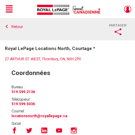
Menu
PARTAGER
Retour
Live
En Direct
Royal LePage Locations North, Courtage *
27 ARTHUR ST. WEST, Thornbury, ON, N0H 2P0
Coordonnées
Bureau :
519.599.2136
Télécopieur :
519.599.5036
Courriel :
locationsnorth
@royallepage.ca
Social :