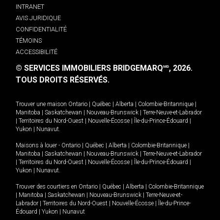
INTRANET
AVIS JURIDIQUE
CONFIDENTIALITÉ
TÉMOINS
ACCESSIBILITÉ
© SERVICES IMMOBILIERS BRIDGEMARQ
, 2026.
MD
TOUS DROITS RÉSERVÉS.
Trouver une maison
Ontario
|
Québec
|
Alberta
|
Colombie-Britannique
|
Manitoba
|
Saskatchewan
|
Nouveau-Brunswick
|
Terre-Neuve-et-Labrador
|
Territoires du Nord-Ouest
|
Nouvelle-Écosse
|
Île-du-Prince-Édouard
|
Yukon
|
Nunavut
.
Maisons à louer -
Ontario
|
Québec
|
Alberta
|
Colombie-Britannique
|
Manitoba
|
Saskatchewan
|
Nouveau-Brunswick
|
Terre-Neuve-et-Labrador
|
Territoires du Nord-Ouest
|
Nouvelle-Écosse
|
Île-du-Prince-Édouard
|
Yukon
|
Nunavut
.
Trouver des courtiers en
Ontario
|
Québec
|
Alberta
|
Colombie-Britannique
|
Manitoba
|
Saskatchewan
|
Nouveau-Brunswick
|
Terre-Neuve-et-
Labrador
|
Territoires du Nord-Ouest
|
Nouvelle-Écosse
|
Île-du-Prince-
Édouard
|
Yukon
|
Nunavut