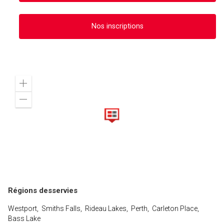
Nos inscriptions
Zoom
in
Zoom
out
Régions desservies
Westport, Smiths Falls, Rideau Lakes, Perth, Carleton Place,
Bass Lake