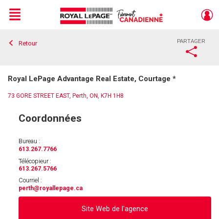
Menu
PARTAGER
Retour
Live
En Direct
Royal LePage Advantage Real Estate, Courtage *
73 GORE STREET EAST, Perth, ON, K7H 1H8
Coordonnées
Bureau :
613.267.7766
Télécopieur :
613.267.5766
Courriel :
perth
@royallepage.ca
Site Web de l'agence