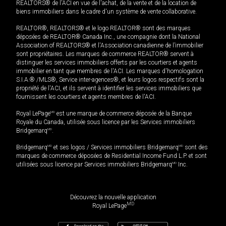
REALTORS® de l'ACI en vue de l'achat, de la vente et de la location de
biens immobiliers dans le cadre d'un système de vente collaborative.
REALTOR®, REALTORS® et le logo REALTOR® sont des marques
déposées de REALTOR® Canada Inc., une compagnie dont la National
Association of REALTORS® et l'Association canadienne de l’immobilier
sont propriétaires. Les marques de commerce REALTOR® servent à
distinguer les services immobiliers offerts par les courtiers et agents
immobilier en tant que membres de l'ACI. Les marques d'homologation
S.I.A.® /MLS®, Service inter-agences®, et leurs logos respectifs sont la
propriété de l'ACI, et ils servent à identifier les services immobiliers que
fournissent les courtiers et agents membres de l'ACI.
Royal LePage
MD
est une marque de commerce déposée de la Banque
Royale du Canada, utilisée sous licence par les Services immobiliers
Bridgemarq
MD
.
Bridgemarq
MD
et ses logos / Services immobiliers Bridgemarq
MD
sont des
marques de commerce déposées de Residential Income Fund L.P. et sont
utilisées sous licence par Services immobiliers Bridgemarq
MD
Inc.
Découvrez la nouvelle application
MD
Royal LePage