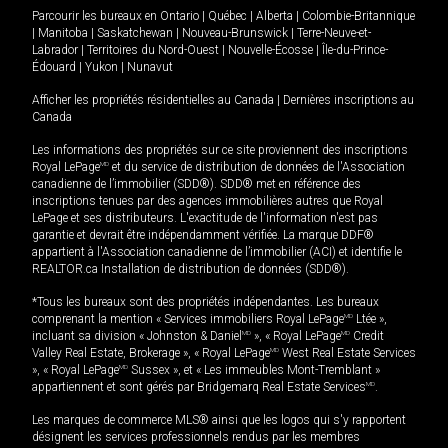
Parcourir les bureaux en
Ontario
|
Québec
|
Alberta
|
Colombie-Britannique
|
Manitoba
|
Saskatchewan
|
Nouveau-Brunswick
|
Terre-Neuve-et-
Labrador
|
Territoires du Nord-Ouest
|
Nouvelle-Écosse
|
Île-du-Prince-
Édouard
|
Yukon
|
Nunavut
Afficher les propriétés résidentielles au Canada
|
Dernières inscriptions au
Canada
Les informations des propriétés sur ce site proviennent des inscriptions
Royal LePage
MD
et du service de distribution de données de l'Association
canadienne de l’immobilier (SDD®). SDD® met en référence des
inscriptions tenues par des agences immobilières autres que Royal
LePage et ses distributeurs. L'exactitude de l'information n'est pas
garantie et devrait être indépendamment vérifiée. La marque DDF®
appartient à l'Association canadienne de l’immobilier (ACI) et identifie le
REALTOR.ca Installation de distribution de données (SDD®).
*Tous les bureaux sont des propriétés indépendantes. Les bureaux
comprenant la mention « Services immobiliers Royal LePage
MD
Ltée »,
incluant sa division « Johnston & Daniel
MD
», « Royal LePage
MD
Credit
Valley Real Estate, Brokerage », « Royal LePage
MD
West Real Estate Services
», « Royal LePage
MD
Sussex », et « Les immeubles Mont-Tremblant »
appartiennent et sont gérés par Bridgemarq Real Estate Services
MD
.
Les marques de commerce MLS® ainsi que les logos qui s'y rapportent
désignent les services professionnels rendus par les membres