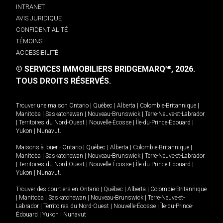
INTRANET
AVIS JURIDIQUE
CONFIDENTIALITÉ
TÉMOINS
ACCESSIBILITÉ
© SERVICES IMMOBILIERS BRIDGEMARQ
, 2026.
MD
TOUS DROITS RÉSERVÉS.
Trouver une maison
Ontario
|
Québec
|
Alberta
|
Colombie-Britannique
|
Manitoba
|
Saskatchewan
|
Nouveau-Brunswick
|
Terre-Neuve-et-Labrador
|
Territoires du Nord-Ouest
|
Nouvelle-Écosse
|
Île-du-Prince-Édouard
|
Yukon
|
Nunavut
.
Maisons à louer -
Ontario
|
Québec
|
Alberta
|
Colombie-Britannique
|
Manitoba
|
Saskatchewan
|
Nouveau-Brunswick
|
Terre-Neuve-et-Labrador
|
Territoires du Nord-Ouest
|
Nouvelle-Écosse
|
Île-du-Prince-Édouard
|
Yukon
|
Nunavut
.
Trouver des courtiers en
Ontario
|
Québec
|
Alberta
|
Colombie-Britannique
|
Manitoba
|
Saskatchewan
|
Nouveau-Brunswick
|
Terre-Neuve-et-
Labrador
|
Territoires du Nord-Ouest
|
Nouvelle-Écosse
|
Île-du-Prince-
Édouard
|
Yukon
|
Nunavut