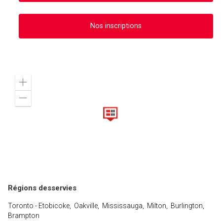
Nos inscriptions
Zoom
in
Zoom
out
Régions desservies
Toronto - Etobicoke, Oakville, Mississauga, Milton, Burlington,
Brampton