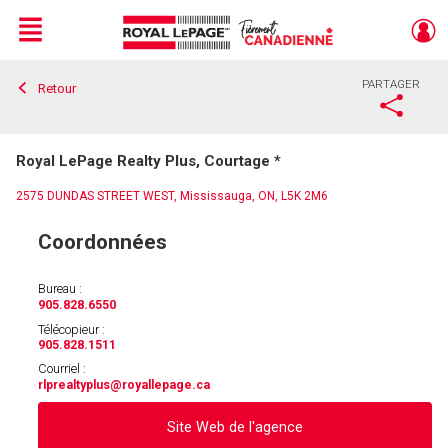
Menu
PARTAGER
Retour
Live
En Direct
Royal LePage Realty Plus, Courtage *
2575 DUNDAS STREET WEST, Mississauga, ON, L5K 2M6
Coordonnées
Bureau :
905.828.6550
Télécopieur :
905.828.1511
Courriel :
rlprealtyplus
@royallepage.ca
Site Web de l'agence