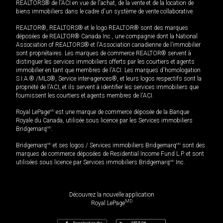
REALTORS® de l'ACI en vue de l'achat, de la vente et de la location de
biens immobiliers dans le cadre d'un système de vente collaborative.
REALTOR®, REALTORS® et le logo REALTOR® sont des marques
déposées de REALTOR® Canada Inc., une compagnie dont la National
Association of REALTORS® et l'Association canadienne de l’immobilier
sont propriétaires. Les marques de commerce REALTOR® servent à
distinguer les services immobiliers offerts par les courtiers et agents
immobilier en tant que membres de l'ACI. Les marques d'homologation
S.I.A.® /MLS®, Service inter-agences®, et leurs logos respectifs sont la
propriété de l'ACI, et ils servent à identifier les services immobiliers que
fournissent les courtiers et agents membres de l'ACI.
Royal LePage
MD
est une marque de commerce déposée de la Banque
Royale du Canada, utilisée sous licence par les Services immobiliers
Bridgemarq
MD
.
Bridgemarq
MD
et ses logos / Services immobiliers Bridgemarq
MD
sont des
marques de commerce déposées de Residential Income Fund L.P. et sont
utilisées sous licence par Services immobiliers Bridgemarq
MD
Inc.
Découvrez la nouvelle application
MD
Royal LePage