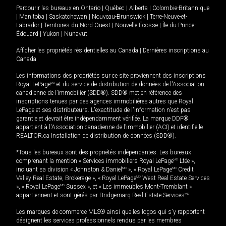
Parcourir les bureaux en
Ontario
|
Québec
|
Alberta
|
Colombie-Britannique
|
Manitoba
|
Saskatchewan
|
Nouveau-Brunswick
|
Terre-Neuve-et-
Labrador
|
Territoires du Nord-Ouest
|
Nouvelle-Écosse
|
Île-du-Prince-
Édouard
|
Yukon
|
Nunavut
Afficher les propriétés résidentielles au Canada
|
Dernières inscriptions au
Canada
Les informations des propriétés sur ce site proviennent des inscriptions
Royal LePage
MD
et du service de distribution de données de l'Association
canadienne de l’immobilier (SDD®). SDD® met en référence des
inscriptions tenues par des agences immobilières autres que Royal
LePage et ses distributeurs. L'exactitude de l'information n'est pas
garantie et devrait être indépendamment vérifiée. La marque DDF®
appartient à l'Association canadienne de l’immobilier (ACI) et identifie le
REALTOR.ca Installation de distribution de données (SDD®).
*Tous les bureaux sont des propriétés indépendantes. Les bureaux
comprenant la mention « Services immobiliers Royal LePage
MD
Ltée »,
incluant sa division « Johnston & Daniel
MD
», « Royal LePage
MD
Credit
Valley Real Estate, Brokerage », « Royal LePage
MD
West Real Estate Services
», « Royal LePage
MD
Sussex », et « Les immeubles Mont-Tremblant »
appartiennent et sont gérés par Bridgemarq Real Estate Services
MD
.
Les marques de commerce MLS® ainsi que les logos qui s'y rapportent
désignent les services professionnels rendus par les membres