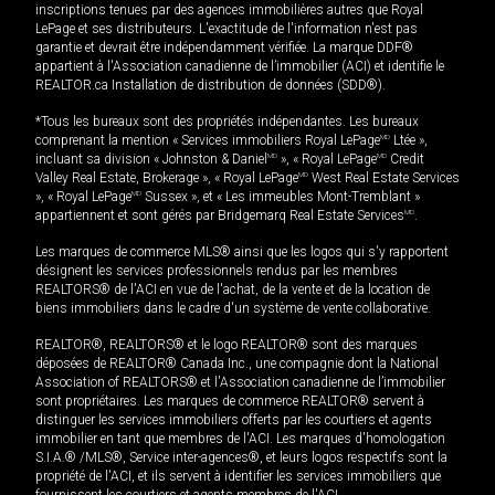
inscriptions tenues par des agences immobilières autres que Royal
LePage et ses distributeurs. L'exactitude de l'information n'est pas
garantie et devrait être indépendamment vérifiée. La marque DDF®
appartient à l'Association canadienne de l’immobilier (ACI) et identifie le
REALTOR.ca Installation de distribution de données (SDD®).
*Tous les bureaux sont des propriétés indépendantes. Les bureaux
comprenant la mention « Services immobiliers Royal LePage
MD
Ltée »,
incluant sa division « Johnston & Daniel
MD
», « Royal LePage
MD
Credit
Valley Real Estate, Brokerage », « Royal LePage
MD
West Real Estate Services
», « Royal LePage
MD
Sussex », et « Les immeubles Mont-Tremblant »
appartiennent et sont gérés par Bridgemarq Real Estate Services
MD
.
Les marques de commerce MLS® ainsi que les logos qui s'y rapportent
désignent les services professionnels rendus par les membres
REALTORS® de l'ACI en vue de l'achat, de la vente et de la location de
biens immobiliers dans le cadre d'un système de vente collaborative.
REALTOR®, REALTORS® et le logo REALTOR® sont des marques
déposées de REALTOR® Canada Inc., une compagnie dont la National
Association of REALTORS® et l'Association canadienne de l’immobilier
sont propriétaires. Les marques de commerce REALTOR® servent à
distinguer les services immobiliers offerts par les courtiers et agents
immobilier en tant que membres de l'ACI. Les marques d'homologation
S.I.A.® /MLS®, Service inter-agences®, et leurs logos respectifs sont la
propriété de l'ACI, et ils servent à identifier les services immobiliers que
fournissent les courtiers et agents membres de l'ACI.