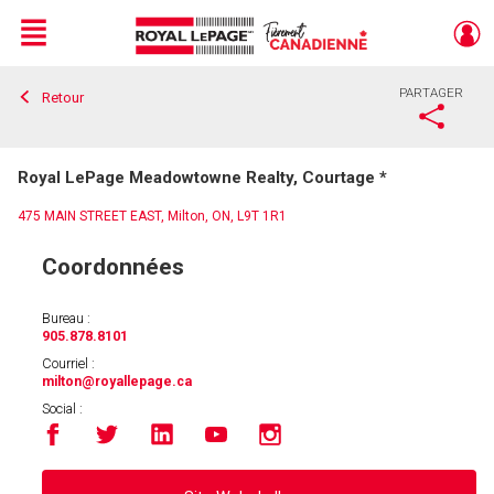
Menu
PARTAGER
Retour
Live
En Direct
Royal LePage Meadowtowne Realty, Courtage *
475 MAIN STREET EAST, Milton, ON, L9T 1R1
Coordonnées
Bureau :
905.878.8101
Courriel :
milton
@royallepage.ca
Social :