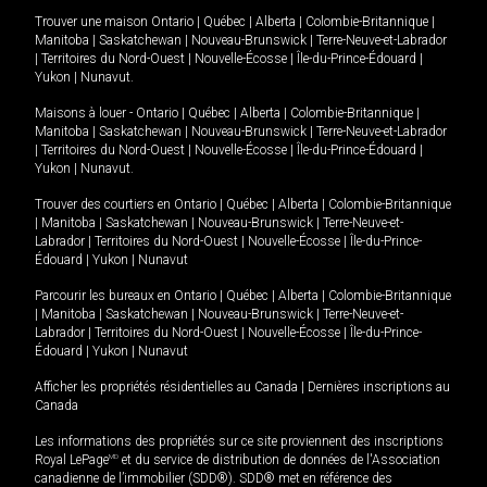
Trouver une maison
Ontario
|
Québec
|
Alberta
|
Colombie-Britannique
|
Manitoba
|
Saskatchewan
|
Nouveau-Brunswick
|
Terre-Neuve-et-Labrador
|
Territoires du Nord-Ouest
|
Nouvelle-Écosse
|
Île-du-Prince-Édouard
|
Yukon
|
Nunavut
.
Maisons à louer -
Ontario
|
Québec
|
Alberta
|
Colombie-Britannique
|
Manitoba
|
Saskatchewan
|
Nouveau-Brunswick
|
Terre-Neuve-et-Labrador
|
Territoires du Nord-Ouest
|
Nouvelle-Écosse
|
Île-du-Prince-Édouard
|
Yukon
|
Nunavut
.
Trouver des courtiers en
Ontario
|
Québec
|
Alberta
|
Colombie-Britannique
|
Manitoba
|
Saskatchewan
|
Nouveau-Brunswick
|
Terre-Neuve-et-
Labrador
|
Territoires du Nord-Ouest
|
Nouvelle-Écosse
|
Île-du-Prince-
Édouard
|
Yukon
|
Nunavut
Parcourir les bureaux en
Ontario
|
Québec
|
Alberta
|
Colombie-Britannique
|
Manitoba
|
Saskatchewan
|
Nouveau-Brunswick
|
Terre-Neuve-et-
Labrador
|
Territoires du Nord-Ouest
|
Nouvelle-Écosse
|
Île-du-Prince-
Édouard
|
Yukon
|
Nunavut
Afficher les propriétés résidentielles au Canada
|
Dernières inscriptions au
Canada
Les informations des propriétés sur ce site proviennent des inscriptions
Royal LePage
MD
et du service de distribution de données de l'Association
canadienne de l’immobilier (SDD®). SDD® met en référence des