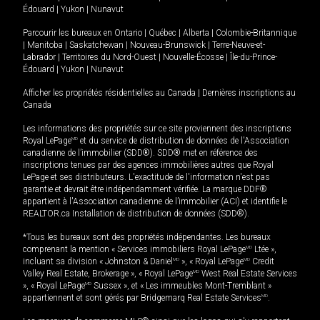
Édouard
|
Yukon
|
Nunavut
Parcourir les bureaux en
Ontario
|
Québec
|
Alberta
|
Colombie-Britannique
|
Manitoba
|
Saskatchewan
|
Nouveau-Brunswick
|
Terre-Neuve-et-
Labrador
|
Territoires du Nord-Ouest
|
Nouvelle-Écosse
|
Île-du-Prince-
Édouard
|
Yukon
|
Nunavut
Afficher les propriétés résidentielles au Canada
|
Dernières inscriptions au
Canada
Les informations des propriétés sur ce site proviennent des inscriptions
Royal LePage
MD
et du service de distribution de données de l'Association
canadienne de l’immobilier (SDD®). SDD® met en référence des
inscriptions tenues par des agences immobilières autres que Royal
LePage et ses distributeurs. L'exactitude de l'information n'est pas
garantie et devrait être indépendamment vérifiée. La marque DDF®
appartient à l'Association canadienne de l’immobilier (ACI) et identifie le
REALTOR.ca Installation de distribution de données (SDD®).
*Tous les bureaux sont des propriétés indépendantes. Les bureaux
comprenant la mention « Services immobiliers Royal LePage
MD
Ltée »,
incluant sa division « Johnston & Daniel
MD
», « Royal LePage
MD
Credit
Valley Real Estate, Brokerage », « Royal LePage
MD
West Real Estate Services
», « Royal LePage
MD
Sussex », et « Les immeubles Mont-Tremblant »
appartiennent et sont gérés par Bridgemarq Real Estate Services
MD
.