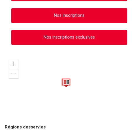
Nos inscriptions
Nos inscriptions exclusives
Zoom
in
Zoom
out
Régions desservies