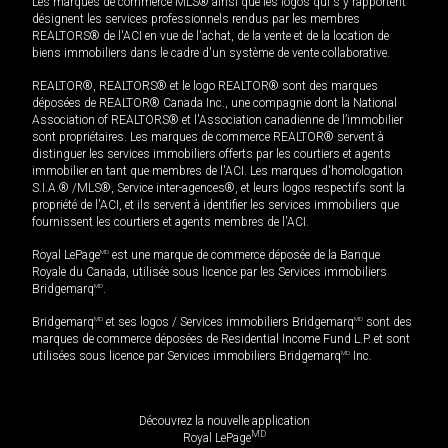
Les marques de commerce MLS® ainsi que les logos qui s'y rapportent
désignent les services professionnels rendus par les membres
REALTORS® de l'ACI en vue de l'achat, de la vente et de la location de
biens immobiliers dans le cadre d'un système de vente collaborative.
REALTOR®, REALTORS® et le logo REALTOR® sont des marques
déposées de REALTOR® Canada Inc., une compagnie dont la National
Association of REALTORS® et l'Association canadienne de l’immobilier
sont propriétaires. Les marques de commerce REALTOR® servent à
distinguer les services immobiliers offerts par les courtiers et agents
immobilier en tant que membres de l'ACI. Les marques d'homologation
S.I.A.® /MLS®, Service inter-agences®, et leurs logos respectifs sont la
propriété de l'ACI, et ils servent à identifier les services immobiliers que
fournissent les courtiers et agents membres de l'ACI.
Royal LePage
MD
est une marque de commerce déposée de la Banque
Royale du Canada, utilisée sous licence par les Services immobiliers
Bridgemarq
MD
.
Bridgemarq
MD
et ses logos / Services immobiliers Bridgemarq
MD
sont des
marques de commerce déposées de Residential Income Fund L.P. et sont
utilisées sous licence par Services immobiliers Bridgemarq
MD
Inc.
Découvrez la nouvelle application
MD
Royal LePage