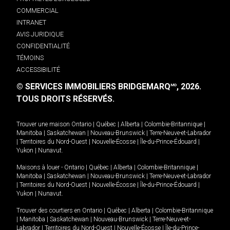
COMMERCIAL
INTRANET
AVIS JURIDIQUE
CONFIDENTIALITÉ
TÉMOINS
ACCESSIBILITÉ
© SERVICES IMMOBILIERS BRIDGEMARQ
, 2026.
MD
TOUS DROITS RÉSERVÉS.
Trouver une maison
Ontario
|
Québec
|
Alberta
|
Colombie-Britannique
|
Manitoba
|
Saskatchewan
|
Nouveau-Brunswick
|
Terre-Neuve-et-Labrador
|
Territoires du Nord-Ouest
|
Nouvelle-Écosse
|
Île-du-Prince-Édouard
|
Yukon
|
Nunavut
.
Maisons à louer -
Ontario
|
Québec
|
Alberta
|
Colombie-Britannique
|
Manitoba
|
Saskatchewan
|
Nouveau-Brunswick
|
Terre-Neuve-et-Labrador
|
Territoires du Nord-Ouest
|
Nouvelle-Écosse
|
Île-du-Prince-Édouard
|
Yukon
|
Nunavut
.
Trouver des courtiers en
Ontario
|
Québec
|
Alberta
|
Colombie-Britannique
|
Manitoba
|
Saskatchewan
|
Nouveau-Brunswick
|
Terre-Neuve-et-
Labrador
|
Territoires du Nord-Ouest
|
Nouvelle-Écosse
|
Île-du-Prince-