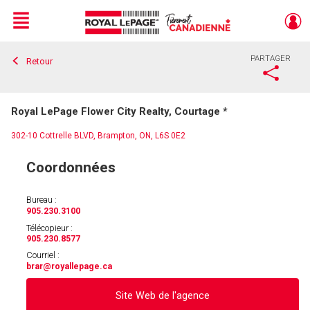
Menu
PARTAGER
Retour
Live
En Direct
Royal LePage Flower City Realty, Courtage *
302-10 Cottrelle BLVD, Brampton, ON, L6S 0E2
Coordonnées
Bureau :
905.230.3100
Télécopieur :
905.230.8577
Courriel :
brar
@royallepage.ca
Site Web de l'agence