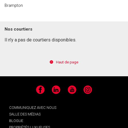
Brampton
Nos courtiers
Il n'y a pas de courtiers disponibles.
Haut de page
Facebook
LinkedIn
YouTube
Instagram
COMMUNIQUEZ AVEC NOUS
SALLE DES MÉDIAS
BLOGUE
PROPRIÉTÉS LUXUEUSES