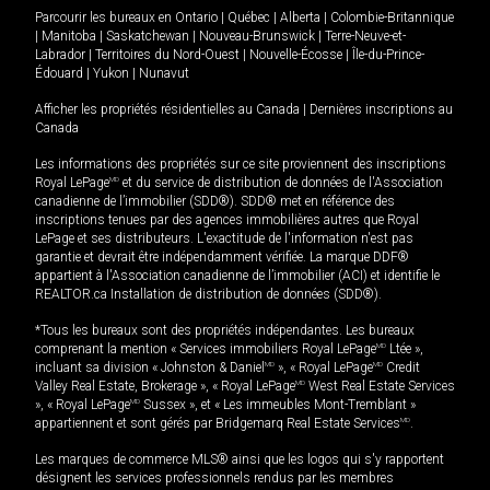
Parcourir les bureaux en
Ontario
|
Québec
|
Alberta
|
Colombie-Britannique
|
Manitoba
|
Saskatchewan
|
Nouveau-Brunswick
|
Terre-Neuve-et-
Labrador
|
Territoires du Nord-Ouest
|
Nouvelle-Écosse
|
Île-du-Prince-
Édouard
|
Yukon
|
Nunavut
Afficher les propriétés résidentielles au Canada
|
Dernières inscriptions au
Canada
Les informations des propriétés sur ce site proviennent des inscriptions
Royal LePage
MD
et du service de distribution de données de l'Association
canadienne de l’immobilier (SDD®). SDD® met en référence des
inscriptions tenues par des agences immobilières autres que Royal
LePage et ses distributeurs. L'exactitude de l'information n'est pas
garantie et devrait être indépendamment vérifiée. La marque DDF®
appartient à l'Association canadienne de l’immobilier (ACI) et identifie le
REALTOR.ca Installation de distribution de données (SDD®).
*Tous les bureaux sont des propriétés indépendantes. Les bureaux
comprenant la mention « Services immobiliers Royal LePage
MD
Ltée »,
incluant sa division « Johnston & Daniel
MD
», « Royal LePage
MD
Credit
Valley Real Estate, Brokerage », « Royal LePage
MD
West Real Estate Services
», « Royal LePage
MD
Sussex », et « Les immeubles Mont-Tremblant »
appartiennent et sont gérés par Bridgemarq Real Estate Services
MD
.
Les marques de commerce MLS® ainsi que les logos qui s'y rapportent
désignent les services professionnels rendus par les membres