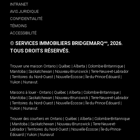
INTRANET
AVIS JURIDIQUE
CONFIDENTIALITÉ
TÉMOINS
ACCESSIBILITÉ
© SERVICES IMMOBILIERS BRIDGEMARQ
, 2026.
MD
TOUS DROITS RÉSERVÉS.
Trouver une maison
Ontario
|
Québec
|
Alberta
|
Colombie-Britannique
|
Manitoba
|
Saskatchewan
|
Nouveau-Brunswick
|
Terre-Neuve-et-Labrador
|
Territoires du Nord-Ouest
|
Nouvelle-Écosse
|
Île-du-Prince-Édouard
|
Yukon
|
Nunavut
.
Maisons à louer -
Ontario
|
Québec
|
Alberta
|
Colombie-Britannique
|
Manitoba
|
Saskatchewan
|
Nouveau-Brunswick
|
Terre-Neuve-et-Labrador
|
Territoires du Nord-Ouest
|
Nouvelle-Écosse
|
Île-du-Prince-Édouard
|
Yukon
|
Nunavut
.
Trouver des courtiers en
Ontario
|
Québec
|
Alberta
|
Colombie-Britannique
|
Manitoba
|
Saskatchewan
|
Nouveau-Brunswick
|
Terre-Neuve-et-
Labrador
|
Territoires du Nord-Ouest
|
Nouvelle-Écosse
|
Île-du-Prince-
Édouard
|
Yukon
|
Nunavut