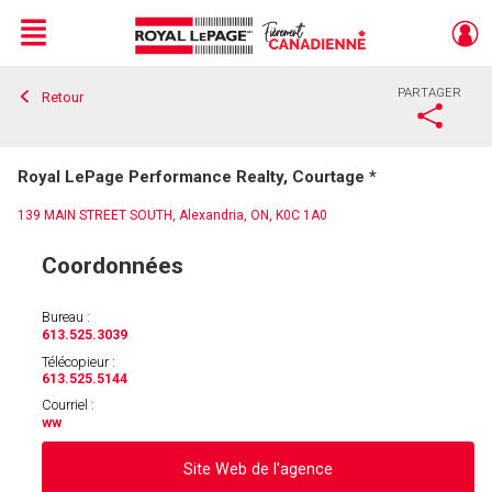
Menu
PARTAGER
Retour
Live
En Direct
Royal LePage Performance Realty, Courtage *
139 MAIN STREET SOUTH, Alexandria, ON, K0C 1A0
Coordonnées
Bureau :
613.525.3039
Télécopieur :
613.525.5144
Courriel :
w
w
Site Web de l'agence