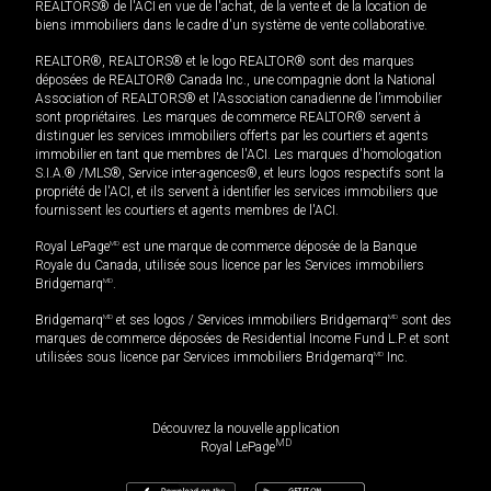
REALTORS® de l'ACI en vue de l'achat, de la vente et de la location de
biens immobiliers dans le cadre d'un système de vente collaborative.
REALTOR®, REALTORS® et le logo REALTOR® sont des marques
déposées de REALTOR® Canada Inc., une compagnie dont la National
Association of REALTORS® et l'Association canadienne de l’immobilier
sont propriétaires. Les marques de commerce REALTOR® servent à
distinguer les services immobiliers offerts par les courtiers et agents
immobilier en tant que membres de l'ACI. Les marques d'homologation
S.I.A.® /MLS®, Service inter-agences®, et leurs logos respectifs sont la
propriété de l'ACI, et ils servent à identifier les services immobiliers que
fournissent les courtiers et agents membres de l'ACI.
Royal LePage
MD
est une marque de commerce déposée de la Banque
Royale du Canada, utilisée sous licence par les Services immobiliers
Bridgemarq
MD
.
Bridgemarq
MD
et ses logos / Services immobiliers Bridgemarq
MD
sont des
marques de commerce déposées de Residential Income Fund L.P. et sont
utilisées sous licence par Services immobiliers Bridgemarq
MD
Inc.
Découvrez la nouvelle application
MD
Royal LePage