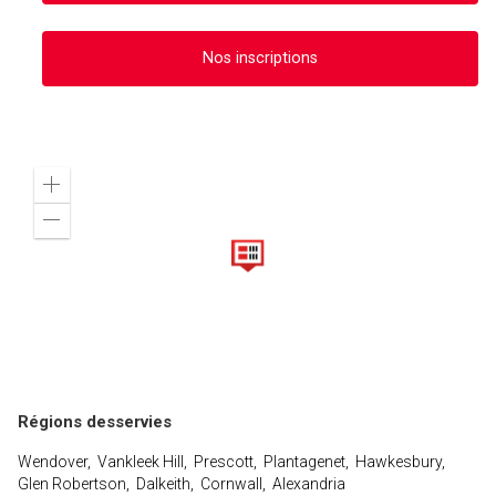
Nos inscriptions
Zoom
in
Zoom
out
Régions desservies
Wendover, Vankleek Hill, Prescott, Plantagenet, Hawkesbury,
Glen Robertson, Dalkeith, Cornwall, Alexandria