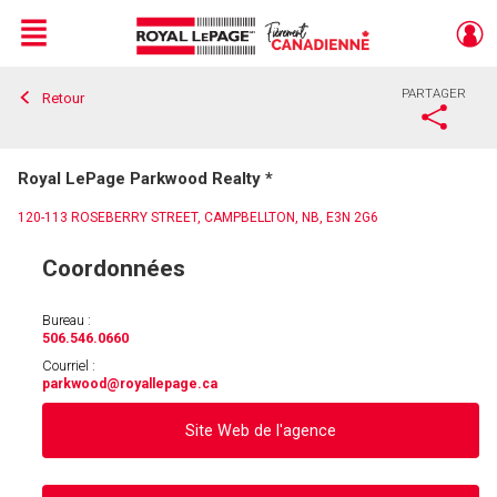
Menu
PARTAGER
Retour
Live
En Direct
Royal LePage Parkwood Realty *
120-113 ROSEBERRY STREET, CAMPBELLTON, NB, E3N 2G6
Coordonnées
Bureau :
506.546.0660
Courriel :
parkwood
@royallepage.ca
Site Web de l'agence