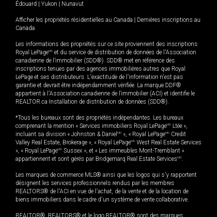
Édouard
|
Yukon
|
Nunavut
Afficher les propriétés résidentielles au Canada
|
Dernières inscriptions au
Canada
Les informations des propriétés sur ce site proviennent des inscriptions
Royal LePage
MD
et du service de distribution de données de l'Association
canadienne de l’immobilier (SDD®). SDD® met en référence des
inscriptions tenues par des agences immobilières autres que Royal
LePage et ses distributeurs. L'exactitude de l'information n'est pas
garantie et devrait être indépendamment vérifiée. La marque DDF®
appartient à l'Association canadienne de l’immobilier (ACI) et identifie le
REALTOR.ca Installation de distribution de données (SDD®).
*Tous les bureaux sont des propriétés indépendantes. Les bureaux
comprenant la mention « Services immobiliers Royal LePage
MD
Ltée »,
incluant sa division « Johnston & Daniel
MD
», « Royal LePage
MD
Credit
Valley Real Estate, Brokerage », « Royal LePage
MD
West Real Estate Services
», « Royal LePage
MD
Sussex », et « Les immeubles Mont-Tremblant »
appartiennent et sont gérés par Bridgemarq Real Estate Services
MD
.
Les marques de commerce MLS® ainsi que les logos qui s'y rapportent
désignent les services professionnels rendus par les membres
REALTORS® de l'ACI en vue de l'achat, de la vente et de la location de
biens immobiliers dans le cadre d'un système de vente collaborative.
REALTOR®, REALTORS® et le logo REALTOR® sont des marques